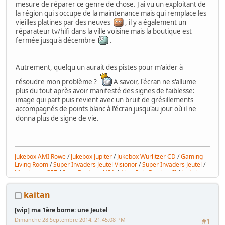
mesure de réparer ce genre de chose. J'ai vu un exploitant de
la région qui s'occupe de la maintenance mais qui remplace les
vieilles platines par des neuves
, il y a également un
réparateur tv/hifi dans la ville voisine mais la boutique est
fermée jusqu'à décembre
.
Autrement, quelqu'un aurait des pistes pour m'aider à
résoudre mon problème ?
A savoir, l'écran ne s'allume
plus du tout après avoir manifesté des signes de faiblesse:
image qui part puis revient avec un bruit de grésillements
accompagnés de points blanc à l'écran jusqu'au jour où il ne
donna plus de signe de vie.
Jukebox AMI Rowe
/
Jukebox Jupiter
/
Jukebox Wurlitzer CD
/
Gaming-
Living Room
/
Super Invaders Jeutel Visionor
/
Super Invaders Jeutel
/
Mini borne CRT
/
Sega Daytona USA
/
Atari Pole Position II
/
Jeutel
générique
kaitan
[wip] ma 1ère borne: une Jeutel
Dimanche 28 Septembre 2014, 21:45:08 PM
#1