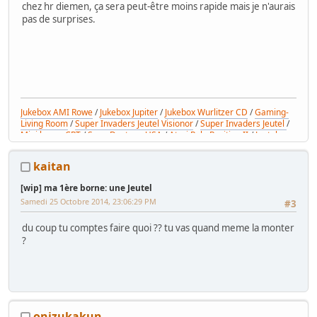
chez hr diemen, ça sera peut-être moins rapide mais je n'aurais
pas de surprises.
Jukebox AMI Rowe
/
Jukebox Jupiter
/
Jukebox Wurlitzer CD
/
Gaming-
Living Room
/
Super Invaders Jeutel Visionor
/
Super Invaders Jeutel
/
Mini borne CRT
/
Sega Daytona USA
/
Atari Pole Position II
/
Jeutel
générique
kaitan
[wip] ma 1ère borne: une Jeutel
Samedi 25 Octobre 2014, 23:06:29 PM
#3
du coup tu comptes faire quoi ?? tu vas quand meme la monter
?
onizukakun