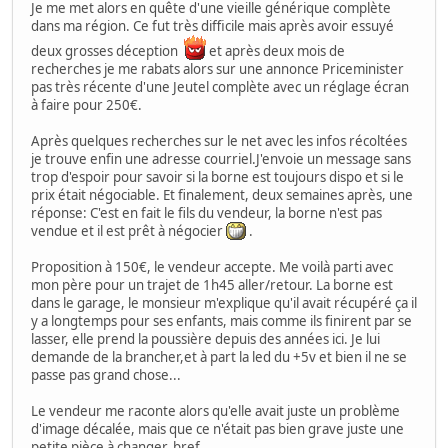
Je me met alors en quête d'une vieille générique complète
dans ma région. Ce fut très difficile mais après avoir essuyé
deux grosses déception
et après deux mois de
recherches je me rabats alors sur une annonce Priceminister
pas très récente d'une Jeutel complète avec un réglage écran
à faire pour 250€.
Après quelques recherches sur le net avec les infos récoltées
je trouve enfin une adresse courriel.J'envoie un message sans
trop d'espoir pour savoir si la borne est toujours dispo et si le
prix était négociable. Et finalement, deux semaines après, une
réponse: C'est en fait le fils du vendeur, la borne n'est pas
vendue et il est prêt à négocier
.
Proposition à 150€, le vendeur accepte. Me voilà parti avec
mon père pour un trajet de 1h45 aller/retour. La borne est
dans le garage, le monsieur m'explique qu'il avait récupéré ça il
y a longtemps pour ses enfants, mais comme ils finirent par se
lasser, elle prend la poussière depuis des années ici. Je lui
demande de la brancher,et à part la led du +5v et bien il ne se
passe pas grand chose...
Le vendeur me raconte alors qu'elle avait juste un problème
d'image décalée, mais que ce n'était pas bien grave juste une
petite pièce à changer, bref...