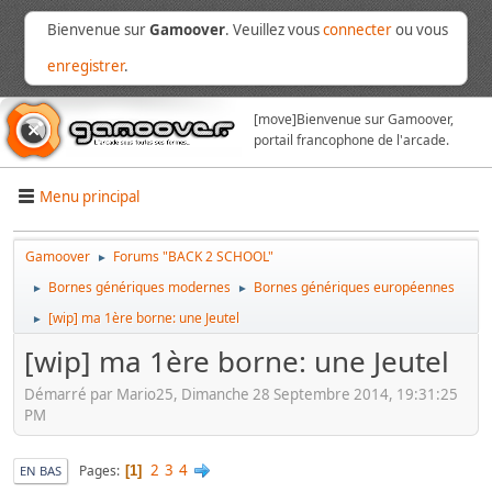
Bienvenue sur
Gamoover
. Veuillez vous
connecter
ou vous
enregistrer
.
[move]
Bienvenue sur Gamoover,
portail francophone de l'arcade.
Menu principal
Gamoover
Forums "BACK 2 SCHOOL"
►
Bornes génériques modernes
Bornes génériques européennes
►
►
[wip] ma 1ère borne: une Jeutel
►
[wip] ma 1ère borne: une Jeutel
Démarré par Mario25, Dimanche 28 Septembre 2014, 19:31:25
PM
2
3
4
Pages
1
EN BAS