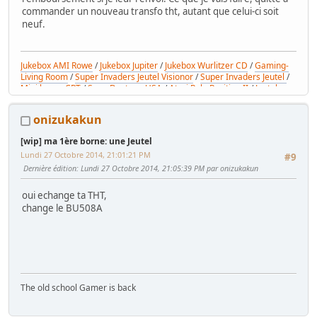
commander un nouveau transfo tht, autant que celui-ci soit
neuf.
Jukebox AMI Rowe
/
Jukebox Jupiter
/
Jukebox Wurlitzer CD
/
Gaming-
Living Room
/
Super Invaders Jeutel Visionor
/
Super Invaders Jeutel
/
Mini borne CRT
/
Sega Daytona USA
/
Atari Pole Position II
/
Jeutel
générique
onizukakun
[wip] ma 1ère borne: une Jeutel
Lundi 27 Octobre 2014, 21:01:21 PM
#9
Dernière édition
: Lundi 27 Octobre 2014, 21:05:39 PM par onizukakun
oui echange ta THT,
change le BU508A
The old school Gamer is back