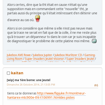
Alors certes, dire que la tht était en cause n'était qu'une
supposition mais en commandant cette "nouvelle" tht, je
partais aussi du principe qu'il était intéressant d'en détenir une
d'avance au cas où.
Alors si on considère que même si elle n'est pas neuve mais
que la trace ne serait en fait que de la colle, il ne me reste plus
qu'à trouver un dépanneur tv dans le coin car je suis incapable
de diagnostiquer le problème de cette platine moi même.
Jukebox AMI Rowe
/
Jukebox Jupiter
/
Jukebox Wurlitzer CD
/
Gaming-
Living Room
/
Super Invaders Jeutel Visionor
/
Super Invaders Jeutel
/
Mini borne CRT
/
Sega Daytona USA
/
Atari Pole Position II
/
Jeutel
générique
kaitan
[wip] ma 1ère borne: une Jeutel
Dimanche 26 Octobre 2014, 21:13:05 PM
#6
tiens ca te donneras
http://www.flipjuke.fr/monitneur-
hantarex-mtc900e-tht-t106991.html
des pistes