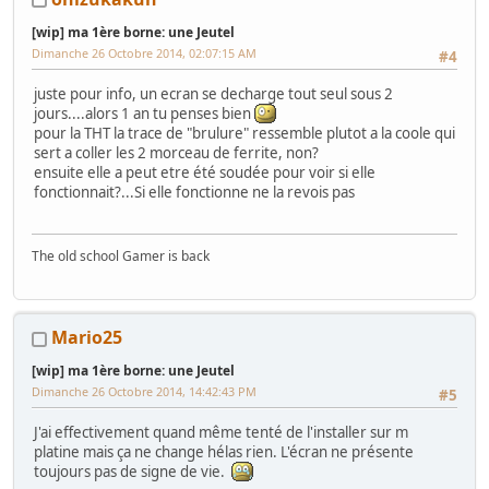
[wip] ma 1ère borne: une Jeutel
Dimanche 26 Octobre 2014, 02:07:15 AM
#4
juste pour info, un ecran se decharge tout seul sous 2
jours....alors 1 an tu penses bien
pour la THT la trace de "brulure" ressemble plutot a la coole qui
sert a coller les 2 morceau de ferrite, non?
ensuite elle a peut etre été soudée pour voir si elle
fonctionnait?...Si elle fonctionne ne la revois pas
The old school Gamer is back
Mario25
[wip] ma 1ère borne: une Jeutel
Dimanche 26 Octobre 2014, 14:42:43 PM
#5
J'ai effectivement quand même tenté de l'installer sur m
platine mais ça ne change hélas rien. L'écran ne présente
toujours pas de signe de vie.