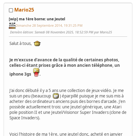
Mario25
[wip] ma 1ère borne: une Jeutel
Dimanche 28 Septembre 2014, 19:31:25 PM
Dernière édition
: Samedi 08 Novembre 2025, 18:52:59 PM par Mario25
Salut à tous,
Je m'excuse d'avance de la qualité de certaines photos,
celles-ci étant prises grâce à mon ancien téléphone, un
iphone 3gs
.
J'ai donc débuté il y a 5 ans une collection de jeux-vidéo. Je me
suis un peu (beaucoup
) éparpillé puisque je me suis mis à
acheter des ordinateurs anciens puis des bornes d'arcade. J'en
possède actuellement trois: une Jeutel générique, une Atari
pole position II et une Jeutel/Visionor Super Invaders (clone de
Space Invaders).
Voici l'histoire de ma 1ère, une jeutel donc, acheté en janvier