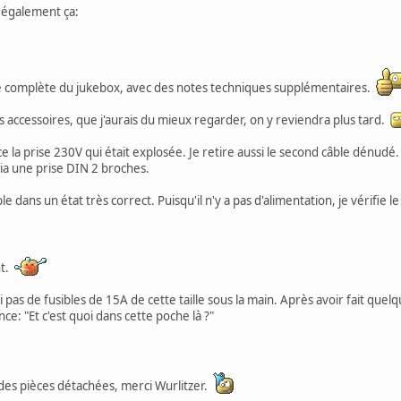
it également ça:
 complète du jukebox, avec des notes techniques supplémentaires.
des accessoires, que j'aurais du mieux regarder, on y reviendra plus tard.
 la prise 230V qui était explosée. Je retire aussi le second câble dénudé. I
 via une prise DIN 2 broches.
e dans un état très correct. Puisqu'il n'y a pas d'alimentation, je vérifie le
nt.
i pas de fusibles de 15A de cette taille sous la main. Après avoir fait qu
nce: "Et c'est quoi dans cette poche là ?"
 des pièces détachées, merci Wurlitzer.