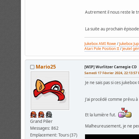
Autrement il nous reste le 
La suite au prochain épisod
Jukebox AMI Rowe
/
Jukebox Jup
Atari Pole Position II
/
Jeutel gé
Mario25
[WIP] Wurlitzer Carnegie CD
Samedi 17 Février 2024, 22:13:57
Je ne sais pas si ces jukeb
J'ai procédé comme prévu à l'
Et la lumière fut.
Grand Pilier
Malheureusement, je ne peu
Messages: 862
Emplacement: Tours (37)