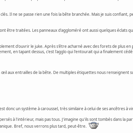
de clés. Il ne se passe rien une fois la bête branchée. Mais je suis confiant,
ront être traitées. Les panneaux d'aggloméré ont aussi quelques éclats q
lement d'ouvrir le juke. Après s'être acharné avec des forets de plus en 
ement, en tapant dessus, c'est l'agglo qui l'entourait qui a finalement céd
œil aux entrailles de la bête. De multiples étiquettes nous renseignent sur
'est donc un système à caroussel, très similaire à celui de ses ancêtres à v
persés à l'intérieur, mais pas tous. J'imagine qu'ils sont tombés dans la parti
canique. Bref, nous verrons plus tard, peut-être.