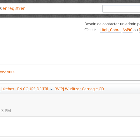
us
enregistrer
.
Besoin de contacter un admin po
C'est ici :
High_Cobra
,
AsPiC
ou
ivez-vous
& Jukebox - EN COURS DE TRI
[WIP] Wurlitzer Carnegie CD
►
:13 PM