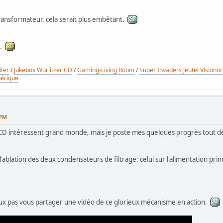
transformateur. cela serait plus embêtant.
e.
iter
/
Jukebox Wurlitzer CD
/
Gaming-Living Room
/
Super Invaders Jeutel Visionor
nérique
 PM
ox CD intéressent grand monde, mais je poste mes quelques progrès tout
ablation des deux condensateurs de filtrage: celui sur l'alimentation princ
x pas vous partager une vidéo de ce glorieux mécanisme en action.