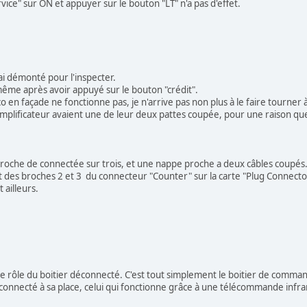
rvice" sur ON et appuyer sur le bouton "LT" n'a pas d'effet.
l'ai démonté pour l'inspecter.
, même après avoir appuyé sur le bouton "crédit".
co en façade ne fonctionne pas, je n'arrive pas non plus à le faire tourner
mplificateur avaient une de leur deux pattes coupée, pour une raison que 
roche de connectée sur trois, et une nappe proche a deux câbles coupés. J
it des broches 2 et 3 du connecteur "Counter" sur la carte "Plug Connector"
 ailleurs.
s le rôle du boitier déconnecté. C'est tout simplement le boitier de comman
onnecté à sa place, celui qui fonctionne grâce à une télécommande infrar