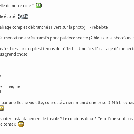
elle de notre côté ?
ble éclaté.
airage complet débranché (1 vert sur la photo) => rebelote
alimentation après transfo principal déconnecté (2 bleu sur la photo) =>
s fusibles sur cinq il est temps de réfléchir. Une fois l'éclairage déconne
plus grand chose:
V
ge j'imagine
l
gné par une flèche violette, connecté à rien, muni d'une prise DIN 5 broches, 
 sauter instantanément le fusible ? Le condensateur ? Ceux là ne sont pa
se tenter.