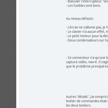
- Basculer l'interrupteur "se
- Les fusibles sont bons.
Au niveau défauts:
- L'écran ne s'allume pas, je 
- Le clavier n'a aucun effet
- Le petit moteur pour la dé
- Deux condensateurs sur l'a
- Ce connecteur n'a qu'une b
capture vidéo, navré. Il s'ag
que le problème principal est
Autres "détails", j'ai compri
boitier de commandes était c
les deux boitiers.