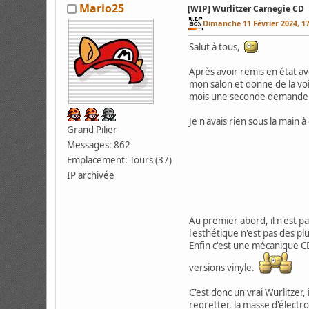
Mario25
[WIP] Wurlitzer Carnegie CD
Dimanche 11 Février 2024, 1
Salut à tous,
Après avoir remis en état 
mon salon et donne de la voi
mois une seconde demande
Je n'avais rien sous la main 
Grand Pilier
Messages: 862
Emplacement: Tours (37)
IP archivée
Au premier abord, il n'est 
l'esthétique n'est pas des p
Enfin c'est une mécanique CD
versions vinyle.
C'est donc un vrai Wurlitzer,
regretter, la masse d'électro