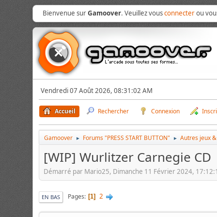
Bienvenue sur
Gamoover
. Veuillez vous
connecter
ou vo
Vendredi 07 Août 2026, 08:31:02 AM
Accueil
Rechercher
Connexion
Inscr
Gamoover
Forums "PRESS START BUTTON"
Autres jeux 
►
►
[WIP] Wurlitzer Carnegie CD
Démarré par Mario25, Dimanche 11 Février 2024, 17:12
2
Pages
1
EN BAS