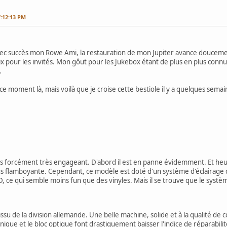
7:12:13 PM
avec succès mon Rowe Ami, la restauration de mon Jupiter avance doucem
x pour les invités. Mon gôut pour les Jukebox étant de plus en plus connu
.
à ce moment là, mais voilà que je croise cette bestiole il y a quelques sema
pas forcément très engageant. D'abord il est en panne évidemment. Et heur
lus flamboyante. Cependant, ce modèle est doté d'un système d'éclairage 
, ce qui semble moins fun que des vinyles. Mais il se trouve que le systè
 issu de la division allemande. Une belle machine, solide et à la qualité de
nique et le bloc optique font drastiquement baisser l'indice de réparabili