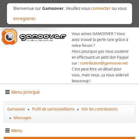
Bienvenue sur
Gamoover
. Veuillez vous
connecter
ou vous
enregistrer
.
Vous aimez GAMOOVER ? Vous
avez trouvé la perle rare grâce à
notre forum ?
Alors pourquoi pas nous soutenir
en effectuant un petit don Paypal
sur :
contribution@gamoover.net
C'est peut être un détail pour
vous, mais nous, ça nous aiderait
beaucoup !
Menu principal
Gamoover
Profil de samsonwilliams
Voir les contributions
►
►
Messages
►
Menu