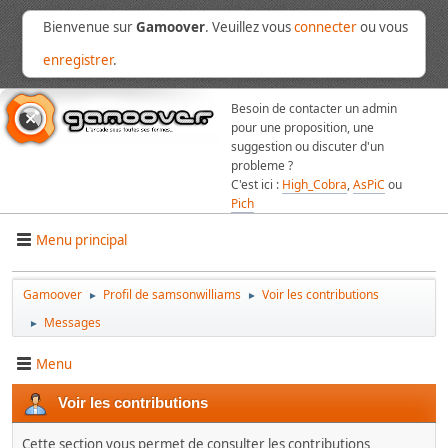
Bienvenue sur
Gamoover
. Veuillez vous
connecter
ou vous
enregistrer
.
Besoin de contacter un admin
pour une proposition, une
suggestion ou discuter d'un
probleme ?
C'est ici :
High_Cobra
,
AsPiC
ou
Pich
Menu principal
Gamoover
Profil de samsonwilliams
Voir les contributions
►
►
Messages
►
Menu
Voir les contributions
Cette section vous permet de consulter les contributions