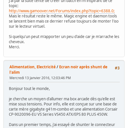
J'ai par la suite tenté de créer un batch en m'inspirant de ce
topic:
http://www.gamoover.net/Forums/index.php?topic=6388.0;
Mais le résultat reste le même. Magic engine et daemon tools
se lancent bien mais ce dernier refuse toujours de monter l'iso
sur le lecteur virtuel.
Si quelqu'un peut m'apporter un peu d'aide car je m'arrache les
cheveux.
Merci.
Alimentation, Electricité
/
Ecran noir après shunt de
#3
l'alim
Mercredi 13 Janvier 2016, 12:03:46 PM
Bonjour tout le monde,
je cherche un moyen d'allumer ma box arcade dès qu'elle est
mise sous tensions. Pour info, elle est conçue sur une base de
carte mère gigabyte g41m-combo et une alimentation Corsair
CP-9020096-EU VS Series VS450 ATX/EPS 80 PLUS 450W.
Dans un premier temps, j'ai essayé de shunter le connecteur