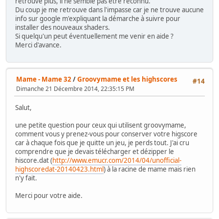
retrouve plus, il ne semble pas être reconnu.
Du coup je me retrouve dans l'impasse car je ne trouve aucune
info sur google m'expliquant la démarche à suivre pour
installer des nouveaux shaders.
Si quelqu'un peut éventuellement me venir en aide ?
Merci d'avance.
Mame - Mame 32
/
Groovymame et les highscores
#14
Dimanche 21 Décembre 2014, 22:35:15 PM
Salut,
une petite question pour ceux qui utilisent groovymame,
comment vous y prenez-vous pour conserver votre higscore
car à chaque fois que je quitte un jeu, je perds tout. J'ai cru
comprendre que je devais télécharger et dézipper le
hiscore.dat (
http://www.emucr.com/2014/04/unofficial-
highscoredat-20140423.html
) à la racine de mame mais rien
n'y fait.
Merci pour votre aide.