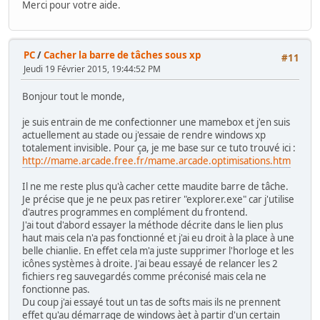
Merci pour votre aide.
PC
/
Cacher la barre de tâches sous xp
#11
Jeudi 19 Février 2015, 19:44:52 PM
Bonjour tout le monde,
je suis entrain de me confectionner une mamebox et j'en suis
actuellement au stade ou j'essaie de rendre windows xp
totalement invisible. Pour ça, je me base sur ce tuto trouvé ici :
http://mame.arcade.free.fr/mame.arcade.optimisations.htm
Il ne me reste plus qu'à cacher cette maudite barre de tâche.
Je précise que je ne peux pas retirer "explorer.exe" car j'utilise
d'autres programmes en complément du frontend.
J'ai tout d'abord essayer la méthode décrite dans le lien plus
haut mais cela n'a pas fonctionné et j'ai eu droit à la place à une
belle chianlie. En effet cela m'a juste supprimer l'horloge et les
icônes systèmes à droite. J'ai beau essayé de relancer les 2
fichiers reg sauvegardés comme préconisé mais cela ne
fonctionne pas.
Du coup j'ai essayé tout un tas de softs mais ils ne prennent
effet qu'au démarrage de windows àet à partir d'un certain