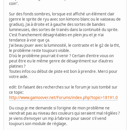
coin".
Sur des fonds sombres, lorsque est affiché un élément clair
(genre le sprite de ryu avec son kimono blanc ou le vaisseau de
gradius), j'ai à droite et à gauche des sortes de bandes
lumineuses, des sortes de trainés dans la continuité du sprite.
C'est franchement désagréables en plein jeu et je n'ai
tendance à voir que ça.
J'ai beau jouer avec la luminosité, le contraste et le g2 de la tht,
le problème reste toujours visible.
D'où le problème pourrait-il venir ? Certain d'entre vous on
peut être eu le même genre de désagrément sur d'autres
platines ?
Toutes infos ou début de piste est bon à prendre. Merci pour
votre aide.
edit: En faisant des recherches sur le forum je suis tombé sur
ce topic:
http://www.gamoover.net/Forums/index.php?topic=18191.0
Du coup je me demande si l'origine de mon problème ne
viendrait pas au niveau des couleurs qui seraient mal réglées ?
Je viens d'envoyer un mp à fabrice pour savoir s'il vend
toujours son module de réglage.