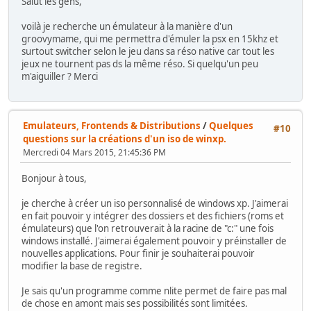
Salut les gens,
voilà je recherche un émulateur à la manière d'un
groovymame, qui me permettra d'émuler la psx en 15khz et
surtout switcher selon le jeu dans sa réso native car tout les
jeux ne tournent pas ds la même réso. Si quelqu'un peu
m'aiguiller ? Merci
Emulateurs, Frontends & Distributions
/
Quelques
#10
questions sur la créations d'un iso de winxp.
Mercredi 04 Mars 2015, 21:45:36 PM
Bonjour à tous,
je cherche à créer un iso personnalisé de windows xp. J'aimerai
en fait pouvoir y intégrer des dossiers et des fichiers (roms et
émulateurs) que l'on retrouverait à la racine de "c:" une fois
windows installé. J'aimerai également pouvoir y préinstaller de
nouvelles applications. Pour finir je souhaiterai pouvoir
modifier la base de registre.
Je sais qu'un programme comme nlite permet de faire pas mal
de chose en amont mais ses possibilités sont limitées.