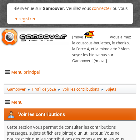
Bienvenue sur
Gamoover
. Veuillez vous
connecter
ou vous
enregistrer
.
[move]
Vous aimez
le couscous-boulettes, le chorizo,
la Force 4, et la mimolette ? Alors
soyez les bienvenus sur
Gamoover ! [/move]
Menu principal
Gamoover
Profil de yoZe
Voir les contributions
Sujets
►
►
►
Menu
Voir les contributions
Cette section vous permet de consulter les contributions
(messages, sujets et fichiers joints) d'un utilisateur. Vous ne
pourrez voir que les contributions des zones auxquelles vous