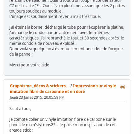
refusant de s'allumer. Quand tout d'un coup, le condensateur
C7 de la carte "Est Ouest" a explosé, ne laissant que les 2 pattes
toujours soudées au module.
L'image est soudainement revenu mais très floue.
J'ai éteins la borne, déchargé le tube pour récupérer la platine,
j'ai changé le condo par un autre neuf avec les mêmes
caractéristiques. J'ai rebranché le tout et 30 secondes après, le
même condo a de nouveau explosé.
Donc voilà si quelqu'un à éventuellement une idée de l'origine
de la panne ?
Merci pour votre aide.
Graphisme, décos & stickers...
/
Impression sur vinyle
#6
imitation fibre de carbonne et en doré
Jeudi 23 Juillet 2015, 20:05:58 PM
Salut à tous,
Je compte coller un vinyle imitation fibre de carbone sur le
panel de ma n'styl mns25s. Je puise mon inspiration de cet
arcade stick :