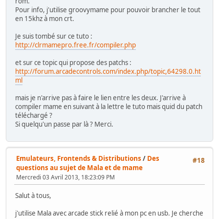
rom.
Pour info, j'utilise groovymame pour pouvoir brancher le tout
en 15khz à mon crt.
Je suis tombé sur ce tuto :
http://clrmamepro.free.fr/compiler.php
et sur ce topic qui propose des patchs :
http://forum.arcadecontrols.com/index.php/topic,64298.0.ht
ml
mais je n'arrive pas à faire le lien entre les deux. J'arrive à
compiler mame en suivant à la lettre le tuto mais quid du patch
téléchargé ?
Si quelqu'un passe par là ? Merci.
Emulateurs, Frontends & Distributions
/
Des
#18
questions au sujet de Mala et de mame
Mercredi 03 Avril 2013, 18:23:09 PM
Salut à tous,
j'utilise Mala avec arcade stick relié à mon pc en usb. Je cherche