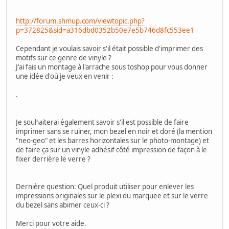
http://forum.shmup.com/viewtopic.php?
p=372825&sid=a316dbd0352b50e7e5b746d8fc553ee1
Cependant je voulais savoir s'il était possible d'imprimer des
motifs sur ce genre de vinyle ?
J'ai fais un montage à l'arrache sous toshop pour vous donner
une idée d'où je veux en venir :
.
Je souhaiterai également savoir s'il est possible de faire
imprimer sans se ruiner, mon bezel en noir et doré (la mention
"neo-geo" et les barres horizontales sur le photo-montage) et
de faire ça sur un vinyle adhésif côté impression de façon à le
fixer derrière le verre ?
Dernière question: Quel produit utiliser pour enlever les
impressions originales sur le plexi du marquee et sur le verre
du bezel sans abimer ceux-ci ?
Merci pour votre aide.