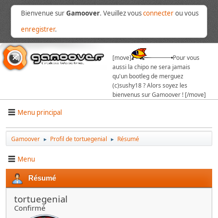
Bienvenue sur
Gamoover
. Veuillez vous
connecter
ou vous
enregistrer
.
[move]
Pour vous
aussi la chipo ne sera jamais
qu'un bootleg de merguez
(c)sushy18 ? Alors soyez les
bienvenus sur Gamoover ! [/move]
Menu principal
Gamoover
Profil de tortuegenial
Résumé
►
►
Menu
Résumé
tortuegenial
Confirmé