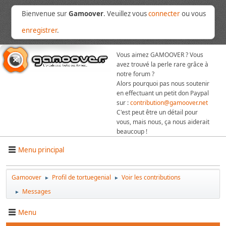
Bienvenue sur
Gamoover
. Veuillez vous
connecter
ou vous
enregistrer
.
Vous aimez GAMOOVER ? Vous
avez trouvé la perle rare grâce à
notre forum ?
Alors pourquoi pas nous soutenir
en effectuant un petit don Paypal
sur :
contribution@gamoover.net
C'est peut être un détail pour
vous, mais nous, ça nous aiderait
beaucoup !
Menu principal
Gamoover
Profil de tortuegenial
Voir les contributions
►
►
Messages
►
Menu