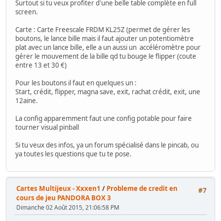
Surtout si tu veux profiter d'une belle table complète en full
screen.
Carte : Carte Freescale FRDM KL25Z (permet de gérer les
boutons, le lance bille mais il faut ajouter un potentiomètre
plat avec un lance bille, elle a un aussi un accéléromètre pour
gérer le mouvement de la bille qd tu bouge le flipper (coute
entre 13 et 30 €)
Pour les boutons il faut en quelques un :
Start, crédit, flipper, magna save, exit, rachat crédit, exit, une
12aine.
La config apparemment faut une config potable pour faire
tourner visual pinball
Si tu veux des infos, ya un forum spécialisé dans le pincab, ou
ya toutes les questions que tu te pose.
Cartes Multijeux - Xxxen1
/
Probleme de credit en
#7
cours de jeu PANDORA BOX 3
Dimanche 02 Août 2015, 21:06:58 PM