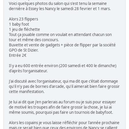
Voici quelques photos du salon qui s'est tenu la semaine
dernière à Essey les Nancy le samedi 28 fevrier et 1 mars.
Alors 23 flippers
1 baby foot
1 jeu de fléchette
Tout ça jouable comme on voulait en attendant chacun son
tour et même des concours.
Buvette et vente de gadgets + pièce de flipper par la société
GPO de St Dizier.
Entrée 2€
Il y a eu 600 entrée environ (200 samedi et 400 le dimanche)
d'après l'organisateur.
J'ai discuté avec l'organisateur, qui ma dit que c'était dommage
qu'il n'y pas de bornes d'arcade, qu'il aimerait bien faire grossir
cette manifestation.
Je lui ai dit que j'en parlerais au forum ou je suis pour essayer
de motivé les troupes afin de faire grossir la chose, je lui ai
même soumis, pourquoi pas faire un tournois de babyfoot.
Alors les copains je vous laisse réfléchir pour l'année prochaine
mais ce serait bien que ceux des environs de Nancy se rallient