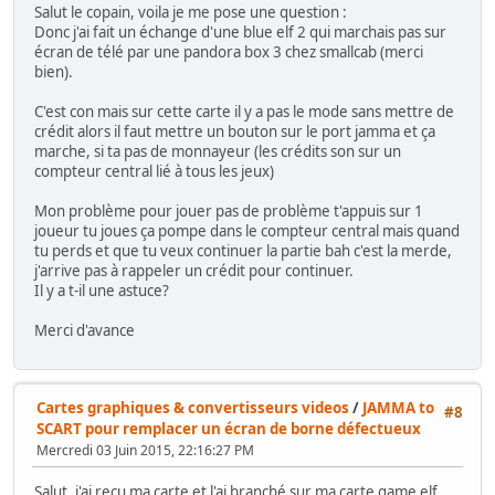
Salut le copain, voila je me pose une question :
Donc j'ai fait un échange d'une blue elf 2 qui marchais pas sur
écran de télé par une pandora box 3 chez smallcab (merci
bien).
C'est con mais sur cette carte il y a pas le mode sans mettre de
crédit alors il faut mettre un bouton sur le port jamma et ça
marche, si ta pas de monnayeur (les crédits son sur un
compteur central lié à tous les jeux)
Mon problème pour jouer pas de problème t'appuis sur 1
joueur tu joues ça pompe dans le compteur central mais quand
tu perds et que tu veux continuer la partie bah c'est la merde,
j'arrive pas à rappeler un crédit pour continuer.
Il y a t-il une astuce?
Merci d'avance
Cartes graphiques & convertisseurs videos
/
JAMMA to
#8
SCART pour remplacer un écran de borne défectueux
Mercredi 03 Juin 2015, 22:16:27 PM
Salut, j'ai reçu ma carte et l'ai branché sur ma carte game elf