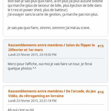
Bon bah je sais plus quoi faire, la en plus j'ai plus aucune bobine
qui marche (plus de lanceur de bille, plus éjection de bille dans
le t-rex et power shed, plus de batteur)
J'ai essayer sans la carte de gestion, ça marche pas non plus.
Je sais pas quoi faire, oinnnn, oinnnnn j'ai mal au crane.
Rassemblements entre membres
/
Salon du flipper le
#15
28fevrier et 1er mars
Lundi 23 Février 2015, 23:19:30 PM
Merci pour l'affiche, oui moi je vais faire un tour. Je ferai
quelque photos ^^
Rassemblements entre membres
/
De l'arcade, du Jeu
#16
Vidéo, du rétrogaming en lorraine
Lundi 23 Février 2015, 22:31:18 PM
Ah oui c'est ou lol