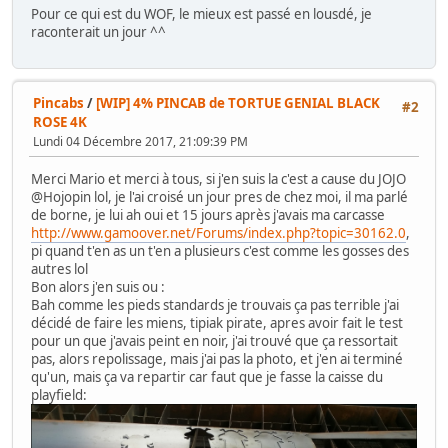
Pour ce qui est du WOF, le mieux est passé en lousdé, je
raconterait un jour ^^
Pincabs
/
[WIP] 4% PINCAB de TORTUE GENIAL BLACK
#2
ROSE 4K
Lundi 04 Décembre 2017, 21:09:39 PM
Merci Mario et merci à tous, si j'en suis la c'est a cause du JOJO
@Hojopin lol, je l'ai croisé un jour pres de chez moi, il ma parlé
de borne, je lui ah oui et 15 jours après j'avais ma carcasse
http://www.gamoover.net/Forums/index.php?topic=30162.0
,
pi quand t'en as un t'en a plusieurs c'est comme les gosses des
autres lol
Bon alors j'en suis ou :
Bah comme les pieds standards je trouvais ça pas terrible j'ai
décidé de faire les miens, tipiak pirate, apres avoir fait le test
pour un que j'avais peint en noir, j'ai trouvé que ça ressortait
pas, alors repolissage, mais j'ai pas la photo, et j'en ai terminé
qu'un, mais ça va repartir car faut que je fasse la caisse du
playfield: