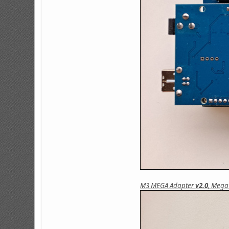
M3 MEGA Adapter
v2.0
, Mega 