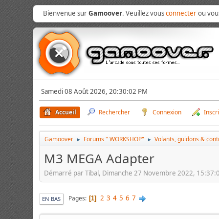
Bienvenue sur
Gamoover
. Veuillez vous
connecter
ou vo
Samedi 08 Août 2026, 20:30:02 PM
Accueil
Rechercher
Connexion
Inscr
Gamoover
Forums " WORKSHOP"
Volants, guidons & con
►
►
M3 MEGA Adapter
Démarré par Tibal, Dimanche 27 Novembre 2022, 15:37:
2
3
4
5
6
7
Pages
1
EN BAS