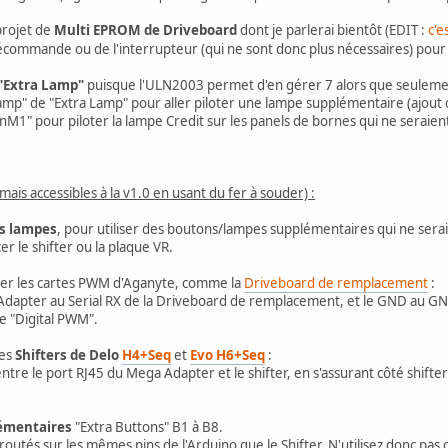
projet de
Multi EPROM de Driveboard
dont je parlerai bientôt (EDIT :
c'e
élécommande ou de l'interrupteur (qui ne sont donc plus nécessaires) pour
"Extra Lamp"
puisque l'ULN2003 permet d'en gérer 7 alors que seulement
Lamp" de "Extra Lamp" pour aller piloter une lampe supplémentaire (ajout
nM1" pour piloter la lampe Credit sur les panels de bornes qui ne seraie
(mais accessibles à la v1.0 en usant du fer à souder) :
es lampes
, pour utiliser des boutons/lampes supplémentaires qui ne sera
r le shifter ou la plaque VR.
ter les cartes PWM d'Aganyte, comme la
Driveboard de remplacement
:
dapter au Serial RX de la Driveboard de remplacement, et le GND au GND
 "Digital PWM".
des
Shifters de Delo
H4+Seq
et
Evo H6+Seq
:
ntre le port RJ45 du Mega Adapter et le shifter, en s'assurant côté shifter qu
émentaires
"Extra Buttons" B1 à B8.
routés sur les mêmes pins de l'Arduino que le Shifter. N'utilisez donc pa