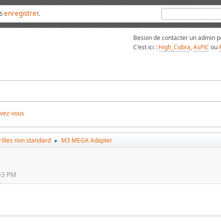
us
enregistrer
.
Besoin de contacter un admin po
C'est ici :
High_Cobra
,
AsPiC
ou
ivez-vous
trôles non standard
M3 MEGA Adapter
►
03 PM