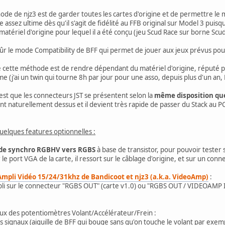
thode de njz3 est de garder toutes les cartes d'origine et de permettre 
sez ultime dès qu'il s'agit de fidélité au FFB original sur Model 3 puisqu
matériel d'origine pour lequel il a été conçu (jeu Scud Race sur borne Sc
r le mode Compatibility de BFF qui permet de jouer aux jeux prévus po
de cette méthode est de rendre dépendant du matériel d'origine, réputé po
e (j'ai un twin qui tourne 8h par jour pour une asso, depuis plus d'un an, 
est que les connecteurs JST se présentent selon la
même disposition que 
t naturellement dessus et il devient très rapide de passer du Stack au P
quelques features optionnelles :
 de synchro RGBHV vers RGBS
à base de transistor, pour pouvoir tester s
r le port VGA de la carte, il ressort sur le câblage d'origine, et sur un 
Ampli Vidéo 15/24/31khz de Bandicoot et njz3 (a.k.a. VideoAmp)
:
pli sur le connecteur "RGBS OUT" (carte v1.0) ou "RGBS OUT / VIDEOAMP IN
ux des potentiomètres Volant/Accélérateur/Frein :
ces signaux (aiguille de BFF qui bouge sans qu'on touche le volant par exem