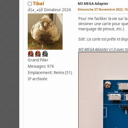
Tibal
M3 MEGA Adapter
✌(◕‿◕)✌ Donateur 2026
Dimanche 27 Novembre 2022, 15
Pour me faciliter la vie sur
dessiner une carte pour que 
marquage de pinout, etc.)
Edit : La carte est prête et dis
M3 MEGA Adapter v1.0 avec tou
Grand Pilier
Messages: 976
Emplacement: Reims (51)
IP archivée