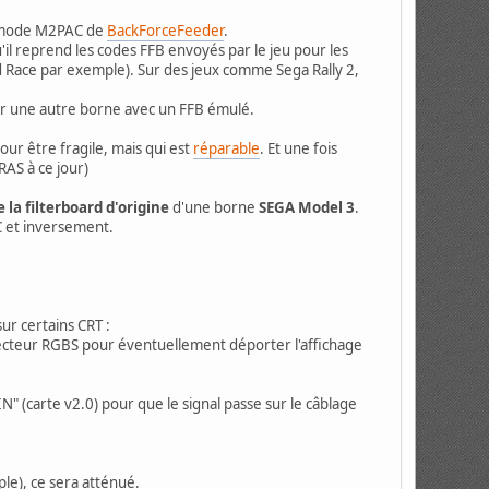
le mode M2PAC de
BackForceFeeder
.
'il reprend les codes FFB envoyés par le jeu pour les
ud Race par exemple). Sur des jeux comme Sega Rally 2,
ur une autre borne avec un FFB émulé.
ur être fragile, mais qui est
réparable
. Et une fois
RAS à ce jour)
la filterboard d'origine
d'une borne
SEGA Model 3
.
C et inversement.
ur certains CRT :
connecteur RGBS pour éventuellement déporter l'affichage
" (carte v2.0) pour que le signal passe sur le câblage
ple), ce sera atténué.