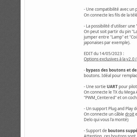
- Une compatibilité avec un 
On connecte les fils de la t
- La possibilité d'utiliser une
On peut soit partir du pin "
jumper entre "Lamp" et "Coi
japonaises par exemple).
EDIT du 14/05/2023 :
Options exclusives à la v2.0 
-
bypass des boutons et d
boutons. Idéal pour remplace
- Une sortie
UART
pour pilo
On connecte le TX du Mega A
"PWM_Centered" et on coche
- Un support Plug and Play 
On connecte un câble
droit
e
Delo qui vous l'a monté)
- Support de
boutons supp
Attention, ces boutons sont 