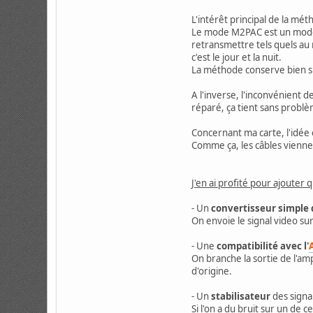
L'intérêt principal de la mé
Le mode M2PAC est un mode as
retransmettre tels quels au 
c'est le jour et la nuit.
La méthode conserve bien sû
A l'inverse, l'inconvénient 
réparé, ça tient sans problèm
Concernant ma carte, l'idée 
Comme ça, les câbles viennen
J'en ai profité pour ajouter 
- Un
convertisseur simple
On envoie le signal video su
- Une
compatibilité avec l'
On branche la sortie de l'am
d'origine.
- Un
stabilisateur
des signa
Si l'on a du bruit sur un de 