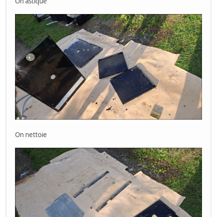
On astique
On nettoie