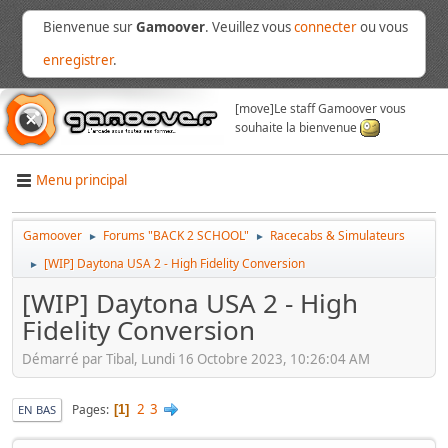
Bienvenue sur
Gamoover
. Veuillez vous
connecter
ou vous
enregistrer
.
[move]
Le staff Gamoover vous
souhaite la bienvenue
Menu principal
Gamoover
Forums "BACK 2 SCHOOL"
Racecabs & Simulateurs
►
►
[WIP] Daytona USA 2 - High Fidelity Conversion
►
[WIP] Daytona USA 2 - High
Fidelity Conversion
Démarré par Tibal, Lundi 16 Octobre 2023, 10:26:04 AM
2
3
Pages
1
EN BAS