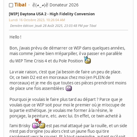
Tibal
✌(◕‿◕)✌ Donateur 2026
[WIP] Daytona USA 2 - High Fidelity Conversion
Lundi 16 Octobre 2023, 10:26:04 AM
Dernière édition
: Jeudi 28 Août 2025, 23:03:48 PM par Tibal
Hello !
Bon, j'avais prévu de démarrer ce WIP dans quelques années,
mais comme j'aime bien m'éparpiller, il va passer en parallèle
du WIP Time Crisis 4 et du Pole Position
La vraie raison, c'est que j'ai besoin de faire un peu de place.
Or, ce twin D2 est en morceaux chez moi (en PLEIN de
morceaux) et je me dis que toutes ces pièces prendront moins
de place une fois assemblées
Pourquoi je voulais le faire plus tard au départ ? Parce que je
voulais que ce WIP soit pour moi le premier où je m'occupe de
la partie esthétique. Je voulais me former à la résine, le
ponçage, la peinture, etc. avec lui. En effet, ce twin acheté à
l'ami Brisky
est pas mal attaqué par la rouille, et un side
n'est pas d'origine (ou alors c'est un jaune fluo qui tire
sacrément vers le rouge). Et à tout repeindre, autant qu'il soit