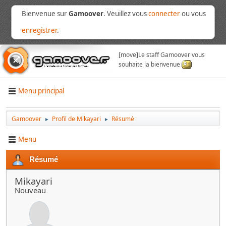
Bienvenue sur
Gamoover
. Veuillez vous
connecter
ou vous
enregistrer
.
[move]
Le staff Gamoover vous
souhaite la bienvenue
Menu principal
Gamoover
Profil de Mikayari
Résumé
►
►
Menu
Résumé
Mikayari
Nouveau