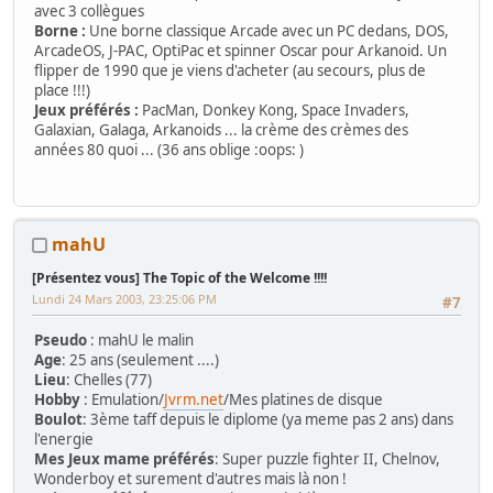
avec 3 collègues
Borne :
Une borne classique Arcade avec un PC dedans, DOS,
ArcadeOS, J-PAC, OptiPac et spinner Oscar pour Arkanoid. Un
flipper de 1990 que je viens d'acheter (au secours, plus de
place !!!)
Jeux préférés :
PacMan, Donkey Kong, Space Invaders,
Galaxian, Galaga, Arkanoids ... la crème des crèmes des
années 80 quoi ... (36 ans oblige :oops: )
mahU
[Présentez vous] The Topic of the Welcome !!!!
Lundi 24 Mars 2003, 23:25:06 PM
#7
Pseudo
: mahU le malin
Age
: 25 ans (seulement ....)
Lieu
: Chelles (77)
Hobby
: Emulation/
Jvrm.net
/Mes platines de disque
Boulot
: 3ème taff depuis le diplome (ya meme pas 2 ans) dans
l'energie
Mes Jeux mame préférés
: Super puzzle fighter II, Chelnov,
Wonderboy et surement d'autres mais là non !