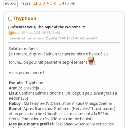
2
3
4
5
6
...
413
Pages
1
EN BAS
Thyphoon
[Présentez vous] The Topic of the Welcome !!!!
Jeudi 20 Mars 2003, 09:14:13 AM
Dernière édition
: Vendredi 25 Juillet 2014, 17:22:44 PM par AsPiC
Salut les enfants !
j'ai remarqué qu'on était un certain nombre d'habitué au
forum...on pourrait peut-être se présenter !
)
Alors je commence !
Pseudo
: Thyphoon
Age
: 26 ans (déjà ....)
Lieu
: Conflans Sainte Honorine (78) depuis peu, avant j'étais a
Redon (35)
Hobby
: Ma femme/DVD/Emulation Arcade/Amiga/Cinéma
Boulot
: Apres 6 ans chez Guillemot (Hercules/Thrustmaster)
et un peu aussi chez Ubisoft je suis maintenant a la BPI du
centre Pompidou (très différent comme boulot)
Mes Jeux mame préféré
: Toki-Shadow Dancer-la séries des