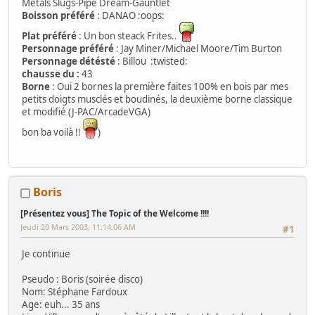
Métals Slugs-Pipe Dream-Gauntlet
Boisson préféré
: DANAO :oops:
Plat préféré
: Un bon steack Frites..
Personnage préféré
: Jay Miner/Michael Moore/Tim Burton
Personnage détésté
: Billou :twisted:
chausse du :
43
Borne
: Oui 2 bornes la première faites 100% en bois par mes
petits doigts musclés et boudinés, la deuxième borne classique
et modifié (J-PAC/ArcadeVGA)
bon ba voilà !!
)
Boris
[Présentez vous] The Topic of the Welcome !!!!
Jeudi 20 Mars 2003, 11:14:06 AM
#1
Je continue
Pseudo : Boris (soirée disco)
Nom: Stéphane Fardoux
Age: euh... 35 ans