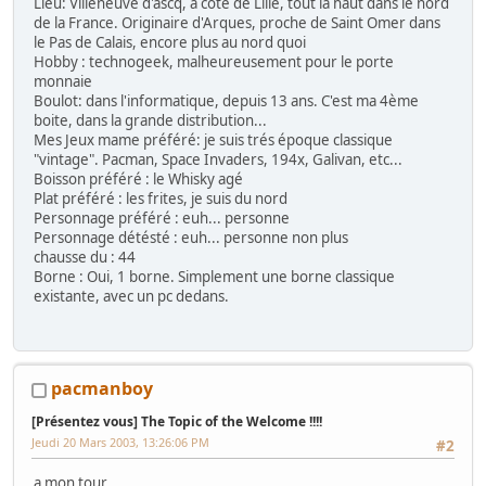
Lieu: Villeneuve d'ascq, à côté de Lille, tout la haut dans le nord
de la France. Originaire d'Arques, proche de Saint Omer dans
le Pas de Calais, encore plus au nord quoi
Hobby : technogeek, malheureusement pour le porte
monnaie
Boulot: dans l'informatique, depuis 13 ans. C'est ma 4ème
boite, dans la grande distribution...
Mes Jeux mame préféré: je suis trés époque classique
"vintage". Pacman, Space Invaders, 194x, Galivan, etc...
Boisson préféré : le Whisky agé
Plat préféré : les frites, je suis du nord
Personnage préféré : euh... personne
Personnage détésté : euh... personne non plus
chausse du : 44
Borne : Oui, 1 borne. Simplement une borne classique
existante, avec un pc dedans.
pacmanboy
[Présentez vous] The Topic of the Welcome !!!!
Jeudi 20 Mars 2003, 13:26:06 PM
#2
a mon tour