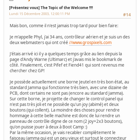
[Présentez vous] The Topic of the Welcome !!!!
Lundi 15 Décembre 2003, 12:00:11 PM
#14
Mais bon, comme il n'est jamais trop tard pour bien faire:
Je m'appelle Phyl, j'ai 34 ans, contrôleur aérien et je suis un des
deux webmasters qui ont créé
//www.grospixels.com
J'étais arrivé ici il y a quelques temps grâce au lien depuis la
page d'Andy Warne (Ultimarc) et j'avais mis le bookmark de
côté. Finalement, c'est Pifef et Fiend41 qui sont revenus me
chercher chez GP!
Je possède actuellement une borne Jeutel en très bon état, au
standard Jamma qui fonctionne très bien, avec une dizaine de
PCB, dont certains ne sont pas (encore au standard Jamma).
Sur cette borne, je projette de changer le control panel qui
n'est pas très joli et ne possède qu'un joy (abimé) et deux
boutons (qui collent). La moindre des choses pour rendre
hommage à cette belle machine est donc de lui rendre un
panneau de contrôle digne de ce nom (2 joy+2x3 boutons),
qu'on puisse jouer à deux à Boot Camp :)
Par la même occasion, je vais recabler complètement le
faisceau Jamma qui est un peu vieux et surtout le connecteur