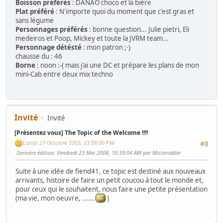
Boisson préférés
: DANAO choco et la bière
Plat préféré
: N'importe quoi du moment que c'est gras et
sans légume
Personnages préférés
: bonne question... Julie pietri, Eli
medeiros et Poop, Mickey et toute la JVRM team...
Personnage détésté
: mon patron ;-)
chausse du : 46
Borne
: noon :-( mais j'ai une DC et prépare les plans de mon
mini-Cab entre deux mix techno
Invité
Invité
[Présentez vous] The Topic of the Welcome !!!!
Lundi 27 Octobre 2003, 23:58:00 PM
#8
Dernière édition
: Vendredi 23 Mai 2008, 10:39:04 AM par Misteriddler
Suite à une idée de fiend41, ce topic est destiné aux nouveaux
arrivants, histoire de faire un petit coucou à tout le monde et,
pour ceux qui le souhaitent, nous faire une petite présentation
(ma vie, mon oeuvre, ......
)