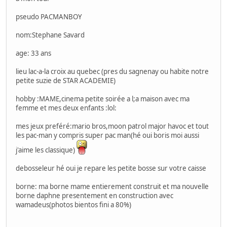
pseudo PACMANBOY
nom:Stephane Savard
age: 33 ans
lieu lac-a-la croix au quebec (pres du sagnenay ou habite notre
petite suzie de STAR ACADEMIE)
hobby :MAME,cinema petite soirée a l;a maison avec ma
femme et mes deux enfants :lol:
mes jeux preféré:mario bros,moon patrol major havoc et tout
les pac-man y compris super pac man(hé oui boris moi aussi
j'aime les classique)
debosseleur hé oui je repare les petite bosse sur votre caisse
borne: ma borne mame entierement construit et ma nouvelle
borne daphne presentement en construction avec
wamadeus(photos bientos fini a 80%)