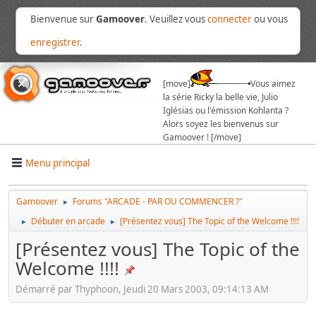
Bienvenue sur
Gamoover
. Veuillez vous
connecter
ou vous
enregistrer
.
[move]
Vous aimez
la série Ricky la belle vie, Julio
Iglésias ou l'émission Kohlanta ?
Alors soyez les bienvenus sur
Gamoover ! [/move]
Menu principal
Gamoover
Forums "ARCADE - PAR OU COMMENCER ?"
►
Débuter en arcade
[Présentez vous] The Topic of the Welcome !!!!
►
►
[Présentez vous] The Topic of the
Welcome !!!!
Démarré par Thyphoon, Jeudi 20 Mars 2003, 09:14:13 AM