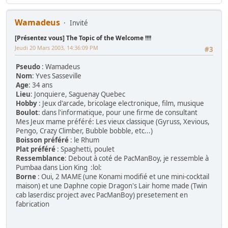
Wamadeus
Invité
[Présentez vous] The Topic of the Welcome !!!!
Jeudi 20 Mars 2003, 14:36:09 PM
#3
Pseudo
: Wamadeus
Nom
: Yves Sasseville
Age
: 34 ans
Lieu
: Jonquiere, Saguenay Quebec
Hobby
: Jeux d'arcade, bricolage electronique, film, musique
Boulot
: dans l'informatique, pour une firme de consultant
Mes Jeux mame préféré: Les vieux classique (Gyruss, Xevious,
Pengo, Crazy Climber, Bubble bobble, etc...)
Boisson préféré
: le Rhum
Plat préféré
: Spaghetti, poulet
Ressemblance
: Debout à coté de PacManBoy, je ressemble à
Pumbaa dans Lion King :lol:
Borne
: Oui, 2 MAME (une Konami modifié et une mini-cocktail
maison) et une Daphne copie Dragon's Lair home made (Twin
cab laserdisc project avec PacManBoy) presetement en
fabrication