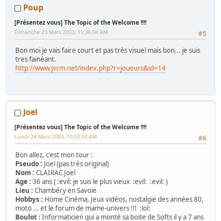
Poup
[Présentez vous] The Topic of the Welcome !!!!
Dimanche 23 Mars 2003, 11:36:04 AM
#5
Bon moi je vais faire court et pas très visuel mais bon... je suis
tres fainéant.
http://www.jvrm.net/index.php?r=joueurs&id=14
Joel
[Présentez vous] The Topic of the Welcome !!!!
Lundi 24 Mars 2003, 10:03:54 AM
#6
Bon allez, c'est mon tour :
Pseudo :
Joel (pas très original)
Nom :
CLAIRAC Joel
Age :
36 ans ( :evil: je suis le plus vieux :evil: :evil: )
Lieu :
Chambéry en Savoie
Hobbys :
Home Cinéma, Jeux vidéos, nostalgie des années 80,
moto ... et le forum de mame-univers !!! :lol:
Boulot :
Informaticien qui a monté sa boite de Softs il y a 7 ans