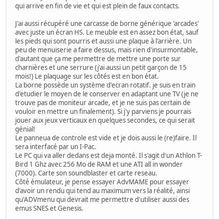
qui arrive en fin de vie et qui est plein de faux contacts.
J'ai aussi récupéré une carcasse de borne générique 'arcades'
avec juste un écran HS. Le meuble est en assez bon état, sauf
les pieds qui sont pourris et aussi une plaque à l'arrière. Un
peu de menuiserie a faire dessus, mais rien d'insurmontable,
d'autant que ça me permettre de mettre une porte sur
charnières et une serrure (j'ai aussi un petit garçon de 15
mois!) Le plaquage sur les côtés est en bon état.
La borne possède un système d'ecran rotatif. je suis en train
d'etudier le moyen de le conserver en adaptant une TV (je ne
trouve pas de moniteur arcade, et je ne suis pas certain de
vouloir en mettre un finalement). Si j'y parviens je pourrais
jouer aux jeux verticaux en quelques secondes, ce qui serait
génial!
Le panneua de controle est vide et je dois aussi le (re)faire. Il
sera interfacé par un I-Pac.
Le PC qui va aller dedans est deja monté. Il s'agit d'un Athlon T-
Bird 1 Ghz avec 256 Mo de RAM et une ATI all in wonder
(7000). Carte son soundblaster et carte reseau.
Côté émulateur, je pense essayer AdvMAME pour essayer
d'avoir un rendu qui tend au maximum vers la réalité, ainsi
qu'ADVmenu qui devrait me permettre d'utiliser aussi des
emus SNES et Genesis.