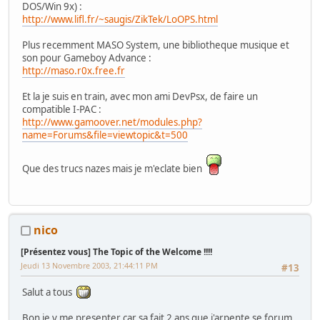
DOS/Win 9x) :
http://www.lifl.fr/~saugis/ZikTek/LoOPS.html
Plus recemment MASO System, une bibliotheque musique et
son pour Gameboy Advance :
http://maso.r0x.free.fr
Et la je suis en train, avec mon ami DevPsx, de faire un
compatible I-PAC :
http://www.gamoover.net/modules.php?
name=Forums&file=viewtopic&t=500
Que des trucs nazes mais je m'eclate bien
nico
[Présentez vous] The Topic of the Welcome !!!!
Jeudi 13 Novembre 2003, 21:44:11 PM
#13
Salut a tous
Bon je v me presenter car sa fait 2 ans que j'arpente se forum