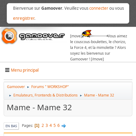
Bienvenue sur
Gamoover
. Veuillez vous
connecter
ou vous
enregistrer
.
[move]
Vous aimez
le couscous-boulettes, le chorizo,
la Force 4, et la mimolette ? Alors
soyez les bienvenus sur
Gamoover ! [/move]
Menu principal
Gamoover
Forums " WORKSHOP"
►
Emulateurs, Frontends & Distributions
Mame - Mame 32
►
►
Mame - Mame 32
2
3
4
5
6
Pages
1
EN BAS