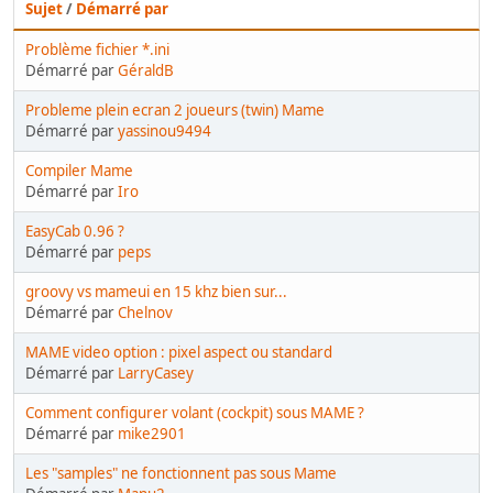
Sujet
/
Démarré par
Problème fichier *.ini
Démarré par
GéraldB
Probleme plein ecran 2 joueurs (twin) Mame
Démarré par
yassinou9494
Compiler Mame
Démarré par
Iro
EasyCab 0.96 ?
Démarré par
peps
groovy vs mameui en 15 khz bien sur...
Démarré par
Chelnov
MAME video option : pixel aspect ou standard
Démarré par
LarryCasey
Comment configurer volant (cockpit) sous MAME ?
Démarré par
mike2901
Les "samples" ne fonctionnent pas sous Mame