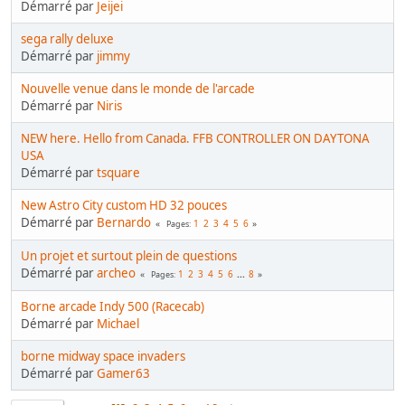
Démarré par
Jeijei
sega rally deluxe
Démarré par
jimmy
Nouvelle venue dans le monde de l'arcade
Démarré par
Niris
NEW here. Hello from Canada. FFB CONTROLLER ON DAYTONA
USA
Démarré par
tsquare
New Astro City custom HD 32 pouces
Démarré par
Bernardo
1
2
3
4
5
6
Pages
Un projet et surtout plein de questions
Démarré par
archeo
1
2
3
4
5
6
...
8
Pages
Borne arcade Indy 500 (Racecab)
Démarré par
Michael
borne midway space invaders
Démarré par
Gamer63