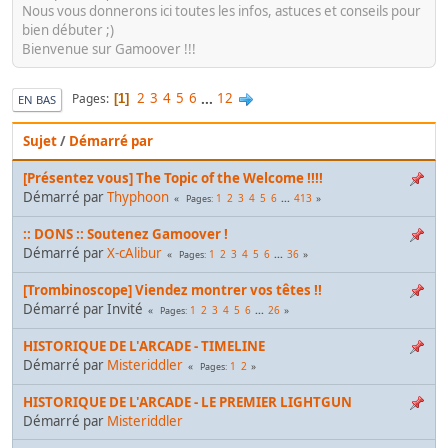
Nous vous donnerons ici toutes les infos, astuces et conseils pour
bien débuter ;)
Bienvenue sur Gamoover !!!
2
3
4
5
6
...
12
Pages
1
EN BAS
Sujet
/
Démarré par
[Présentez vous] The Topic of the Welcome !!!!
Démarré par
Thyphoon
1
2
3
4
5
6
...
413
Pages
:: DONS :: Soutenez Gamoover !
Démarré par
X-cAlibur
1
2
3
4
5
6
...
36
Pages
[Trombinoscope] Viendez montrer vos têtes !!
Démarré par Invité
1
2
3
4
5
6
...
26
Pages
HISTORIQUE DE L'ARCADE - TIMELINE
Démarré par
Misteriddler
1
2
Pages
HISTORIQUE DE L'ARCADE - LE PREMIER LIGHTGUN
Démarré par
Misteriddler