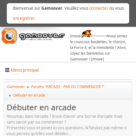
Bienvenue sur
Gamoover
. Veuillez vous
connecter
ou vous
enregistrer
.
[move]
Vous aimez
le couscous-boulettes, le chorizo,
la Force 4, et la mimolette ? Alors
soyez les bienvenus sur
Gamoover ! [/move]
Menu principal
Gamoover
Forums "ARCADE - PAR OU COMMENCER ?"
►
Débuter en arcade
►
Débuter en arcade
Nouveau dans l'arcade ? Envie d'avoir une borne d'arcade mais
sans savoir par ou commencer ?
Présentez vous et posez ici vos questions. N'hésitez pas même si
vous pensez qu'elles sont débiles...