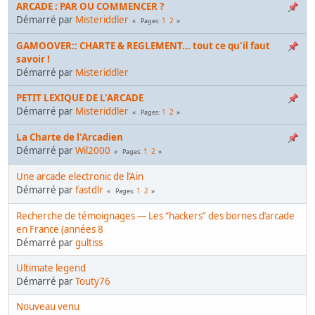
ARCADE : PAR OU COMMENCER ?
Démarré par
Misteriddler
1
2
Pages
GAMOOVER:: CHARTE & REGLEMENT... tout ce qu'il faut
savoir !
Démarré par
Misteriddler
PETIT LEXIQUE DE L'ARCADE
Démarré par
Misteriddler
1
2
Pages
La Charte de l'Arcadien
Démarré par
Wil2000
1
2
Pages
Une arcade electronic de l’Ain
Démarré par
fastdlr
1
2
Pages
Recherche de témoignages — Les “hackers” des bornes d’arcade
en France (années 8
Démarré par
gultiss
Ultimate legend
Démarré par
Touty76
Nouveau venu