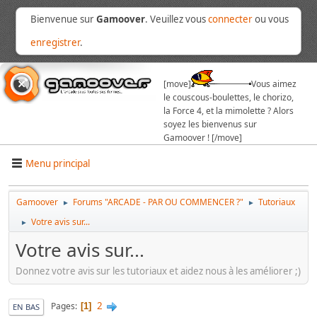
Bienvenue sur
Gamoover
. Veuillez vous
connecter
ou vous
enregistrer
.
[move]
Vous aimez
le couscous-boulettes, le chorizo,
la Force 4, et la mimolette ? Alors
soyez les bienvenus sur
Gamoover ! [/move]
Menu principal
Gamoover
Forums "ARCADE - PAR OU COMMENCER ?"
Tutoriaux
►
►
Votre avis sur...
►
Votre avis sur...
Donnez votre avis sur les tutoriaux et aidez nous à les améliorer ;)
2
Pages
1
EN BAS