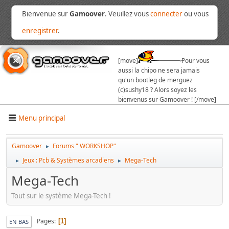
Bienvenue sur
Gamoover
. Veuillez vous
connecter
ou vous
enregistrer
.
[move]
Pour vous
aussi la chipo ne sera jamais
qu'un bootleg de merguez
(c)sushy18 ? Alors soyez les
bienvenus sur Gamoover ! [/move]
Menu principal
Gamoover
Forums " WORKSHOP"
►
Jeux : Pcb & Systèmes arcadiens
Mega-Tech
►
►
Mega-Tech
Tout sur le système Mega-Tech !
Pages
1
EN BAS