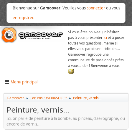
Bienvenue sur
Gamoover
. Veuillez vous
connecter
ou vous
enregistrer
.
Si vous êtes nouveau, n'hésitez
pas à vous présenter
ici
et à poser
toutes vos questions, meme si
elles vous paraissent ridicules...
Gamoover regroupe une
communauté de passionnés prêts
à vous aider ! Bienvenue à vous
Menu principal
Gamoover
Forums " WORKSHOP"
Peinture, vernis...
►
►
Peinture, vernis...
Ici, on parle de peinture à la bombe, au pinceau,d'aerographe, ou
encore de vernis...