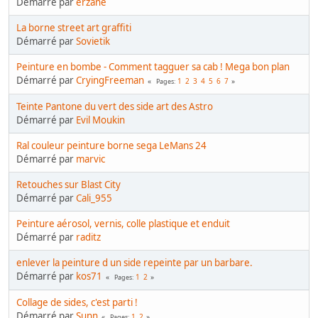
Démarré par
erzane
La borne street art graffiti
Démarré par
Sovietik
Peinture en bombe - Comment tagguer sa cab ! Mega bon plan
Démarré par
CryingFreeman
1
2
3
4
5
6
7
Pages
Teinte Pantone du vert des side art des Astro
Démarré par
Evil Moukin
Ral couleur peinture borne sega LeMans 24
Démarré par
marvic
Retouches sur Blast City
Démarré par
Cali_955
Peinture aérosol, vernis, colle plastique et enduit
Démarré par
raditz
enlever la peinture d un side repeinte par un barbare.
Démarré par
kos71
1
2
Pages
Collage de sides, c'est parti !
Démarré par
Sunn
1
2
Pages