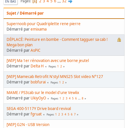
2
3
4
5
6
...
32
Pages
1
EN BAS
Sujet
/
Démarré par
Supernoob pour Quadriplette rene pierre
Démarré par
emixama
DÉPLACÉ: Peinture en bombe - Comment tagguer sa cab !
Mega bon plan
Démarré par
AsPiC
[WIP] Ma 1er rénovation avec une borne jeutel
Démarré par
Delta H
1
2
Pages
[WIP] Mamecab Retrofit N'styl MNS25 Slot video N°127
Démarré par
bobfurai
1
2
Pages
MAME / PS3cab sur le model d'une Vewlix
Démarré par
UkiyOyO
1
2
3
4
5
6
...
8
Pages
SEGA 400-5117Y Drive board revival
Démarré par
fgruat
1
2
3
4
5
6
7
Pages
[WIP] G2N - USB Version