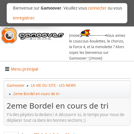
Bienvenue sur
Gamoover
. Veuillez vous
connecter
ou vous
enregistrer
.
[move]
Vous aimez
le couscous-boulettes, le chorizo,
la Force 4, et la mimolette ? Alors
soyez les bienvenus sur
Gamoover ! [/move]
Menu principal
Gamoover
LA VIE DU SITE - LES NEWS
►
2eme Bordel en cours de tri
►
2eme Bordel en cours de tri
Y'a des pépites la dedans ! A découvrir ici, le temps pour nous de
déplacer tout ca dans les bonnes sections ;)