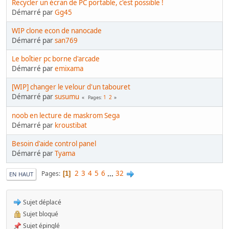
Recycler un écran de PC portable, c'est possible !
Démarré par
Gg45
WIP clone econ de nanocade
Démarré par
san769
Le boîtier pc borne d'arcade
Démarré par
emixama
[WIP] changer le velour d'un tabouret
Démarré par
susumu
1
2
Pages
noob en lecture de maskrom Sega
Démarré par
kroustibat
Besoin d'aide control panel
Démarré par
Tyama
2
3
4
5
6
...
32
Pages
1
EN HAUT
Sujet déplacé
Sujet bloqué
Sujet épinglé