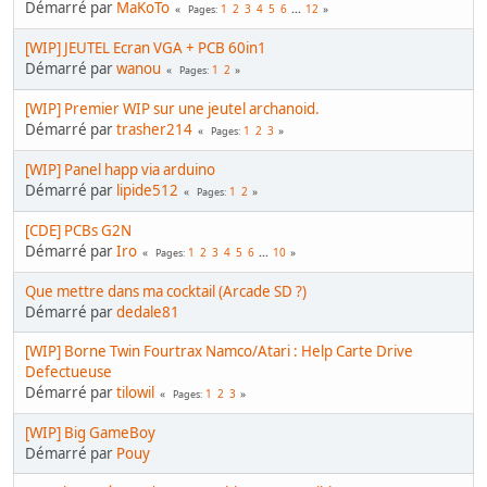
Démarré par
MaKoTo
1
2
3
4
5
6
...
12
Pages
[WIP] JEUTEL Ecran VGA + PCB 60in1
Démarré par
wanou
1
2
Pages
[WIP] Premier WIP sur une jeutel archanoid.
Démarré par
trasher214
1
2
3
Pages
[WIP] Panel happ via arduino
Démarré par
lipide512
1
2
Pages
[CDE] PCBs G2N
Démarré par
Iro
1
2
3
4
5
6
...
10
Pages
Que mettre dans ma cocktail (Arcade SD ?)
Démarré par
dedale81
[WIP] Borne Twin Fourtrax Namco/Atari : Help Carte Drive
Defectueuse
Démarré par
tilowil
1
2
3
Pages
[WIP] Big GameBoy
Démarré par
Pouy