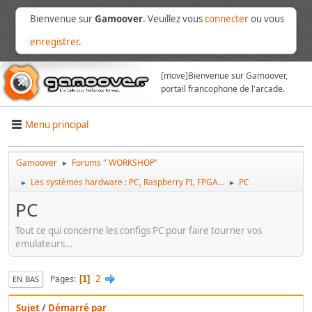
Bienvenue sur
Gamoover
. Veuillez vous
connecter
ou vous
enregistrer
.
[move]
Bienvenue sur Gamoover,
portail francophone de l'arcade.
Menu principal
Gamoover
Forums " WORKSHOP"
►
Les systèmes hardware : PC, Raspberry PI, FPGA...
PC
►
►
PC
Tout ce qui concerne les configs PC pour faire tourner vos
emulateurs...
2
Pages
1
EN BAS
Sujet
/
Démarré par