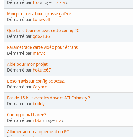
Démarré par
Iro
1
2
3
4
Pages
Mini pc et recalbox : grosse galère
Démarré par
Lonewolf
Que faire tourner avec cette config PC
Démarré par
gg62136
Parametrage carte vidéo pour écrans
Démarré par
marvic
Aide pour mon projet
Démarré par
hokuto67
Besoin avis sur config pc occaz.
Démarré par
Calybre
Pas de 15 KHz avec les drivers ATI Calamity ?
Démarré par
buddy
Config pc mal barée?
Démarré par
nbtx
1
2
Pages
Allumer automatiquement un PC