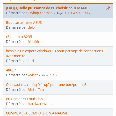
[FAQ] Quelle puissance de PC choisir pour MAME.
Démarré par
CryingFreeman
1
2
3
4
5
6
...
10
Pages
Boot carte mère ASUS
Démarré par
delo
c64 et msx 8235
Démarré par
filoufifi
besoin d'un expert Windows 10 pour partage de connection HS
avec mon tel
Démarré par
keri
486..?
Démarré par
wylcot
1
2
Pages
Que vaut ma config "récup" pour une box/pc emu?
Démarré par
MisterTen
PC Gamer et Emulation
Démarré par
HardwareNobb
COMPUMI - A COMPUTER IN A NAOMI