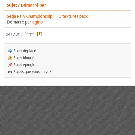
Sujet
/
Démarré par
Sega Rally Championship : HD textures pack
Démarré par
dgino
Pages
1
EN HAUT
Sujet déplacé
Sujet bloqué
Sujet épinglé
Sujets que vous suivez