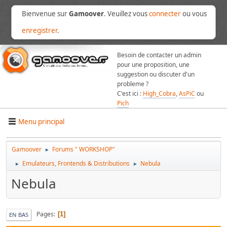
Bienvenue sur
Gamoover
. Veuillez vous
connecter
ou vous
enregistrer
.
Besoin de contacter un admin
pour une proposition, une
suggestion ou discuter d'un
probleme ?
C'est ici :
High_Cobra
,
AsPiC
ou
Pich
Menu principal
Gamoover
Forums " WORKSHOP"
►
Emulateurs, Frontends & Distributions
Nebula
►
►
Nebula
Pages
1
EN BAS