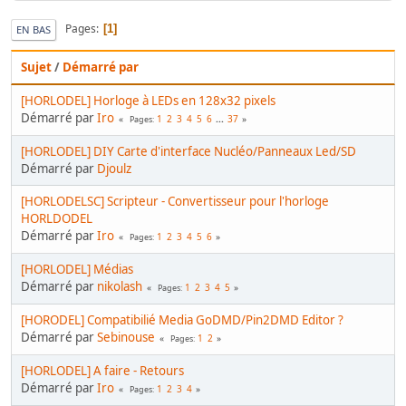
Pages
1
EN BAS
Sujet
/
Démarré par
[HORLODEL] Horloge à LEDs en 128x32 pixels
Démarré par
Iro
1
2
3
4
5
6
...
37
Pages
[HORLODEL] DIY Carte d'interface Nucléo/Panneaux Led/SD
Démarré par
Djoulz
[HORLODELSC] Scripteur - Convertisseur pour l'horloge
HORLDODEL
Démarré par
Iro
1
2
3
4
5
6
Pages
[HORLODEL] Médias
Démarré par
nikolash
1
2
3
4
5
Pages
[HORODEL] Compatibilié Media GoDMD/Pin2DMD Editor ?
Démarré par
Sebinouse
1
2
Pages
[HORLODEL] A faire - Retours
Démarré par
Iro
1
2
3
4
Pages