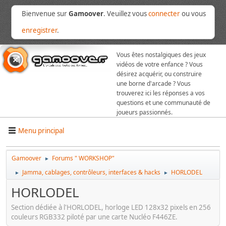
Bienvenue sur
Gamoover
. Veuillez vous
connecter
ou vous
enregistrer
.
Vous êtes nostalgiques des jeux
vidéos de votre enfance ? Vous
désirez acquérir, ou construire
une borne d'arcade ? Vous
trouverez ici les réponses a vos
questions et une communauté de
joueurs passionnés.
Menu principal
Gamoover
Forums " WORKSHOP"
►
Jamma, cablages, contrôleurs, interfaces & hacks
HORLODEL
►
►
HORLODEL
Section dédiée à l'HORLODEL, horloge LED 128x32 pixels en 256
couleurs RGB332 piloté par une carte Nucléo F446ZE.