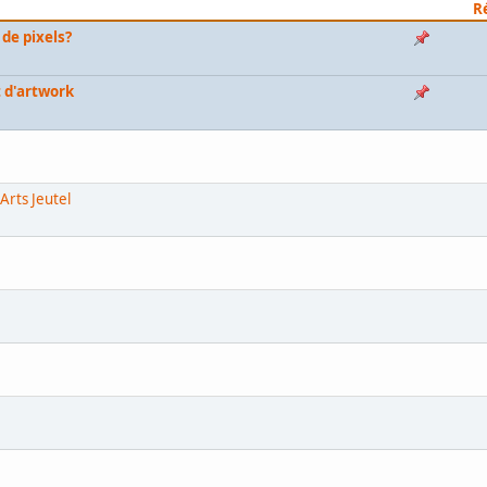
R
de pixels?
 d'artwork
Arts Jeutel