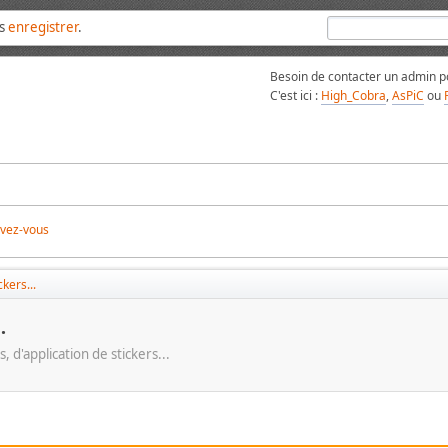
us
enregistrer
.
Besoin de contacter un admin po
C'est ici :
High_Cobra
,
AsPiC
ou
ivez-vous
kers...
.
, d'application de stickers...