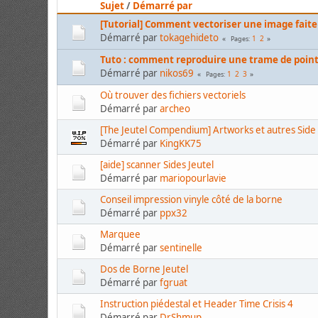
Sujet
/
Démarré par
[Tutorial] Comment vectoriser une image faite 
Démarré par
tokagehideto
1
2
Pages
Tuto : comment reproduire une trame de point
Démarré par
nikos69
1
2
3
Pages
Où trouver des fichiers vectoriels
Démarré par
archeo
[The Jeutel Compendium] Artworks et autres Side 
Démarré par
KingKK75
[aide] scanner Sides Jeutel
Démarré par
mariopourlavie
Conseil impression vinyle côté de la borne
Démarré par
ppx32
Marquee
Démarré par
sentinelle
Dos de Borne Jeutel
Démarré par
fgruat
Instruction piédestal et Header Time Crisis 4
Démarré par
DrShmup