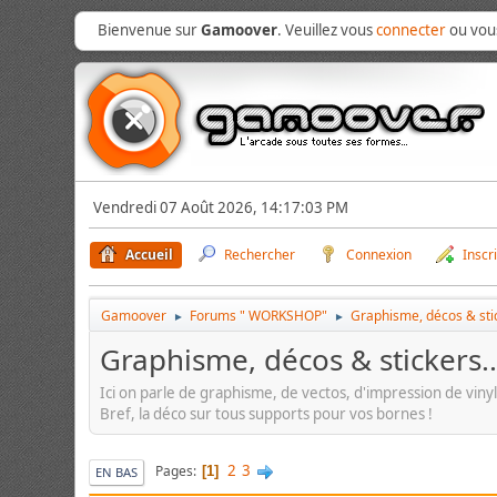
Bienvenue sur
Gamoover
. Veuillez vous
connecter
ou vo
Vendredi 07 Août 2026, 14:17:03 PM
Accueil
Rechercher
Connexion
Inscr
Gamoover
Forums " WORKSHOP"
Graphisme, décos & stic
►
►
Graphisme, décos & stickers..
Ici on parle de graphisme, de vectos, d'impression de vinyls
Bref, la déco sur tous supports pour vos bornes !
2
3
Pages
1
EN BAS