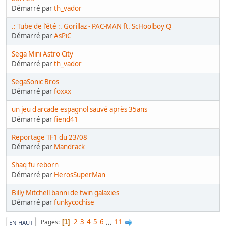
Démarré par
th_vador
.: Tube de l'été :. Gorillaz - PAC-MAN ft. ScHoolboy Q
Démarré par
AsPiC
Sega Mini Astro City
Démarré par
th_vador
SegaSonic Bros
Démarré par
foxxx
un jeu d'arcade espagnol sauvé après 35ans
Démarré par
fiend41
Reportage TF1 du 23/08
Démarré par
Mandrack
Shaq fu reborn
Démarré par
HerosSuperMan
Billy Mitchell banni de twin galaxies
Démarré par
funkycochise
2
3
4
5
6
...
11
Pages
1
EN HAUT