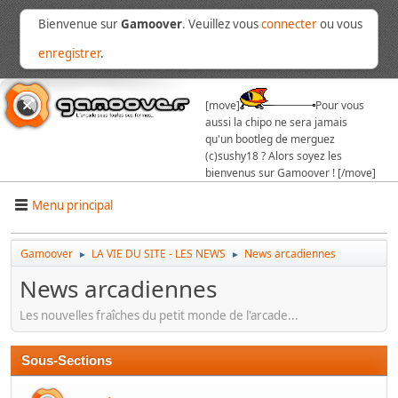
Bienvenue sur
Gamoover
. Veuillez vous
connecter
ou vous
enregistrer
.
[move]
Pour vous
aussi la chipo ne sera jamais
qu'un bootleg de merguez
(c)sushy18 ? Alors soyez les
bienvenus sur Gamoover ! [/move]
Menu principal
Gamoover
LA VIE DU SITE - LES NEWS
News arcadiennes
►
►
News arcadiennes
Les nouvelles fraîches du petit monde de l'arcade...
Sous-Sections