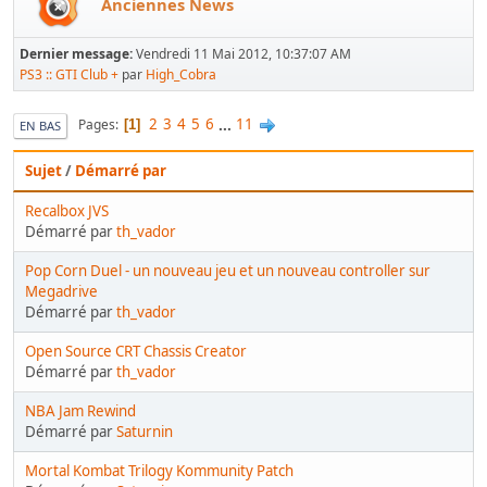
Anciennes News
Dernier message:
Vendredi 11 Mai 2012, 10:37:07 AM
PS3 :: GTI Club +
par
High_Cobra
2
3
4
5
6
...
11
Pages
1
EN BAS
Sujet
/
Démarré par
Recalbox JVS
Démarré par
th_vador
Pop Corn Duel - un nouveau jeu et un nouveau controller sur
Megadrive
Démarré par
th_vador
Open Source CRT Chassis Creator
Démarré par
th_vador
NBA Jam Rewind
Démarré par
Saturnin
Mortal Kombat Trilogy Kommunity Patch