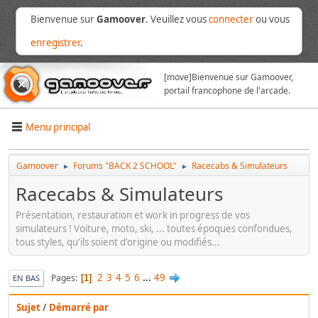
Bienvenue sur
Gamoover
. Veuillez vous
connecter
ou vous
enregistrer
.
[move]
Bienvenue sur Gamoover,
portail francophone de l'arcade.
Menu principal
Gamoover
Forums "BACK 2 SCHOOL"
Racecabs & Simulateurs
►
►
Racecabs & Simulateurs
Présentation, restauration et work in progress de vos
simulateurs ! Voiture, moto, ski, ... toutes époques confondues,
tous styles, qu'ils soient d'origine ou modifiés...
2
3
4
5
6
...
49
Pages
1
EN BAS
Sujet
/
Démarré par