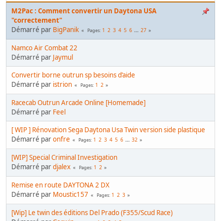
M2Pac : Comment convertir un Daytona USA
"correctement"
Démarré par
BigPanik
1
2
3
4
5
6
...
27
Pages
Namco Air Combat 22
Démarré par
Jaymul
Convertir borne outrun sp besoins d’aide
Démarré par
istrion
1
2
Pages
Racecab Outrun Arcade Online [Homemade]
Démarré par
Feel
[ WIP ] Rénovation Sega Daytona Usa Twin version side plastique
Démarré par
onfre
1
2
3
4
5
6
...
32
Pages
[WIP] Special Criminal Investigation
Démarré par
djalex
1
2
Pages
Remise en route DAYTONA 2 DX
Démarré par
Moustic157
1
2
3
Pages
[Wip] Le twin des éditions Del Prado (F355/Scud Race)