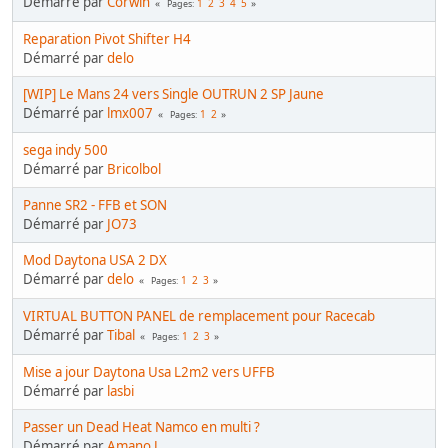
Démarré par
Corwin
1
2
3
4
5
Pages
Reparation Pivot Shifter H4
Démarré par
delo
[WIP] Le Mans 24 vers Single OUTRUN 2 SP Jaune
Démarré par
lmx007
1
2
Pages
sega indy 500
Démarré par
Bricolbol
Panne SR2 - FFB et SON
Démarré par
JO73
Mod Daytona USA 2 DX
Démarré par
delo
1
2
3
Pages
VIRTUAL BUTTON PANEL de remplacement pour Racecab
Démarré par
Tibal
1
2
3
Pages
Mise a jour Daytona Usa L2m2 vers UFFB
Démarré par
lasbi
Passer un Dead Heat Namco en multi ?
Démarré par
Amano J