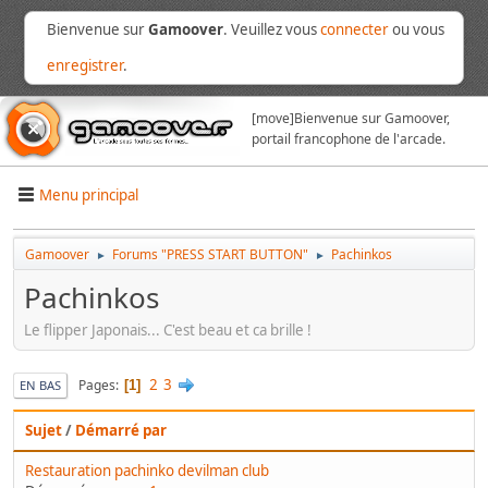
Bienvenue sur
Gamoover
. Veuillez vous
connecter
ou vous
enregistrer
.
[move]
Bienvenue sur Gamoover,
portail francophone de l'arcade.
Menu principal
Gamoover
Forums "PRESS START BUTTON"
Pachinkos
►
►
Pachinkos
Le flipper Japonais... C'est beau et ca brille !
2
3
Pages
1
EN BAS
Sujet
/
Démarré par
Restauration pachinko devilman club