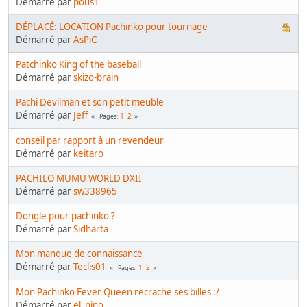
Démarré par
pous1
DÉPLACÉ: LOCATION Pachinko pour tournage
Démarré par
AsPiC
Patchinko King of the baseball
Démarré par
skizo-brain
Pachi Devilman et son petit meuble
Démarré par
Jeff
1
2
Pages
conseil par rapport à un revendeur
Démarré par
keitaro
PACHILO MUMU WORLD DXII
Démarré par
sw338965
Dongle pour pachinko ?
Démarré par
Sidharta
Mon manque de connaissance
Démarré par
Teclis01
1
2
Pages
Mon Pachinko Fever Queen recrache ses billes :/
Démarré par
el_nino