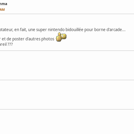
amma
4 AM
ptateur, en fait, une super nintendo bidouillée pour borne d'arcade...
oir et de poster d'autres photos
reil ???