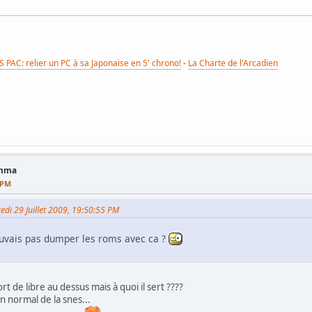
VS PAC: relier un PC à sa Japonaise en 5' chrono!
-
La Charte de l'Arcadien
amma
0 PM
redi 29 Juillet 2009, 19:50:55 PM
ouvais pas dumper les roms avec ca ?
rt de libre au dessus mais à quoi il sert ????
n normal de la snes...