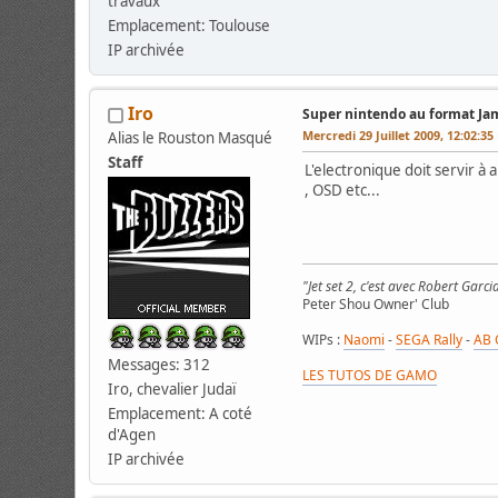
travaux
Emplacement: Toulouse
IP archivée
Iro
Super nintendo au format J
Mercredi 29 Juillet 2009, 12:02:3
Alias le Rouston Masqué
Staff
L'electronique doit servir à
, OSD etc...
"Jet set 2, c'est avec Robert Garci
Peter Shou Owner' Club
WIPs :
Naomi
-
SEGA Rally
-
AB 
Messages: 312
LES TUTOS DE GAMO
Iro, chevalier Judaï
Emplacement: A coté
d'Agen
IP archivée