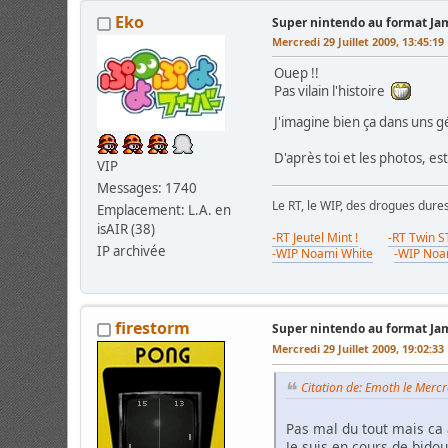
Eko
Super nintendo au format J
Mercredi 29 Juillet 2009, 13:45:1
Ouep !!
Pas vilain l'histoire
J'imagine bien ça dans uns 
D'après toi et les photos, es
VIP
Messages: 1740
Le RT, le WIP, des drogues dure
Emplacement: L.A. en
isAIR (38)
-RT Jeutel Mint !
-RT Twin 
IP archivée
-WIP Noami White
-WIP Noa
firestorm
Super nintendo au format J
Mercredi 29 Juillet 2009, 19:02:3
Citation de: Emoth le Mercr
Pas mal du tout mais ca 
Je suis en cours de bido