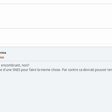
amma
7 AM
air encombrant, non?
age d'une SNES pour faire la meme chose. Par contre ca devrait pouvoir te