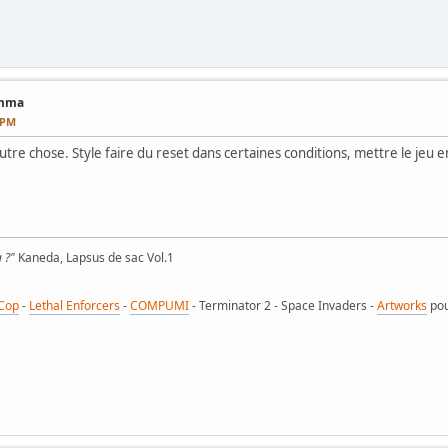
amma
5 PM
 autre chose. Style faire du reset dans certaines conditions, mettre le jeu
a ?"
Kaneda, Lapsus de sac Vol.1
Cop
-
Lethal Enforcers
-
COMPUMI
- Terminator 2 - Space Invaders -
Artworks
po