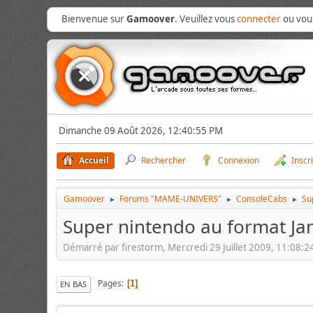
Bienvenue sur
Gamoover
. Veuillez vous
connecter
ou vo
Dimanche 09 Août 2026, 12:40:55 PM
Accueil
Rechercher
Connexion
Inscr
Gamoover
Forums "MAME-UNIVERS"
ConsoleCabs
Su
►
►
►
Super nintendo au format J
Démarré par firestorm, Mercredi 29 Juillet 2009, 11:08:
Pages
1
EN BAS