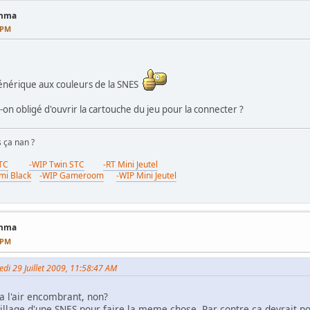
amma
9 PM
générique aux couleurs de la SNES
t-on obligé d'ouvrir la cartouche du jeu pour la connecter ?
s ça nan ?
STC
-WIP Twin STC
-RT Mini Jeutel
mi Black
-WIP Gameroom
-WIP Mini Jeutel
amma
3 PM
edi 29 Juillet 2009, 11:58:47 AM
a l'air encombrant, non?
uillage d'une SNES pour faire la meme chose. Par contre ca devrait po