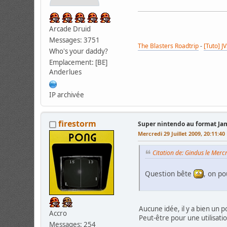
Arcade Druid
Messages: 3751
The Blasters Roadtrip
-
[Tuto] J
Who's your daddy?
Emplacement: [BE]
Anderlues
IP archivée
firestorm
Super nintendo au format J
Mercredi 29 Juillet 2009, 20:11:4
Citation de: Gindus le Merc
Question bête
, on p
Aucune idée, il y a bien un po
Accro
Peut-être pour une utilisatio
Messages: 254