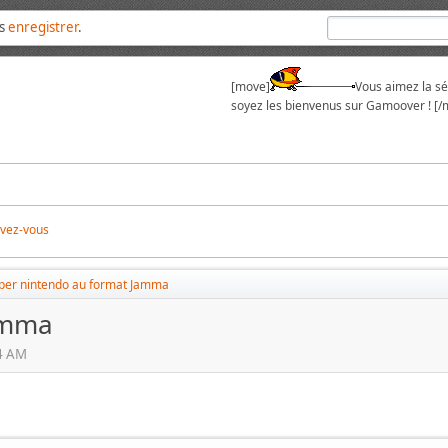
us
enregistrer
.
[move]
Vous aimez la sér
soyez les bienvenus sur Gamoover ! [/
ivez-vous
per nintendo au format Jamma
amma
24 AM