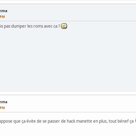
amma
5 PM
ais pas dumper les roms avec ca ?
amma
0 PM
 suppose que ça évite de se passer de hack manette en plus, tout bénef ça