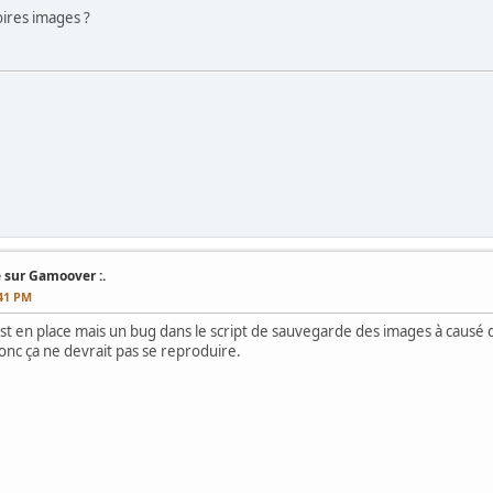
ires images ?
 sur Gamoover :.
:41 PM
t en place mais un bug dans le script de sauvegarde des images à causé q
donc ça ne devrait pas se reproduire.