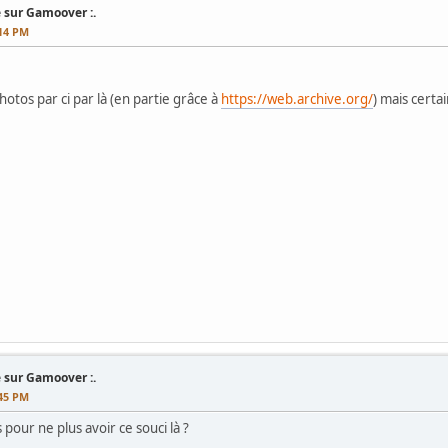
 sur Gamoover :.
:14 PM
otos par ci par là (en partie grâce à
https://web.archive.org/
) mais certa
 sur Gamoover :.
:45 PM
 pour ne plus avoir ce souci là ?