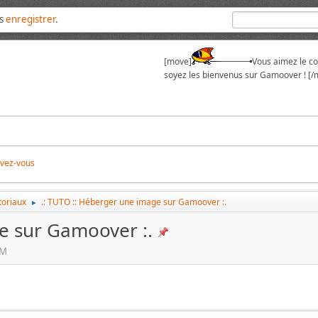
us
enregistrer
.
[move]
Vous aimez le cou
soyez les bienvenus sur Gamoover ! [/
ivez-vous
toriaux
.: TUTO :: Héberger une image sur Gamoover :.
►
e sur Gamoover :.
PM