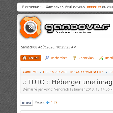
Bienvenue sur
Gamoover
. Veuillez vous
connecter
ou vo
Samedi 08 Août 2026, 10:25:23 AM
Accueil
Rechercher
Connexion
Inscr
Gamoover
Forums "ARCADE - PAR OU COMMENCER ?"
Tu
►
►
.: TUTO :: Héberger une imag
Démarré par AsPiC, Vendredi 18 Janvier 2013, 13:14:56 
1
Pages
2
EN BAS