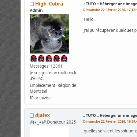
High_Cobra
.: TUTO :: Héberger une image
Dimanche 22 Février 2026, 17:12
Admin
Hello,
J'ai pu récupérer quelques ph
Messages: 12861
Je suis juste un multi-nick
d'AsPiC...
Emplacement: Région de
Montréal
IP archivée
djalex
.: TUTO :: Héberger une image
Dimanche 22 Février 2026, 19:59
✌(◕‿◕)✌ Donateur 2025
quelles seraient les solutions