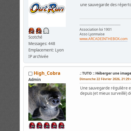
une sauvegarde des réperto
-----------------------------------
Association loi 1901
Asso Lyonnaise
Scotché
www.ARCADEINTHEBOX.com
Messages: 448
Emplacement: Lyon
IP archivée
High_Cobra
.: TUTO :: Héberger une image
Dimanche 22 Février 2026, 21:29
Admin
Une sauvegarde régulière es
depuis (et mieux surveillé) 