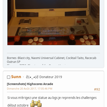
Bornes :Blast city, Naomi Universal Cabinet, Cocktail Taito, Racecab
Outrun SP
Flippers : TFTC, Phantom of the Opera, Hurricane
Sunn
✌(◕‿◕)✌ Donateur 2019
[Screenshots] Highscores Arcade
Dimanche 20 Août 2017, 17:05:46 PM
#92
Si vous m'érigez une statue au bgs je reprends les challenges
début octobre