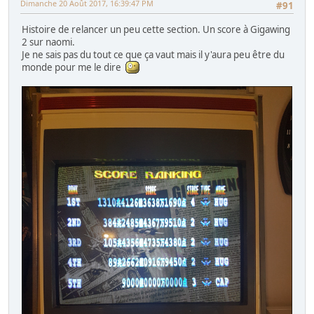
Dimanche 20 Août 2017, 16:39:47 PM
Mini Jeutel
#91
Space Attack.
Histoire de relancer un peu cette section. Un score à Gigawing
Flipper :
2 sur naomi.
Sega/ South Park
Je ne sais pas du tout ce que ça vaut mais il y'aura peu être du
monde pour me le dire