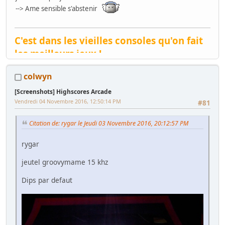
--> Ame sensible s'abstenir
C'est dans les vieilles consoles qu'on fait
les meilleurs jeux !
Toaplan, Cave, Psikyo, Compile --> C'est la vie !
colwyn
[Screenshots] Highscores Arcade
Vendredi 04 Novembre 2016, 12:50:14 PM
#81
Citation de: rygar le Jeudi 03 Novembre 2016, 20:12:57 PM
rygar
jeutel groovymame 15 khz
Dips par defaut