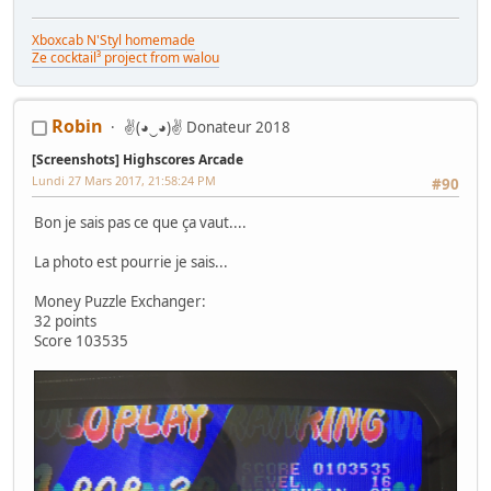
Xboxcab N'Styl homemade
Ze cocktail³ project from walou
© Divus Production
Robin
✌(◕‿◕)✌ Donateur 2018
[Screenshots] Highscores Arcade
Lundi 27 Mars 2017, 21:58:24 PM
#90
Bon je sais pas ce que ça vaut....
La photo est pourrie je sais...
Money Puzzle Exchanger:
32 points
Score 103535