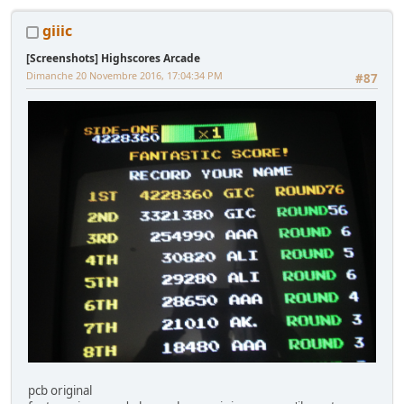
giiic
[Screenshots] Highscores Arcade
Dimanche 20 Novembre 2016, 17:04:34 PM
#87
pcb original