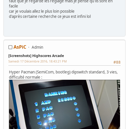
faut que je regarde les reglage mais je pense qu'ils sont en
facile
car je voulais allez le plus loin possible
d'après certaine recherche ce jeux est infini lol
AsPiC
Admin
[Screenshots] Highscores Arcade
Samedi 17 Décembre 2016, 18:43:21 PM
#88
Hyper Pacman (SemiCom, bootleg) dipswitch standard, 3 vies,
difficulté normale :