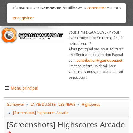
Bienvenue sur
Gamoover
. Veuillez vous
connecter
ou vous
enregistrer
.
Vous aimez GAMOOVER ? Vous
avez trouvé la perle rare grâce à
notre forum ?
Alors pourquoi pas nous soutenir
en effectuant un petit don Paypal
sur :
contribution@gamoover.net
C'est peut être un détail pour
vous, mais nous, ça nous aiderait
beaucoup !
Menu principal
Gamoover
LA VIE DU SITE - LES NEWS
Highscores
►
►
[Screenshots] Highscores Arcade
►
[Screenshots] Highscores Arcade