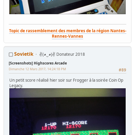
Topic de rassemblement des membres de la région Nantes-
Rennes-Vannes
_-* GAMOOVER:: CHARTE & REGLEMENT... tout ce qu'il faut savoir ! *-
_
+++
_-* Combien et Ou ? (c)Little_Rabbit *-_
Sovietik
✌(◕‿◕)✌ Donateur 2018
Recherche tout élément de Jeutel Galaktron
- "AsPiC c'est : no WIP
[Screenshots] Highscores Arcade
but just RIP" - kos71 2014©
Dimanche 12 Mars 2017, 14:24:18 PM
#89
Un petit score réalisé hier soir sur Frogger à la soirée Coin Op
Legacy.