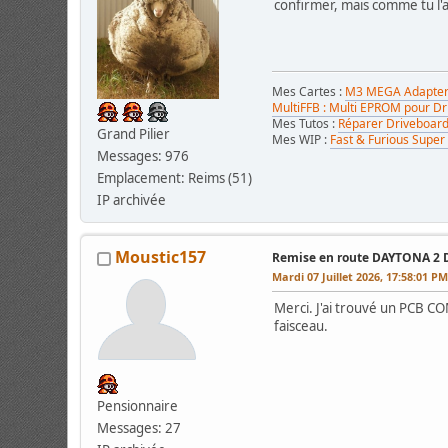
confirmer, mais comme tu l'as
Mes Cartes :
M3 MEGA Adapter 
MultiFFB : Multi EPROM pour D
Mes Tutos :
Réparer Driveboar
Grand Pilier
Mes WIP :
Fast & Furious Super
Messages: 976
Emplacement: Reims (51)
IP archivée
Moustic157
Remise en route DAYTONA 2 
Mardi 07 Juillet 2026, 17:58:01 P
Merci. J'ai trouvé un PCB COM
faisceau.
Pensionnaire
Messages: 27