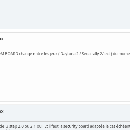
DX
M
a ROM BOARD change entre les jeux ( Daytona 2 / Sega rally 2/ ect ) du mom
DX
M
 3 step 2.0 ou 2.1 oui. Et il faut la security board adaptée le cas échéan