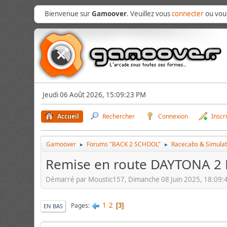
Bienvenue sur
Gamoover
. Veuillez vous
connecter
ou vo
Jeudi 06 Août 2026, 15:09:23 PM
Accueil
Rechercher
Connexion
Inscr
Gamoover
Forums "BACK 2 SCHOOL"
Racecabs & Simula
►
►
Remise en route DAYTONA 2
Démarré par Moustic157, Dimanche 08 Juin 2025, 18:09:
1
2
Pages
3
EN BAS