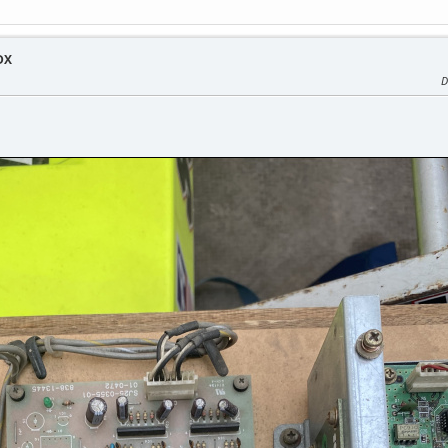
DX
M
D