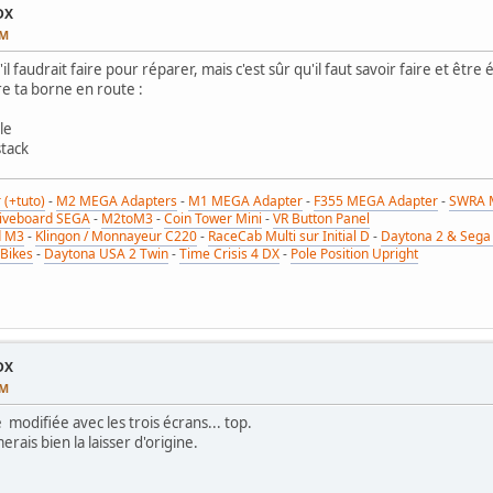
DX
PM
l faudrait faire pour réparer, mais c'est sûr qu'il faut savoir faire et être 
e ta borne en route :
le
stack
(+tuto)
-
M2 MEGA Adapters
-
M1 MEGA Adapter
-
F355 MEGA Adapter
-
SWRA 
riveboard SEGA
-
M2toM3
-
Coin Tower Mini
-
VR Button Panel
d M3
-
Klingon / Monnayeur C220
-
RaceCab Multi sur Initial D
-
Daytona 2 & Sega 
 Bikes
-
Daytona USA 2 Twin
-
Time Crisis 4 DX
-
Pole Position Upright
DX
PM
é modifiée avec les trois écrans... top.
merais bien la laisser d'origine.