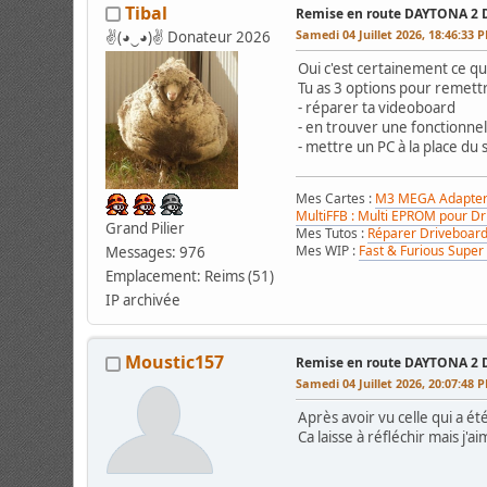
Tibal
Remise en route DAYTONA 2 
Samedi 04 Juillet 2026, 18:46:33 
✌(◕‿◕)✌ Donateur 2026
Oui c'est certainement ce qu'i
Tu as 3 options pour remettr
- réparer ta videoboard
- en trouver une fonctionnel
- mettre un PC à la place du 
Mes Cartes :
M3 MEGA Adapter 
MultiFFB : Multi EPROM pour D
Grand Pilier
Mes Tutos :
Réparer Driveboar
Mes WIP :
Fast & Furious Super
Messages: 976
Emplacement: Reims (51)
IP archivée
Moustic157
Remise en route DAYTONA 2 
Samedi 04 Juillet 2026, 20:07:48 
Après avoir vu celle qui a ét
Ca laisse à réfléchir mais j'ai