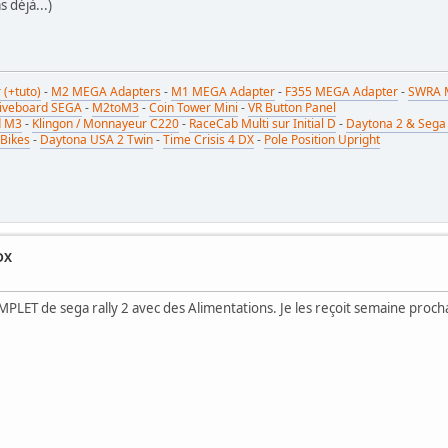
 déjà...)
(+tuto)
-
M2 MEGA Adapters
-
M1 MEGA Adapter
-
F355 MEGA Adapter
-
SWRA 
riveboard SEGA
-
M2toM3
-
Coin Tower Mini
-
VR Button Panel
d M3
-
Klingon / Monnayeur C220
-
RaceCab Multi sur Initial D
-
Daytona 2 & Sega 
 Bikes
-
Daytona USA 2 Twin
-
Time Crisis 4 DX
-
Pole Position Upright
DX
M
PLET de sega rally 2 avec des Alimentations. Je les reçoit semaine prochai