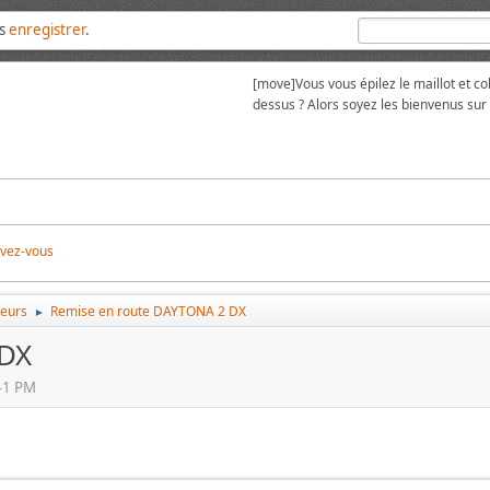
us
enregistrer
.
[move]
Vous vous épilez le maillot et 
dessus ? Alors soyez les bienvenus su
ivez-vous
teurs
Remise en route DAYTONA 2 DX
►
 DX
41 PM