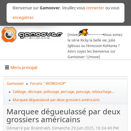
Bienvenue sur
Gamoover
. Veuillez vous
connecter
ou vous
enregistrer
.
[move]
Vous aimez
la série Ricky la belle vie, Julio
Iglésias ou l'émission Kohlanta ?
Alors soyez les bienvenus sur
Gamoover ! [/move]
Menu principal
Gamoover
Forums " WORKSHOP"
►
Sablage, découpe, polissage, percage, poncage, rebouchage...
►
Marquee dégueulassé par deux grossiers américains
►
Marquee dégueulassé par deux
grossiers américains
Démarré par Braintrash, Dimanche 29 Juin 2025, 16:34:49 PM