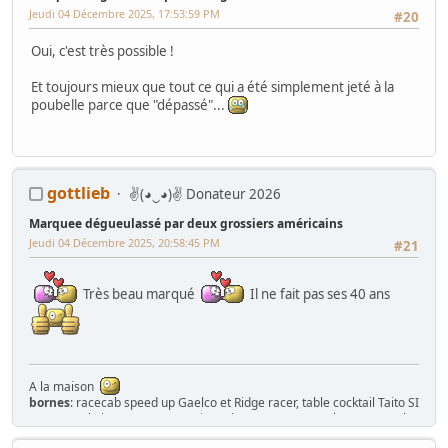
Jeudi 04 Décembre 2025, 17:53:59 PM
#20
Oui, c'est très possible !
Et toujours mieux que tout ce qui a été simplement jeté à la
poubelle parce que "dépassé"...
gottlieb
✌(◕‿◕)✌ Donateur 2026
Marquee dégueulassé par deux grossiers américains
Jeudi 04 Décembre 2025, 20:58:45 PM
#21
Très beau marqué
Il ne fait pas ses 40 ans
A la maison
bornes
: racecab speed up Gaelco et Ridge racer, table cocktail Taito SI
part II ,cockpit Sega
Space tactics
, 1 borne Karateco, 3 bornes Jeutel,
tactile megatouch , Naomi 1, Naomi 2, title fight sega, Time crisis 2 et