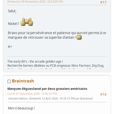
Dimanche 30 Novembre 2025, 18:23:00 PM
#17
Salut,
Nickel !
Bravo pour ta persévérance et patience qui auront permis à ce
marquee de retrouver sa superbe d'antan !
A+
The early 80's : the arcade golden age !
Recherche bornes dédiées ou PCB originaux: Miss Pacman, Dig Dug,
Galaga, Mappy, Asteroids, Battlezone, Missile Command, Tempest,
Star Wars, Donkey Kong (+ Jr), Mario Bros, Moon Patrol, Defender,
Joust, Frogger, Gyruss, Pooyan, Space Tactics, Zaxxon, etc. Flip :
Braintrash
Gottlieb des années 80 (Spirit, Amazon Hunt, ...), Baby Pac Man.
Divers : Ice Cold Beer =>
Trois fois rien quoi !
Marquee dégueulassé par deux grossiers américains
Ma
séance sur le divan
: c'est grave Docteur ?
Lundi 01 Décembre 2025, 14:50:42 PM
#18
Ma
gaming room
, ma
storage room
Dernière édition
: Dimanche 12 Avril 2026, 18:16:15 PM par Braintrash
Merci beaucoup !