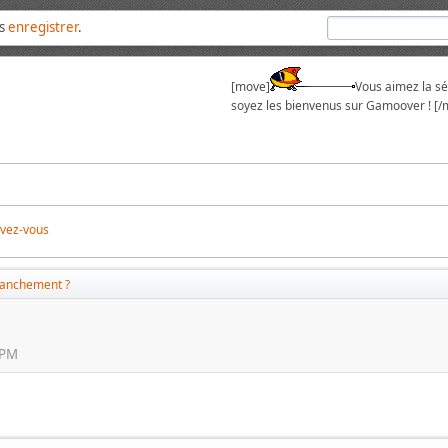
us
enregistrer
.
[move]
Vous aimez la sér
soyez les bienvenus sur Gamoover ! [/
ivez-vous
ranchement ?
 PM