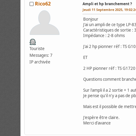
Rico62
Ampli et hp branchement ?
Jeudi 11 Septembre 2025, 19:02:
Bonjour
J'ai un ampli de ce type LP
Caractéristiques de sortie :
Impédance : 2-8 ohms
J'ai 2 hp pionner réf : TS G1
Touriste
Messages: 7
ET
IP archivée
2 HP pionner réf : TS G1720
Questions comment brancher l'
Sur l'ampli il a 2 sortie + 1 au
Je pense qu'il n'y a pas de p
Mais est il possible de mettr
J'espère être claire.
Merci d'avance