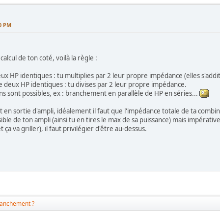
20 PM
calcul de ton coté, voilà la règle :
 HP identiques : tu multiplies par 2 leur propre impédance (elles s'addi
 deux HP identiques : tu divises par 2 leur propre impédance.
s sont possibles, ex : branchement en parallèle de HP en séries...
en sortie d'ampli, idéalement il faut que l'impédance totale de ta combin
ble de ton ampli (ainsi tu en tires le max de sa puissance) mais impérat
a va griller), il faut privilégier d'être au-dessus.
ranchement ?