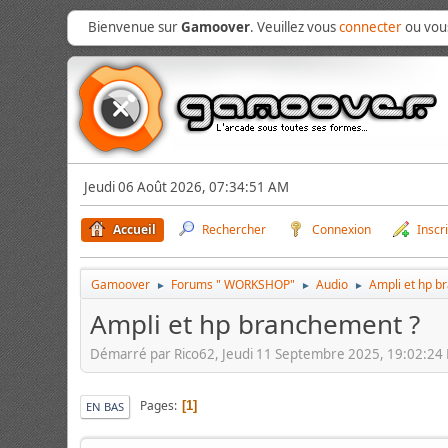
Bienvenue sur
Gamoover
. Veuillez vous
connecter
ou vo
Jeudi 06 Août 2026, 07:34:51 AM
Accueil
Rechercher
Connexion
Inscr
Gamoover
Forums " WORKSHOP"
Audio
Ampli et hp b
►
►
►
Ampli et hp branchement ?
Démarré par Rico62, Jeudi 11 Septembre 2025, 19:02:24
Pages
1
EN BAS