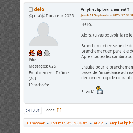
delo
Ampli et hp branchement ?
Jeudi 11 Septembre 2025, 22:09:
✌(◕‿◕)✌ Donateur 2025
Hello,
Alors, tu vas pouvoir faire le 
Branchement en série de deux
Branchement en parallèle de
Après toutes les combinaison
Pilier
Messages: 625
Ensuite pour le branchement 
basse de l'impédance admissi
Emplacement: Drôme
demander trop de courant et ç
(26)
IP archivée
Et voilà
Pages
1
EN HAUT
Gamoover
Forums " WORKSHOP"
Audio
Ampli et hp b
►
►
►