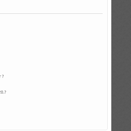
r ?
20.?