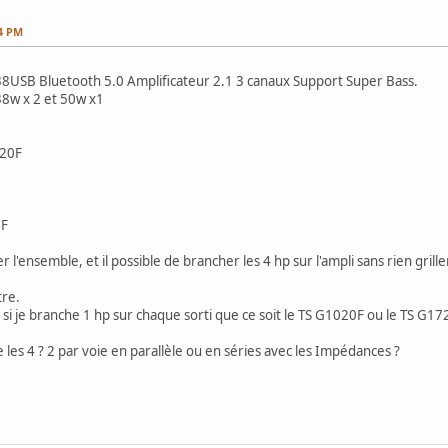
24 PM
-838USB Bluetooth 5.0 Amplificateur 2.1 3 canaux Support Super Bass.
 38w x 2 et 50w x1
020F
 F
ensemble, et il possible de brancher les 4 hp sur l'ampli sans rien grille
tre.
b si je branche 1 hp sur chaque sorti que ce soit le TS G1020F ou le TS G17
e les 4 ? 2 par voie en parallèle ou en séries avec les Impédances ?