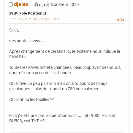
djalex
✌(◕‿◕)✌ Donateur 2025
[WIP] Pole Position II
Lundi 06 Juillet 2026, 07:47:13 AM
#34
Salut,
des petites news....
Après changement de certains IC, le systeme nous indique la
RAM 8 hs..
Toutes les RAMs ont été changées, beaucoup avait des soucis,
donc décision prise de les changer...
On arrive un peu plus loin mais on a toujours des bugs
graphiques... plus de reboot du Z80 normalement...
On continu les fouilles ^^
Edit: j'ai été pris par la operation worlf.... mtc 9000 HS, soit
BU508, soit THT HS