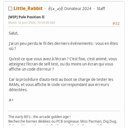
Little_Rabbit
✌(◕‿◕)✌ Donateur 2024
Staff
[WIP] Pole Position II
Mardi 16 Juin 2026, 10:54:09 AM
#32
Salut,
J'ai un peu perdu le fil des derniers événements : vous en êtes
où ?
Qu'est-ce que vous avez à l'écran ? C'est fixe, c'est animé, vous
atteignez l'écran de self test, ou du moins un écran qui vous
affiche un code d'erreur ?
Car la procédure d'auto-test au boot se charge de tester les
RAMs, et vous affiche le code correspondant aux erreurs
détectées.
A+
The early 80's : the arcade golden age !
Recherche bornes dédiées ou PCB originaux: Miss Pacman, Dig Dug,
Galaga, Mappy, Asteroids, Battlezone, Missile Command, Tempest,