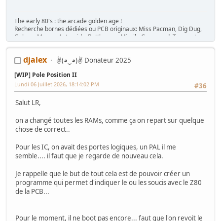
The early 80's : the arcade golden age !
Recherche bornes dédiées ou PCB originaux: Miss Pacman, Dig Dug,
Galaga, Mappy, Asteroids, Battlezone, Missile Command, Tempest,
Star Wars, Donkey Kong (+ Jr), Mario Bros, Moon Patrol, Defender,
Joust, Frogger, Gyruss, Pooyan, Space Tactics, Zaxxon, etc. Flip :
djalex
✌(◕‿◕)✌ Donateur 2025
Gottlieb des années 80 (Spirit, Amazon Hunt, ...), Baby Pac Man.
Divers : Ice Cold Beer =>
Trois fois rien quoi !
[WIP] Pole Position II
Ma
séance sur le divan
: c'est grave Docteur ?
Lundi 06 Juillet 2026, 18:14:02 PM
#36
Ma
gaming room
, ma
storage room
Salut LR,
on a changé toutes les RAMs, comme ça on repart sur quelque
chose de correct..
Pour les IC, on avait des portes logiques, un PAL il me
semble.... il faut que je regarde de nouveau cela.
Je rappelle que le but de tout cela est de pouvoir créer un
programme qui permet d'indiquer le ou les soucis avec le Z80
de la PCB...
Pour le moment, il ne boot pas encore... faut que l'on revoit le