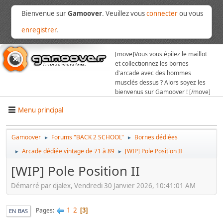
Bienvenue sur
Gamoover
. Veuillez vous
connecter
ou vous
enregistrer
.
[move]
Vous vous épilez le maillot
et collectionnez les bornes
d'arcade avec des hommes
musclés dessus ? Alors soyez les
bienvenus sur Gamoover ! [/move]
Menu principal
Gamoover
Forums "BACK 2 SCHOOL"
Bornes dédiées
►
►
Arcade dédiée vintage de 71 à 89
[WIP] Pole Position II
►
►
[WIP] Pole Position II
Démarré par djalex, Vendredi 30 Janvier 2026, 10:41:01 AM
1
2
Pages
3
EN BAS