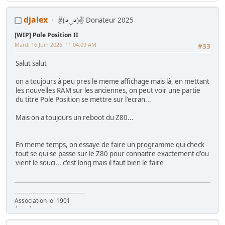
Star Wars, Donkey Kong (+ Jr), Mario Bros, Moon Patrol, Defender,
Joust, Frogger, Gyruss, Pooyan, Space Tactics, Zaxxon, etc. Flip :
djalex
✌(◕‿◕)✌ Donateur 2025
Gottlieb des années 80 (Spirit, Amazon Hunt, ...), Baby Pac Man.
Divers : Ice Cold Beer =>
Trois fois rien quoi !
[WIP] Pole Position II
Ma
séance sur le divan
: c'est grave Docteur ?
Mardi 16 Juin 2026, 11:04:09 AM
#33
Ma
gaming room
, ma
storage room
Salut salut
on a toujours à peu pres le meme affichage mais là, en mettant
les nouvelles RAM sur les anciennes, on peut voir une partie
du titre Pole Position se mettre sur l'ecran...
Mais on a toujours un reboot du Z80...
En meme temps, on essaye de faire un programme qui check
tout se qui se passe sur le Z80 pour connaitre exactement d'ou
vient le souci... c'est long mais il faut bien le faire
-----------------------------------
Association loi 1901
Asso Lyonnaise
www.ARCADEINTHEBOX.com