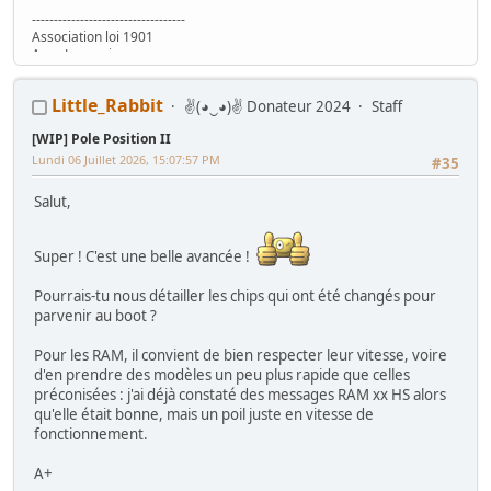
-----------------------------------
Association loi 1901
Asso Lyonnaise
www.ARCADEINTHEBOX.com
Little_Rabbit
✌(◕‿◕)✌ Donateur 2024
Staff
[WIP] Pole Position II
Lundi 06 Juillet 2026, 15:07:57 PM
#35
Salut,
Super ! C'est une belle avancée !
Pourrais-tu nous détailler les chips qui ont été changés pour
parvenir au boot ?
Pour les RAM, il convient de bien respecter leur vitesse, voire
d'en prendre des modèles un peu plus rapide que celles
préconisées : j'ai déjà constaté des messages RAM xx HS alors
qu'elle était bonne, mais un poil juste en vitesse de
fonctionnement.
A+