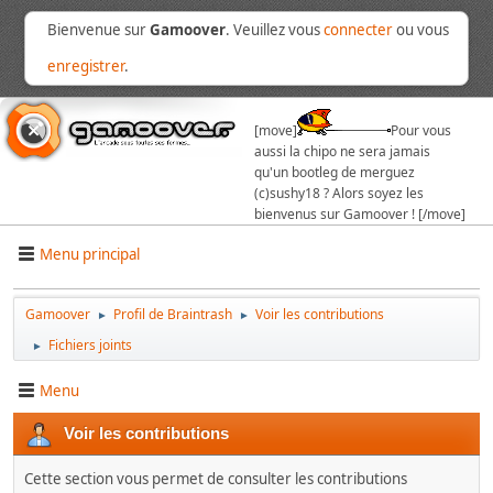
Bienvenue sur
Gamoover
. Veuillez vous
connecter
ou vous
enregistrer
.
[move]
Pour vous
aussi la chipo ne sera jamais
qu'un bootleg de merguez
(c)sushy18 ? Alors soyez les
bienvenus sur Gamoover ! [/move]
Menu principal
Gamoover
Profil de Braintrash
Voir les contributions
►
►
Fichiers joints
►
Menu
Voir les contributions
Cette section vous permet de consulter les contributions