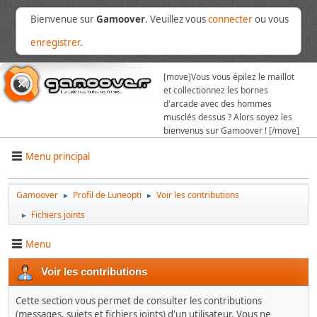
Bienvenue sur
Gamoover
. Veuillez vous
connecter
ou vous
enregistrer
.
[move]
Vous vous épilez le maillot
et collectionnez les bornes
d'arcade avec des hommes
musclés dessus ? Alors soyez les
bienvenus sur Gamoover ! [/move]
Menu principal
Gamoover
Profil de Luneopti
Voir les contributions
►
►
Fichiers joints
►
Menu
Voir les contributions
Cette section vous permet de consulter les contributions
(messages, sujets et fichiers joints) d'un utilisateur. Vous ne