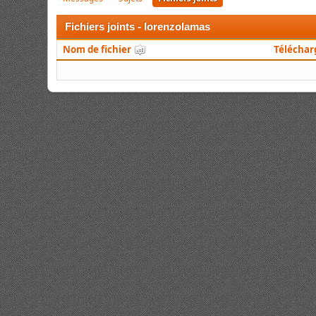
Fichiers joints - lorenzolamas
Nom de fichier
Télécha