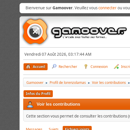
Bienvenue sur
Gamoover
. Veuillez vous
connecter
ou vo
Vendredi 07 Août 2026, 03:17:44 AM
Accueil
Rechercher
Connexion
Inscr
Gamoover
Profil de lorenzolamas
Voir les contributions
►
►
Infos du Profil
Voir les contributions
Cette section vous permet de consulter les contributions (m
Messages
Sujets
Fichiers joints