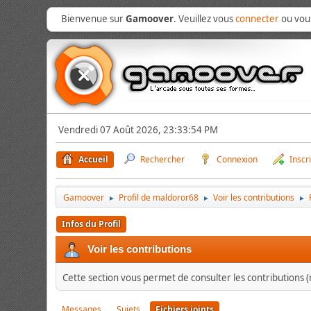
Bienvenue sur
Gamoover
. Veuillez vous
connecter
ou vo
Vendredi 07 Août 2026, 23:33:54 PM
Accueil
Rechercher
Connexion
Inscr
Gamoover
Profil de maldoror68
Voir les contributions
►
►
►
Infos du Profil
Voir les contributions
Cette section vous permet de consulter les contributions (m
Messages
Sujets
Fichiers joints