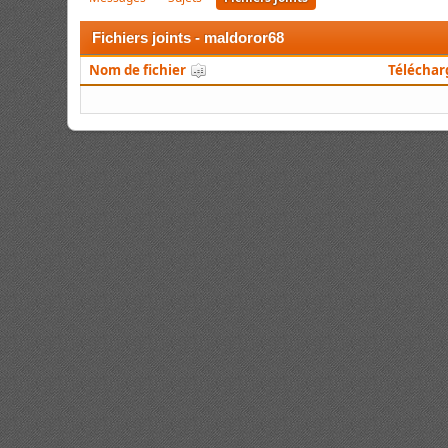
Fichiers joints - maldoror68
Nom de fichier
Télécha