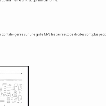
reste quand même un truc qui me chiffonne.
rizontale (genre sur une grille MVS les carreaux de droites sont plus pet