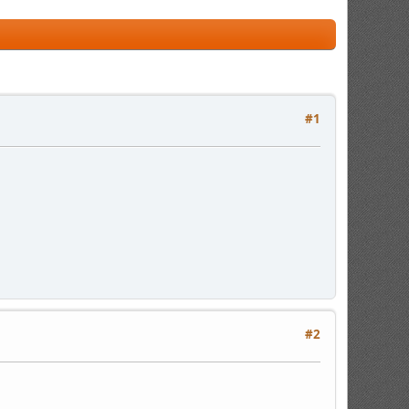
#1
#2