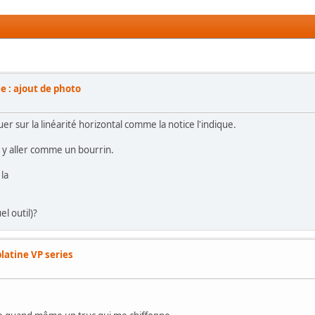
e : ajout de photo
uer sur la linéarité horizontal comme la notice l'indique.
as y aller comme un bourrin.
 la
l outil)?
latine VP series