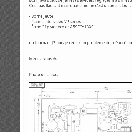
Bon, j'avais dit que j'arrêtais avec les réglages mais il 
C'est pas flagrant mais quand même c'est un peu relou...
- Borne Jeutel
- Platine intervideo VP series
- Écran 21p videocolor A59ECY13X01
en tournant J3 puis-je régler un problème de linéarité ho
Merci à vous 🙏
Photo de la doc: