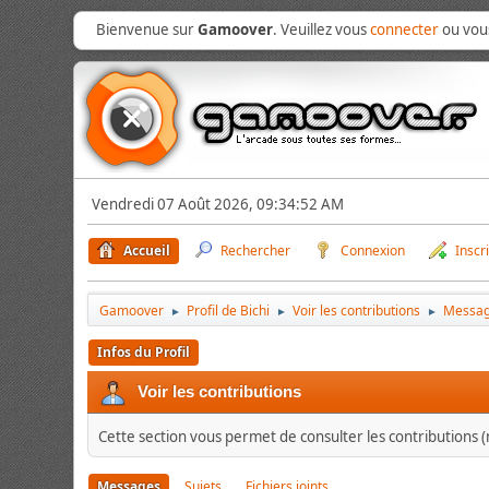
Bienvenue sur
Gamoover
. Veuillez vous
connecter
ou vo
Vendredi 07 Août 2026, 09:34:52 AM
Accueil
Rechercher
Connexion
Inscr
Gamoover
Profil de Bichi
Voir les contributions
Messa
►
►
►
Infos du Profil
Voir les contributions
Cette section vous permet de consulter les contributions (m
Messages
Sujets
Fichiers joints