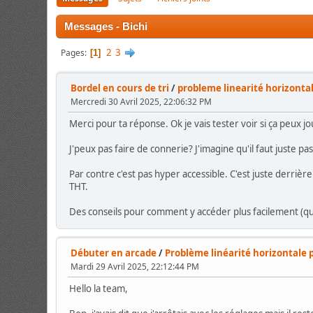
Messages - Bichi
2
3
Pages
1
Bordel en cours de tri
/
probleme linearité horizontal
Mercredi 30 Avril 2025, 22:06:32 PM
Merci pour ta réponse. Ok je vais tester voir si ça peux jo
J'peux pas faire de connerie? J'imagine qu'il faut juste p
Par contre c'est pas hyper accessible. C'est juste derrière
THT.
Des conseils pour comment y accéder plus facilement (que
Débuter en arcade
/
Problème linéarité horizontale p
Mardi 29 Avril 2025, 22:12:44 PM
Hello la team,