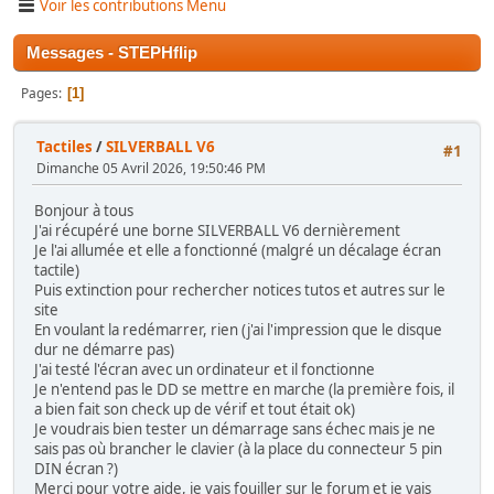
Voir les contributions Menu
Messages - STEPHflip
Pages
1
Tactiles
/
SILVERBALL V6
#1
Dimanche 05 Avril 2026, 19:50:46 PM
Bonjour à tous
J'ai récupéré une borne SILVERBALL V6 dernièrement
Je l'ai allumée et elle a fonctionné (malgré un décalage écran
tactile)
Puis extinction pour rechercher notices tutos et autres sur le
site
En voulant la redémarrer, rien (j'ai l'impression que le disque
dur ne démarre pas)
J'ai testé l'écran avec un ordinateur et il fonctionne
Je n'entend pas le DD se mettre en marche (la première fois, il
a bien fait son check up de vérif et tout était ok)
Je voudrais bien tester un démarrage sans échec mais je ne
sais pas où brancher le clavier (à la place du connecteur 5 pin
DIN écran ?)
Merci pour votre aide, je vais fouiller sur le forum et je vais