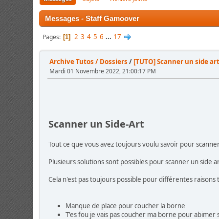
Messages - Staff Gamoover
2
3
4
5
6
...
17
Pages
1
Archive Tutos / Dossiers
/
[TUTO] Scanner un side ar
Mardi 01 Novembre 2022, 21:00:17 PM
Scanner un Side-Art
Tout ce que vous avez toujours voulu savoir pour scanner
Plusieurs solutions sont possibles pour scanner un side art
Cela n'est pas toujours possible pour différentes raisons t
Manque de place pour coucher la borne
T'es fou je vais pas coucher ma borne pour abimer 