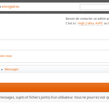
us
enregistrer
.
Besoin de contacter un admin po
C'est ici :
High_Cobra
,
AsPiC
ou
ivez-vous
Messages
►
essages, sujets et fichiers joints) d'un utilisateur. Vous ne pourrez voir 