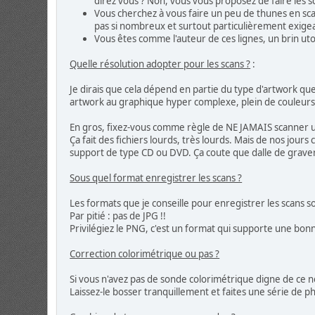
direz vous ? Non, vous vous proposez de faire les sc
Vous cherchez à vous faire un peu de thunes en scan
pas si nombreux et surtout particulièrement exigean
Vous êtes comme l'auteur de ces lignes, un brin uto
Quelle résolution adopter pour les scans ?
:
Je dirais que cela dépend en partie du type d'artwork qu
artwork au graphique hyper complexe, plein de couleurs 
En gros, fixez-vous comme règle de NE JAMAIS scanner 
Ça fait des fichiers lourds, très lourds. Mais de nos jour
support de type CD ou DVD. Ça coute que dalle de graver 
Sous quel format enregistrer les scans ?
Les formats que je conseille pour enregistrer les scans 
Par pitié : pas de JPG !!
Privilégiez le PNG, c'est un format qui supporte une bo
Correction colorimétrique ou pas ?
Si vous n'avez pas de sonde colorimétrique digne de ce no
Laissez-le bosser tranquillement et faites une série de 