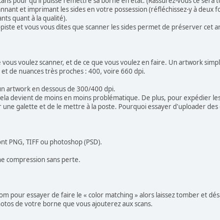
ans pour qu'il puisse remettre sa borne en état. (Rassurez-vous ce sera to
nant et imprimant les sides en votre possession (réfléchissez-y à deux foi
ts quant à la qualité).
piste et vous vous dites que scanner les sides permet de préserver cet ar
e vous voulez scanner, et de ce que vous voulez en faire. Un artwork sim
et de nuances très proches : 400, voire 660 dpi.
un artwork en dessous de 300/400 dpi.
s cela devient de moins en moins problématique. De plus, pour expédier les f
une galette et de le mettre à la poste. Pourquoi essayer d'uploader des gi
sont PNG, TIFF ou photoshop (PSD).
nne compression sans perte.
m pour essayer de faire le « color matching » alors laissez tomber et dés
photos de votre borne que vous ajouterez aux scans.