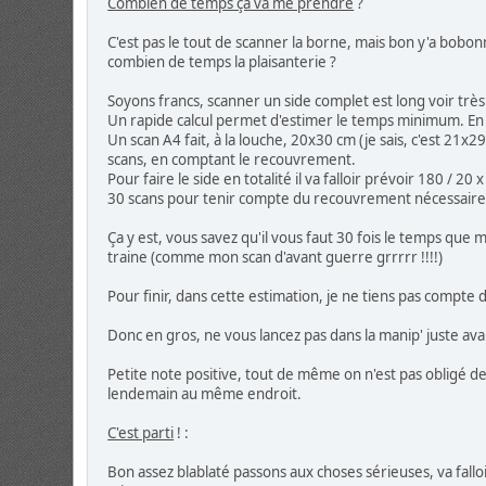
Combien de temps ça va me prendre
?
C'est pas le tout de scanner la borne, mais bon y'a bobon
combien de temps la plaisanterie ?
Soyons francs, scanner un side complet est long voir trè
Un rapide calcul permet d'estimer le temps minimum. En
Un scan A4 fait, à la louche, 20x30 cm (je sais, c'est 21x2
scans, en comptant le recouvrement.
Pour faire le side en totalité il va falloir prévoir 180 /
30 scans pour tenir compte du recouvrement nécessaire
Ça y est, vous savez qu'il vous faut 30 fois le temps que 
traine (comme mon scan d'avant guerre grrrrr !!!!)
Pour finir, dans cette estimation, je ne tiens pas compte
Donc en gros, ne vous lancez pas dans la manip' juste av
Petite note positive, tout de même on n'est pas obligé de
lendemain au même endroit.
C'est parti
! :
Bon assez blablaté passons aux choses sérieuses, va fall