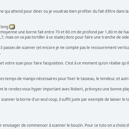
ne qui attend pour diner ou je voudrais bien profiter du fait d'être dans 
s long
 moyenne une borne fait entre 70 et 80 cm de profond par 1,80 m de ha
9,7, mais on va pas tortiller à ce stade) donc pour faire une tranche de side
 20 x 3 passes de scanner (et encore je ne compte pas le recouvrement vertic
.
met votre scan pour faire l'acquisition. C'est à ce moment qu'on réalise qu
 des temps de manips nécessaires pour fixer le tasseau, le tendeur, et autr
ant le rendez-vous hyper important avec Robert, prévoyez une bonne plage
 scanner la borne d'un seul coup, il suffit juste par exemple de laisser 
oir envisager de commencer à scanner le bouzin. Pour ce tuto on a choisi 