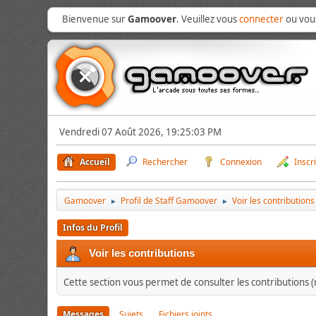
Bienvenue sur
Gamoover
. Veuillez vous
connecter
ou vo
Vendredi 07 Août 2026, 19:25:03 PM
Accueil
Rechercher
Connexion
Inscr
Gamoover
Profil de Staff Gamoover
Voir les contributions
►
►
Infos du Profil
Voir les contributions
Cette section vous permet de consulter les contributions (m
Messages
Sujets
Fichiers joints