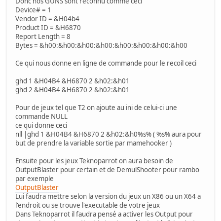
Donc nos GUNS sont reconnu comme ceci
Device# = 1
Vendor ID = &H04b4
Product ID = &H6870
Report Length = 8
Bytes = &h00:&h00:&h00:&h00:&h00:&h00:&h00:&h00
Ce qui nous donne en ligne de commande pour le recoil ceci
ghd 1 &H04B4 &H6870 2 &h02:&h01
ghd 2 &H04B4 &H6870 2 &h02:&h01
Pour de jeux tel que T2 on ajoute au ini de celui-ci une
commande NULL
ce qui donne ceci
nll |ghd 1 &H04B4 &H6870 2 &h02:&h0%s% ( %s% aura pour
but de prendre la variable sortie par mamehooker )
Ensuite pour les jeux Teknoparrot on aura besoin de
OutputBlaster pour certain et de DemulShooter pour rambo
par exemple
OutputBlaster
Lui faudra mettre selon la version du jeux un X86 ou un X64 a
l'endroit ou se trouve l'executable de votre jeux
Dans Teknoparrot il faudra pensé a activer les Output pour