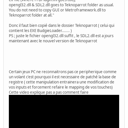
opengl32.dll & SDL2.dll goes to Teknoparrot folder as usual.
You do not need to copy GUI or Metroframework.dll to
Teknoparrot folder at all."
Donc il faut bien copié dans le dossier Teknoparrot ( celui qui
contient les EXE BudgieLoader....... )
PS ; juste le fichier opengl32.dll suffit , le SDL2.dll est a jours
maintenant avec le nouvel version de Teknoparrot
Certain jeux PC ne reconnaitrons pas ce peripherique comme
un volant c'est pourquoi il est necessaire de patché la base de
registre ( cette manipulation entrainera une modification de
vos inputs et forcement refaire le mapping de vos touches)
Cette video explique pas a pas comment faire