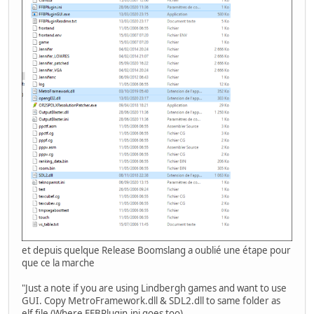
et depuis quelque Release Boomslang a oublié une étape pour
que ce la marche
"Just a note if you are using Lindbergh games and want to use
GUI. Copy MetroFramework.dll & SDL2.dll to same folder as
elf file (Where FFBPlugin.ini goes too),