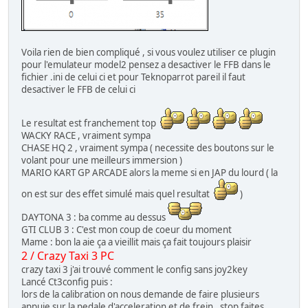
Voila rien de bien compliqué , si vous voulez utiliser ce plugin
pour l'emulateur model2 pensez a desactiver le FFB dans le
fichier .ini de celui ci et pour Teknoparrot pareil il faut
desactiver le FFB de celui ci
Le resultat est franchement top
WACKY RACE , vraiment sympa
CHASE HQ 2 , vraiment sympa ( necessite des boutons sur le
volant pour une meilleurs immersion )
MARIO KART GP ARCADE alors la meme si en JAP du lourd ( la
on est sur des effet simulé mais quel resultat
)
DAYTONA 3 : ba comme au dessus
GTI CLUB 3 : C'est mon coup de coeur du moment
Mame : bon la aie ça a vieillit mais ça fait toujours plaisir
2 / Crazy Taxi 3 PC
crazy taxi 3 j'ai trouvé comment le config sans joy2key
Lancé Ct3config puis :
lors de la calibration on nous demande de faire plusieurs
appuie sur la pedale d'acceleration et de frein , stop faites