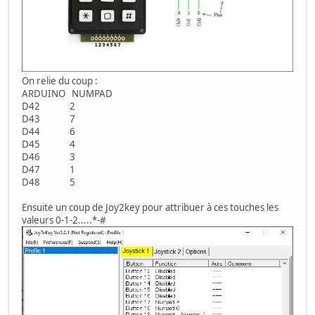
On relie du coup :
ARDUINO NUMPAD
D42 2
D43 7
D44 6
D45 4
D46 3
D47 1
D48 5
Ensuite un coup de Joy2key pour attribuer à ces touches les
valeurs 0-1-2.....*-#