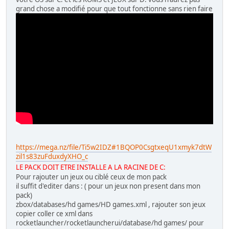
grand chose a modifié pour que tout fonctionne sans rien faire
https://mega.nz/file/Ti5w2IDZ#1BQOP0CsgtxeqU1xmyk7dtW
zil1s83zuFduxdyXHO_c
LE PACK DOIT ETRE INSTALLE A LA RACINE DE C:
Pour rajouter un jeux ou ciblé ceux de mon pack
il suffit d'editer dans : ( pour un jeux non present dans mon
pack)
zbox/databases/hd games/HD games.xml , rajouter son jeux
copier coller ce xml dans
rocketlauncher/rocketlauncherui/database/hd games/ pour