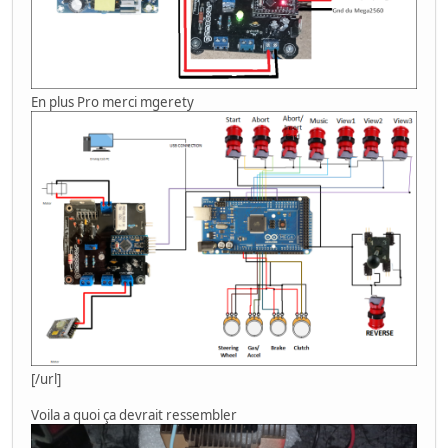
En plus Pro merci mgerety
[/url]
Voila a quoi ça devrait ressembler