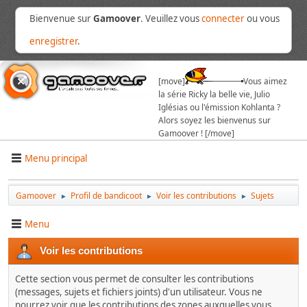
Bienvenue sur
Gamoover
. Veuillez vous
connecter
ou vous
enregistrer
.
[move]
Vous aimez
la série Ricky la belle vie, Julio
Iglésias ou l'émission Kohlanta ?
Alors soyez les bienvenus sur
Gamoover ! [/move]
Menu principal
Gamoover
Profil de bandicoot
Voir les contributions
Sujets
►
►
►
Menu
Voir les contributions
Cette section vous permet de consulter les contributions
(messages, sujets et fichiers joints) d'un utilisateur. Vous ne
pourrez voir que les contributions des zones auxquelles vous