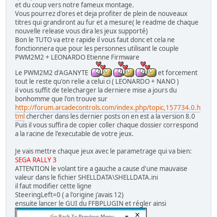
et du coup vers notre fameux montage.
Vous pourrez d'ores et deja profiter de plein de nouveaux
titres qui grandiront au fur et a mesure( le readme de chaque
nouvelle release vous dira les jeux supporté)
Bon le TUTO va etre rapide il vous faut donc et cela ne
fonctionnera que pour les personnes utilisant le couple
PWM2M2 + LEONARDO Etienne Firmware
Le PWM2M2 d'AGANYTE
et forcement
tout le reste qu'on relie a celui ci ( LEONARDO + NANO )
il vous suffit de telecharger la derniere mise a jours du
bonhomme que l'on trouve sur
http://forum.arcadecontrols.com/index.php/topic,157734.0.h
tml
chercher dans les dernier posts on en est a la version 8.0
Puis il vous suffira de copier coller chaque dossier correspond
a la racine de l'executable de votre jeux.
Je vais mettre chaque jeux avec le parametrage qui va bien:
SEGA RALLY 3
ATTENTION le volant tire a gauche a cause d'une mauvaise
valeur dans le fichier SHELLDATA\SHELLDATA.ini
il faut modifier cette ligne
SteeringLeft=0 ( a l'origine j'avais 12)
ensuite lancer le GUI du FFBPLUGIN et régler ainsi