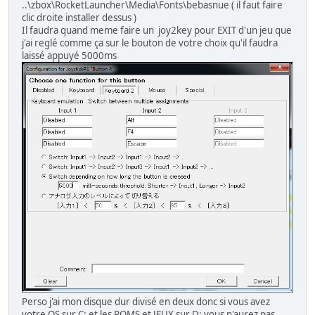
..\zbox\RocketLauncher\Media\Fonts\bebasnue ( il faut faire
clic droite installer dessus )
Il faudra quand meme faire un joy2key pour EXIT d'un jeu que
j'ai reglé comme ça sur le bouton de votre choix qu'il faudra
laissé appuyé 5000ms
Perso j'ai mon disque dur divisé en deux donc si vous avez
votre OS sur C: et les ROMS et JEUX sur D: vous n'aurez pas