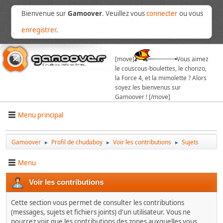
Bienvenue sur
Gamoover
. Veuillez vous
connecter
ou vous
enregistrer
.
[move]
Vous aimez
le couscous-boulettes, le chorizo,
la Force 4, et la mimolette ? Alors
soyez les bienvenus sur
Gamoover ! [/move]
Menu principal
Gamoover
Profil de chudaboy
Voir les contributions
Sujets
►
►
►
Menu
Voir les contributions
Cette section vous permet de consulter les contributions
(messages, sujets et fichiers joints) d'un utilisateur. Vous ne
pourrez voir que les contributions des zones auxquelles vous