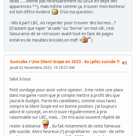
dead......Même pas nécessairement du SEGA en dépit des
apparences ^^), mais même comme ça, trouver mon bonheur
est loin d'être évident
D'où ma question :
- Mis à part LBC, où regarder pour trouver des bornes...?
(D'autant que taper "arcade" ou "borne" en mot clé, c'est
l'assurance de se retrouver avant tout en face de pages
entières de meubles bricolés en mdf
)
Guncabs
/
Une Silent Scope en 2023 : du (pile) suicide ?!
#2
Jeudi 02 Novembre 2023, 10:18:27 AM
Salut à tous
Petit sondage pour avoir votre opinion : il me reste une place
dans ma game room que je compte mettre à profit dès que
j'aurai le budget. Parmi les candidates, comme vous l'avez
compris la Silent Scope est en bonne position. J'ai toujours
adoré le concept, on en trouve régulièrement à prix
raisonnable sur LBC, mais... On m'a aussi souvent répété de
rester à distance
, du fait notamment de cette fameuse
pile-suicide. Alors heureux (?) propriétaires - ou non - de cette