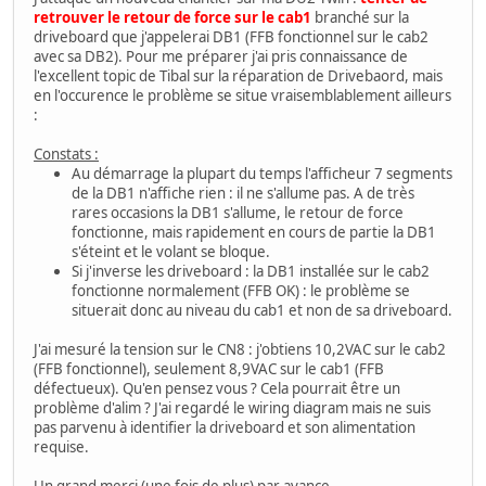
retrouver le retour de force sur le cab1
branché sur la
driveboard que j'appelerai DB1 (FFB fonctionnel sur le cab2
avec sa DB2). Pour me préparer j'ai pris connaissance de
l'excellent topic de Tibal sur la réparation de Drivebaord, mais
en l'occurence le problème se situe vraisemblablement ailleurs
:
Constats :
Au démarrage la plupart du temps l'afficheur 7 segments
de la DB1 n'affiche rien : il ne s'allume pas. A de très
rares occasions la DB1 s'allume, le retour de force
fonctionne, mais rapidement en cours de partie la DB1
s'éteint et le volant se bloque.
Si j'inverse les driveboard : la DB1 installée sur le cab2
fonctionne normalement (FFB OK) : le problème se
situerait donc au niveau du cab1 et non de sa driveboard.
J'ai mesuré la tension sur le CN8 : j'obtiens 10,2VAC sur le cab2
(FFB fonctionnel), seulement 8,9VAC sur le cab1 (FFB
défectueux). Qu'en pensez vous ? Cela pourrait être un
problème d'alim ? J'ai regardé le wiring diagram mais ne suis
pas parvenu à identifier la driveboard et son alimentation
requise.