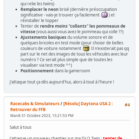
qui relie les twins)
Remplacer le neon
brisé (dernière préoccupation
significative - vais-je trouver ça facilement
) et
réinstaller le topper
Tenter de
rendre moins "collants" les pommeaux de
vitesse
(vous aussi vous avez le pommeau qui colle ??)
Ajustements basiques
du volume sonore et de
quelques bricoles en test mode (pour choisir de belles
couleurs de voiture notamment
Il n'existerait pas qq
part sur le net des images de tous les véhicules avec leur
numéro ? Ce serait plus simple que de toutes les
visualiser via test mode ^^)
Positionnement
dans la gameroom
J'attaque tout ça dès aujourd'hui, alors à tout à l'heure !
Racecabs & Simulateurs
/
[Résolu] Daytona USA 2 :
#4
Retrouver du FFB
Mardi 31 Octobre 2023, 15:21:53 PM
Salut à tous
J'attaque un nouveau chantier sur ma DU2 Twin :
tenter de