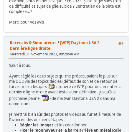
machine, vous en pensez quoi ? En 2023, ça se règle sans trop
de difficulté ce sujet de pile-suicide ? L'entretien de la bête est
complexe...?
Merci pour vos avis
Racecabs & Simulateurs
/
[WIP] Daytona USA 2 -
#3
Dernière ligne droite
Mercredi 01 Novembre 2023, 09:29:40 AM
Salut à tous,
Ayant réglé les deux sujets qui me préoccupaient le plus sur
ma DU2 via des topics dédiés (défaut de son et de retour de
force ; merci les gars
), j'ouvre ce WIP pour documenter la
dernière ligne droite avant installation définitive - jusqu'à la
prochaine panne
- de ma twin Daytona USA 2 dans ma
gameroom.
Je mettrai bien sûr des photos et vidéos au fur et à mesure de
l'avancée des derniers étapes :
Régler les images
et les coordonner
Fixer le monnayeur et la barre arrière en métal
(celle