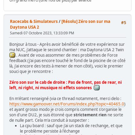
Un grand merci (une fois de plus) par avance
Racecabs & Simulateurs
/
[Résolu] Zéro son sur ma
#5
Daytona USA 2
Samedi 07 Octobre 2023, 13:33:09 PM
Bonjour à tous - Après avoir bénéficié de votre expérience sur
ma NUC, j'attaque le second chantier : ma Daytona USA 2 Twin
. Avant de vous assommer de mes problèmes de Force
feedback (j'ai pas encore touché le fond de la piscine de ce côté
là, j'ai encore des tests à mener de mon côté), voici le premier
souci que je rencontre :
Zéro son sur le cab de droite : Pas de front, pas de rear, ni
left, ni right, ni musique ni effets sonores
En m'étant renseigné (via ce thread notamment, merci delo :
https://www.gamoover.net/Forums/index.php?topic=40465.0
)
et ayant grosso modo je crois compris comment s'organise le
son d'une DU2, je suis étonné que
strictement rien
ne sorte
de nulle part. Cela m'a conduit à suspecter :
La cpu board : sauf que j'ai un stack de rechange, et que
le problème persiste à l'échange