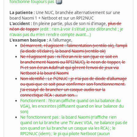
fonctionne toujours pas
La patiente :
Une NUC, branchée alternativement sur une
board Naomi 1 + Netboot et sur un RPI2NUC
L'accident :
En pleine partie, plus de son ni d'image,
plus de
néon de topper
(edit : rien à voir il s'était juste débranché ; je
n'avais pas du m'en rendre compte avant...)
L'examen basique :
A l'allumage,
Démarrent, réagissent : l'alimentation (ventilo ok), l'ampli
(la diode s'éclaire), la board Naomi (ventilo ok)
Ne réagissent pas : ni l'écran ni le son (que ce soit en
branchement Naomi ou RPI2NUC), le neon de topper, le
Pi et son écran Adafruit qui gèrent l'envoi de jeux via
Netboot à la board Naomi
Non identifié : Le Pi2NUC : je n'ai pas de diode d'allumage
ou quoi que ce soit pour confirmer son fonctionnement.
J'ai essayé de brancher un casque audio sur la
connectique RCA : aucun son...
Fonctionnent : l'écran (affiche quand on lui balance du
VGA), les enceintes (diffusent quand on leur balance du
son)
Ne fonctionnent pas : la board Naomi (n'affiche rien
quand on lui branche une TV avec VGA, ne balance pas de
son quand on lui branche un casque via les RCA) ; le
RPI2NUC (idem) ; le pi qui pilote Netboot (aucun