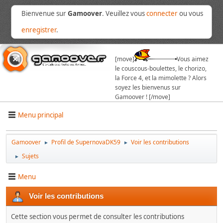
Bienvenue sur
Gamoover
. Veuillez vous
connecter
ou vous
enregistrer
.
[move]
Vous aimez
le couscous-boulettes, le chorizo,
la Force 4, et la mimolette ? Alors
soyez les bienvenus sur
Gamoover ! [/move]
Menu principal
Gamoover
Profil de SupernovaDK59
Voir les contributions
►
►
Sujets
►
Menu
Voir les contributions
Cette section vous permet de consulter les contributions