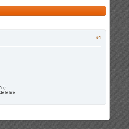
#1
n ?)
e le lire