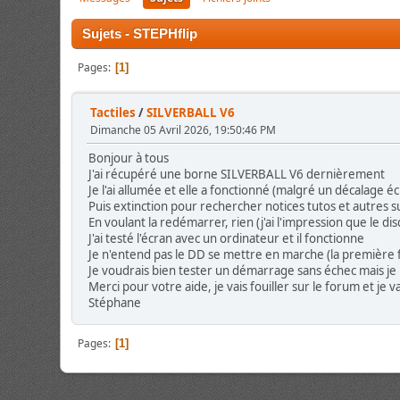
Sujets - STEPHflip
Pages
1
Tactiles
/
SILVERBALL V6
Dimanche 05 Avril 2026, 19:50:46 PM
Bonjour à tous
J'ai récupéré une borne SILVERBALL V6 dernièrement
Je l'ai allumée et elle a fonctionné (malgré un décalage éc
Puis extinction pour rechercher notices tutos et autres su
En voulant la redémarrer, rien (j'ai l'impression que le 
J'ai testé l'écran avec un ordinateur et il fonctionne
Je n'entend pas le DD se mettre en marche (la première fois
Je voudrais bien tester un démarrage sans échec mais je n
Merci pour votre aide, je vais fouiller sur le forum et j
Stéphane
Pages
1