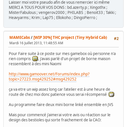
Mustache Boy
Laisser moi votre pseudo afin de vous remercier ici même
Raiden Fighters Jet
MERCI A TOUS POUR VOS DONS : bd.azerty.p ; Xingothx ;
Raiden Fighters 2
MisterFabulous ; vengerov2000 ; PHILABS ; Benoit33 ; Takki ;
Viper Phase 1
Heavyarms ; Krim ; Lap75 ; Ellokoho ; DingoPierro ;
Raiden Fighters
Raiden
SETA (8):
MAMECabs
/
[WIP 30%] THC project (Tiny Hybrid Cab)
#2
Mardi 16 Juillet 2013, 11:48:55 AM
Caliber 50
Thunder & Lightning
Pour Faire suite à ce poste sur mes gamebox où personne n'a
DownTown
rien compris
, j'avais parlé d'un projet de borne maison
Arbalester
ressemblent à des mini Naomi
Meta Fox
Twin Eagle II - The Rescue Mission
http://www.gamoover.net/Forums/index.php?
Twin Eagle - Revenge Joe's Brother
topic=27223.msg429252#msg429252
Thundercade
ça va etre un wip assez long car l'atelier est à une heure de
SNK (13):
route de chez moi donc patience vous serai récompensé
Chopper I
Au programme faire deux mini borne linké ensemble en JVS
ASO - Armored Scrum Object
The Next Space
Mais pour commencé j'aimerai votre avis ou réaction sur le
Bermuda Triangle
design des bestioles qui sorte fraichement de la CAO:
Ikari Warriors