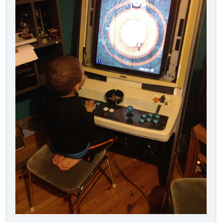
Rompers
Dangerous Seed
Cosmo Gang the Video
Fighter & Attacker
Ms. Pac-Man
Galaxian
Blazer
Mappy
Xevious
Galaga '88
Pac-Mania
Pac-Man
Valkyrie No Densetsu
Blast Off
Nebulas Ray
NINTENDO (6):
Space Fever High Splitter
Donkey Kong
Space Fever
Space Firebird
Donkey Kong Junior
Donkey Kong 3