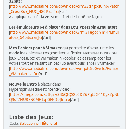
32bits
:
[
http://www.mediafire.com/download/crm33d7ipxz0lh6/Patch
_CrossBox_NUC_480P.rar]ici
[/url]
A appliquer après la version 1.1 et de la même façon
Les émulateurs 64 à placer dans D:\Hyperspin\Emulators
:
[
http://www.mediafire.com/download/3rr131egoci9n14/Emul
ators_64bits.rar]ici
[/url]
Mes fichiers pour VMmaker
qui permette d’avoir juste les
modelines nécessaires (contient le fichier MameMain.txt (liste
jeux CrossBox) et VMmaker.ini) copier les et ramplacer les
votres tout en faisant un backup avant puis lancer VMmaker:
[
http://www.mediafire.com/download/wniijxtc5o0wrfo/Fichier
_VMmaker.rar]ici
[/url]
Nouvelle Intro
à placer dans
Hyperspin\Media\Frontend\Video :
[
https://mega.co.nz/#!fgxASB6Q!QS2L0DZ6Pgt5G410yXZpNb
Q9sTZHU8ENCMHLg-GFKDo]Intro
[/url]
Liste des Jeux:
Code
Sélectionner
Étendre