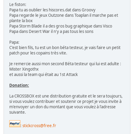
Le fiston:
NMK (7):
Papa tu as oublier les hiscores.dat dans Groovy
Papa regarde le jeux Outzone dans Toaplan il marche pas et
Valtric
plante la box
GunNail
Papa Storm Blade il a des gros bug graphique dans Visco
Argus
Papa dans Desert War il n'y a pas tous les sons
Bombjack Twin
Thunder Dragon 2
Papa:
Thunder Dragon
C'est bien fils, tu est un bon béta testeur, je vais faire un petit
Rapid Hero
patch pour les copains très vite.
PSYKIO (9):
Je remercie aussi mon second Béta testeur qui lui est adulte :
Mister Xingothx
Strikers 1945
et aussi la team qui était au 1st Attack
Gunbird 2
Gunbird
Donation:
Strikers 1945 III
Dragon Blaze
La CROSSBOX est une distribution gratuite et le sera toujours,
Samurai Aces
si vous voulez contribuer et soutenir ce projet je vous invite à
Gunbarich
m'envoyer un don du montant que vous voulez à l'adresse
Space Bomber
suivante.
Strikers 1945 II
SEIBU (6):
:
stickcross@free.fr