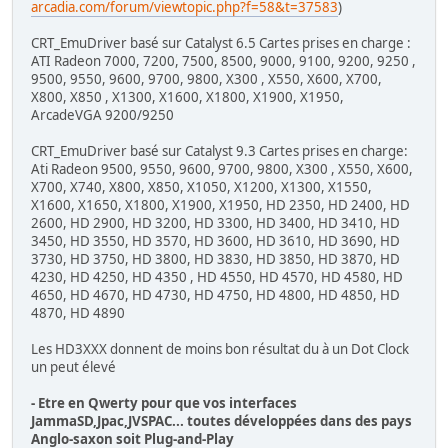
arcadia.com/forum/viewtopic.php?f=58&t=37583
)
CRT_EmuDriver basé sur Catalyst 6.5 Cartes prises en charge :
ATI Radeon 7000, 7200, 7500, 8500, 9000, 9100, 9200, 9250 ,
9500, 9550, 9600, 9700, 9800, X300 , X550, X600, X700,
X800, X850 , X1300, X1600, X1800, X1900, X1950,
ArcadeVGA 9200/9250
CRT_EmuDriver basé sur Catalyst 9.3 Cartes prises en charge:
Ati Radeon 9500, 9550, 9600, 9700, 9800, X300 , X550, X600,
X700, X740, X800, X850, X1050, X1200, X1300, X1550,
X1600, X1650, X1800, X1900, X1950, HD 2350, HD 2400, HD
2600, HD 2900, HD 3200, HD 3300, HD 3400, HD 3410, HD
3450, HD 3550, HD 3570, HD 3600, HD 3610, HD 3690, HD
3730, HD 3750, HD 3800, HD 3830, HD 3850, HD 3870, HD
4230, HD 4250, HD 4350 , HD 4550, HD 4570, HD 4580, HD
4650, HD 4670, HD 4730, HD 4750, HD 4800, HD 4850, HD
4870, HD 4890
Les HD3XXX donnent de moins bon résultat du à un Dot Clock
un peut élevé
- Etre en Qwerty pour que vos interfaces
JammaSD,Jpac,JVSPAC... toutes développées dans des pays
Anglo-saxon soit Plug-and-Play