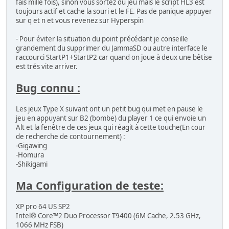
fais mille fois), sinon vous sortez du jeu mais le script HL3 est
Lethal Thunder
toujours actif et cache la souri et le FE. Pas de panique appuyer
Pound for Pound
sur q et n et vous revenez sur Hyperspin
The Battle-Road
Youjyuden
- Pour éviter la situation du point précédant je conseille
grandement du supprimer du JammaSD ou autre interface le
JALECO (9):
raccourci StartP1+StartP2 car quand on joue à deux une bêtise
est trés vite arriver.
Cybattler
Desert War
Bug connu :
Plus Alpha
Psychic 5
Rock'n 3
Les jeux Type X suivant ont un petit bug qui met en pause le
Rock'n 4
jeu en appuyant sur B2 (bombe) du player 1 ce qui envoie un
Rock'n Tread
Alt et la fenêtre de ces jeux qui réagit à cette touche(En cour
Scud Hammer
de recherche de contournement) :
The Game Paradise - Master of Shooting!
-Gigawing
-Homura
KANEKO (7):
-Shikigami
Kageki
Ma Configuration de teste:
Cyvern
Sengeki Striker
XP pro 64 US SP2
Super Qix
Intel® Core™2 Duo Processor T9400 (6M Cache, 2.53 GHz,
Dr. Toppel's Adventure
1066 MHz FSB)
Gals Panic 3