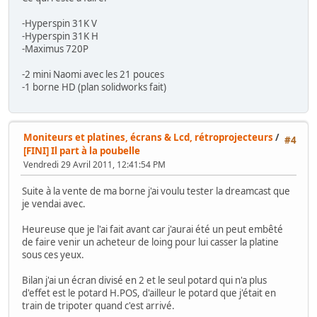
-Hyperspin 31K V
-Hyperspin 31K H
-Maximus 720P
-2 mini Naomi avec les 21 pouces
-1 borne HD (plan solidworks fait)
Moniteurs et platines, écrans & Lcd, rétroprojecteurs
/
#4
[FINI] Il part à la poubelle
Vendredi 29 Avril 2011, 12:41:54 PM
Suite à la vente de ma borne j'ai voulu tester la dreamcast que
je vendai avec.
Heureuse que je l'ai fait avant car j'aurai été un peut embêté
de faire venir un acheteur de loing pour lui casser la platine
sous ces yeux.
Bilan j'ai un écran divisé en 2 et le seul potard qui n'a plus
d'effet est le potard H.POS, d'ailleur le potard que j'était en
train de tripoter quand c'est arrivé.