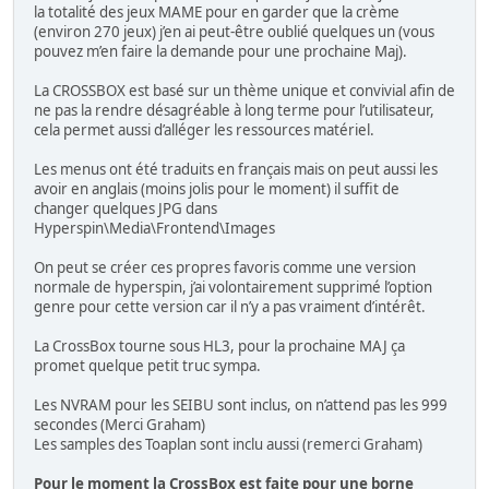
la totalité des jeux MAME pour en garder que la crème
(environ 270 jeux) j’en ai peut-être oublié quelques un (vous
pouvez m’en faire la demande pour une prochaine Maj).
La CROSSBOX est basé sur un thème unique et convivial afin de
ne pas la rendre désagréable à long terme pour l’utilisateur,
cela permet aussi d’alléger les ressources matériel.
Les menus ont été traduits en français mais on peut aussi les
avoir en anglais (moins jolis pour le moment) il suffit de
changer quelques JPG dans
Hyperspin\Media\Frontend\Images
On peut se créer ces propres favoris comme une version
normale de hyperspin, j’ai volontairement supprimé l’option
genre pour cette version car il n’y a pas vraiment d’intérêt.
La CrossBox tourne sous HL3, pour la prochaine MAJ ça
promet quelque petit truc sympa.
Les NVRAM pour les SEIBU sont inclus, on n’attend pas les 999
secondes (Merci Graham)
Les samples des Toaplan sont inclu aussi (remerci Graham)
Pour le moment la CrossBox est faite pour une borne