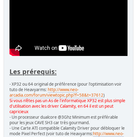
Les prérequis:
- XP32 ou 64 original de préférence (pour l'optimisation voir
tuto de Heavyarms:
http://www.neo-
arcadia.com/forum/viewtopic.php?f=58&t=37612
)
Si vous n’êtes pas un As de l'informatique XP32 est plus simple
d'utilisation avec les driver Calamity, en 64 il est un peut
capricieux
- Un processeur dualcore @3Ghz Minimum est préférable
pour les jeux CAVE SH3 car très gourmand.
- Une Carte ATI compatible Calamity Driver pour débloquer le
mode Pixel Perfect (voir tuto de Heavyarms:
http://www.neo-