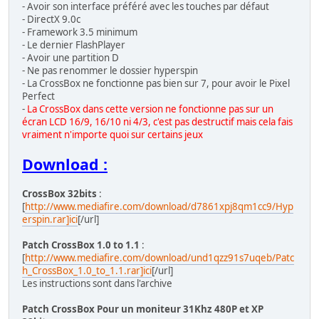
- Avoir son interface préféré avec les touches par défaut
- DirectX 9.0c
- Framework 3.5 minimum
- Le dernier FlashPlayer
- Avoir une partition D
- Ne pas renommer le dossier hyperspin
- La CrossBox ne fonctionne pas bien sur 7, pour avoir le Pixel
Perfect
-
La CrossBox dans cette version ne fonctionne pas sur un
écran LCD 16/9, 16/10 ni 4/3, c'est pas destructif mais cela fais
vraiment n'importe quoi sur certains jeux
Download :
CrossBox 32bits
:
[
http://www.mediafire.com/download/d7861xpj8qm1cc9/Hyp
erspin.rar]ici
[/url]
Patch CrossBox 1.0 to 1.1
:
[
http://www.mediafire.com/download/und1qzz91s7uqeb/Patc
h_CrossBox_1.0_to_1.1.rar]ici
[/url]
Les instructions sont dans l'archive
Patch CrossBox Pour un moniteur 31Khz 480P et XP