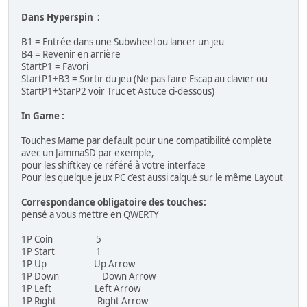
1942
Dans Hyperspin :
1943: The Battle of Midway
19XX: The War Against Destiny
B1 = Entrée dans une Subwheel ou lancer un jeu
Avengers
B4 = Revenir en arrière
Block Block
StartP1 = Favori
Commando
StartP1+B3 = Sortir du jeu (Ne pas faire Escap au clavier ou
Exed Exes
StartP1+StarP2 voir Truc et Astuce ci-dessous)
Gun.Smoke
Last Duel
In Game :
Legendary Wings
Mad Gear
Touches Mame par default pour une compatibilité complète
Mercs
avec un JammaSD par exemple,
The Speed Rumbler
pour les shiftkey ce référé à votre interface
Varth: Operation Thunderstorm
Pour les quelque jeux PC c’est aussi calqué sur le même Layout
Vulgus
Correspondance obligatoire des touches:
CAVE (18):
pensé a vous mettre en QWERTY
DoDonPachi
1P Coin 5
DoDonPachi Dai-Fukkatsu
1P Start 1
DoDonPachi Dai-Ou-Jou V101
1P Up Up Arrow
DoDonPachi Dai-Ou-Jou
1P Down Down Arrow
DonPachi
1P Left Left Arrow
Espgaluda
1P Right Right Arrow
Espgaluda II