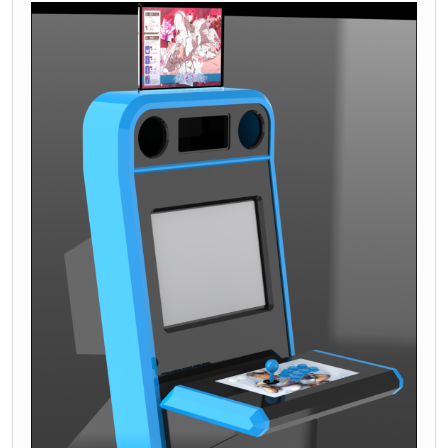
Guerrilla War
Sky Soldiers
World Wars
Victory Road
SAR - Search And Rescue
Vanguard
Vanguard II
HAL21
TAITO (26):
Twin Cobra II
Gunlock
Gekirindan
Space Invaders '95: The Attack Of Lunar LoonieS
Battle Lane! Vol. 5
Super Space Invaders '91
Alpine Ski
Ashura Blaster
Halley's Comet
Asuka & Asuka
Gun & Frontier
American Horseshoes
Go Go Mr. Yamaguchi
Acrobat Mission