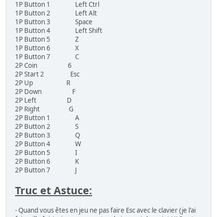
1P Button 1 Left Ctrl
ESP Ra.De.
1P Button 2 Left Alt
Fever SOS
1P Button 3 Space
Mushihime-Sama Futari Ver 1.5
1P Button 4 Left Shift
Mushihime-Sama Futari Black Label
1P Button 5 Z
Guwange
1P Button 6 X
Ibara
1P Button 7 C
Ibara Kuro Black Label
2P Coin 6
Ketsui: Kizuna Jigoku Tachi
2P Start 2 Esc
Muchi Muchi Pork!
2P Up R
Mushihime-Sama
2P Down F
Pink Sweets: Ibara Sorekara
2P Left D
2P Right G
Indépendant (1):
2P Button 1 A
2P Button 2 S
Fix-it Felix
2P Button 3 Q
2P Button 4 W
IGS (1):
2P Button 5 I
2P Button 6 K
DoDonPachi II - Bee Storm
2P Button 7 J
IREM (7):
Truc et Astuce:
Air Duel
Fire Barrel
- Quand vous êtes en jeu ne pas faire Esc avec le clavier (je l'ai
Image Fight