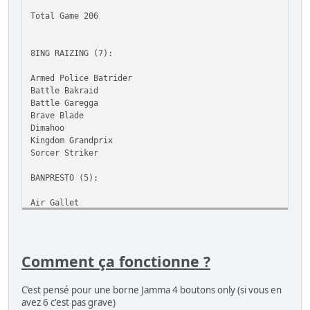
Total Game 206
8ING RAIZING (7):
Armed Police Batrider
Battle Bakraid
Battle Garegga
Brave Blade
Dimahoo
Kingdom Grandprix
Sorcer Striker
BANPRESTO (5):
Air Gallet
Gundhara
Macross Plus
Mazinger Z
Super Spacefortress Macross
Comment ça fonctionne ?
CAPCOM (16):
C’est pensé pour une borne Jamma 4 boutons only (si vous en
avez 6 c'est pas grave)
1941: Counter Attack