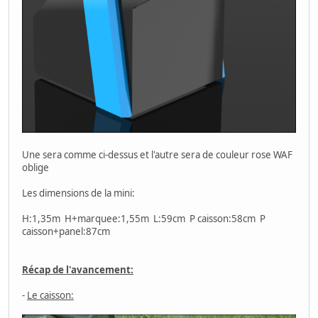
Fighting Hawk
Ray Force
Volfied
Arkanoid - Revenge of DOH
Master of Weapon
Fire Battle
Daikaiju no Gyakushu
Arkanoid
Flying Shark
Grid Seeker: Project Storm Hammer
Ryu Jin
Extermination
Une sera comme ci-dessus et l'autre sera de couleur rose WAF
oblige
TECMO (6):
Les dimensions de la mini:
Final Star Force
Eight Forces
H:1,35m H+marquee:1,55m L:59cm P caisson:58cm P
Zing Zing Zip
caisson+panel:87cm
Strike Gunner S.T.G
Gemini Wing
Bomb Jack
Récap de l'avancement:
TOAPLAN (13):
-
Le caisson:
Alcon