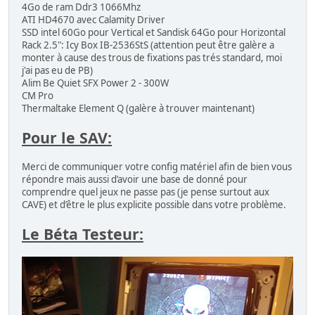
4Go de ram Ddr3 1066Mhz
Gals Panic
ATI HD4670 avec Calamity Driver
SSD intel 60Go pour Vertical et Sandisk 64Go pour Horizontal
KONAMI (11)
Rack 2.5": Icy Box IB-2536StS (attention peut être galère a
monter à cause des trous de fixations pas trés standard, moi
City Bomber
j'ai pas eu de PB)
Gaiapolis
Alim Be Quiet SFX Power 2 - 300W
Contra
CM Pro
Super Contra
Thermaltake Element Q (galère à trouver maintenant)
Gang Busters
Jackal
Pour le SAV:
Ajax
Bells & Whistles
Dr. Toppel's Adventure
Merci de communiquer votre config matériel afin de bien vous
Battlantis
répondre mais aussi d’avoir une base de donné pour
Devastators
comprendre quel jeux ne passe pas (je pense surtout aux
CAVE) et d’être le plus explicite possible dans votre problème.
NAMCO (22):
Le Béta Testeur:
Dig Dug
Dragon Saber
Dig Dug II
Galaga
Quester
Dragon Spirit
Phelios