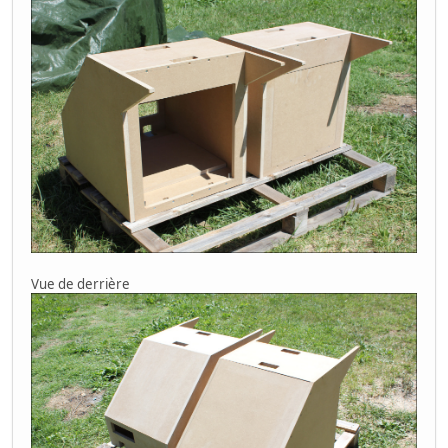
Out Zone
V-Five
Dogyuun
Ghox
Twin Cobra
FixEight
Vimana
Fire Shark
Batsugun
Truxton
Grind Stormer
Truxton II
TYPE X (5):
Gigawing Génération
Vue de derrière
Homura
Raiden III
Raiden IV
Shikigami No Shiro 3
VIDEO SYSTEM (3):
Turbo Force
Sonic Wings Limited