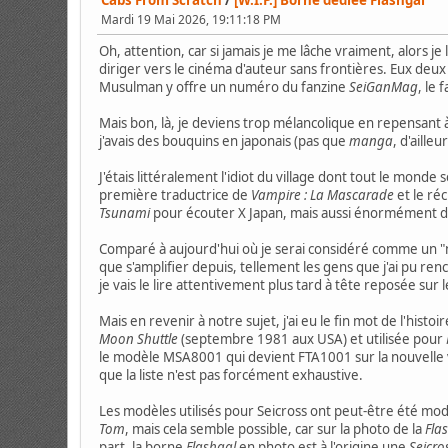
Cabs From Scratch
/
[W.I.P.] Borne dédiée Flashgal
Mardi 19 Mai 2026, 19:11:18 PM
Oh, attention, car si jamais je me lâche vraiment, alors 
diriger vers le cinéma d'auteur sans frontières. Eux deux
Musulman y offre un numéro du fanzine
SeiGanMag
, le
Mais bon, là, je deviens trop mélancolique en repensant à 
j'avais des bouquins en japonais (pas que
manga
, d'aille
J'étais littéralement l'idiot du village dont tout le monde
première traductrice de
Vampire : La Mascarade
et le ré
Tsunami
pour écouter X Japan, mais aussi énormément de
Comparé à aujourd'hui où je serai considéré comme un "no
que s'amplifier depuis, tellement les gens que j'ai pu r
je vais le lire attentivement plus tard à tête reposée sur le
Mais en revenir à notre sujet, j'ai eu le fin mot de l'histoi
Moon Shuttle
(septembre 1981 aux USA) et utilisée pour
le modèle MSA8001 qui devient FTA1001 sur la nouvelle v
que la liste n'est pas forcément exhaustive.
Les modèles utilisés pour Seicross ont peut-être été modi
Tom
, mais cela semble possible, car sur la photo de la
Fla
part, la borne
Flashgal
en photo est à l'origine une
Seicro