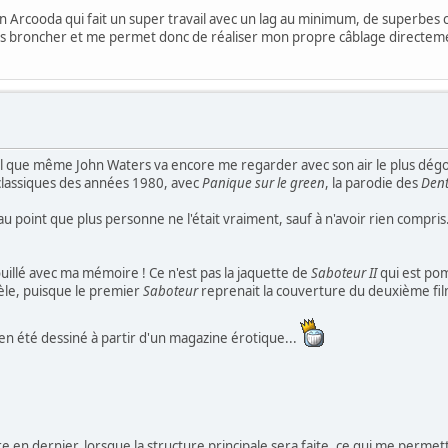
Arcooda qui fait un super travail avec un lag au minimum, de superbes co
s broncher et me permet donc de réaliser mon propre câblage directement 
 tel que même John Waters va encore me regarder avec son air le plus dég
 classiques des années 1980, avec
Panique sur le green
, la parodie des
Dent
 point que plus personne ne l'était vraiment, sauf à n'avoir rien compris. 
afouillé avec ma mémoire ! Ce n'est pas la jaquette de
Saboteur II
qui est pom
llèle, puisque le premier
Saboteur
reprenait la couverture du deuxième film
ien été dessiné à partir d'un magazine érotique...
aire en dernier, lorsque la structure principale sera faite, ce qui me permet