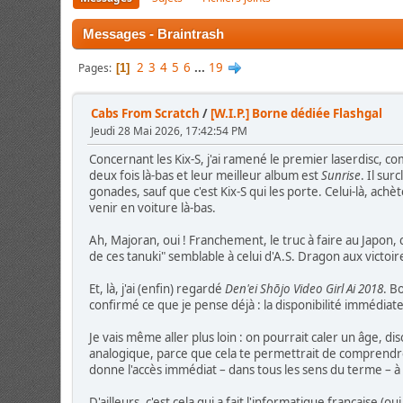
Messages - Braintrash
2
3
4
5
6
...
19
Pages
1
Cabs From Scratch
/
[W.I.P.] Borne dédiée Flashgal
Jeudi 28 Mai 2026, 17:42:54 PM
Concernant les Kix-S, j'ai ramené le premier laserdisc, c
deux fois là-bas et leur meilleur album est
Sunrise
. Il sur
gonades, sauf que c'est Kix-S qui les porte. Celui-là, achèt
venir en voiture là-bas.
Ah, Majoran, oui ! Franchement, le truc à faire au Japon, c
de ces tanuki" semblable à celui d'A.S. Dragon aux victoir
Et, là, j'ai (enfin) regardé
Den'ei Shōjo Video Girl Ai 2018
. B
confirmé ce que je pense déjà : la disponibilité immédia
Je vais même aller plus loin : on pourrait caler un âge, di
analogique, parce que cela te permettrait de comprendre 
donne l'accès immédiat – dans tous les sens du terme – à I
D'ailleurs, c'est cela qui a fait l'informatique française (o