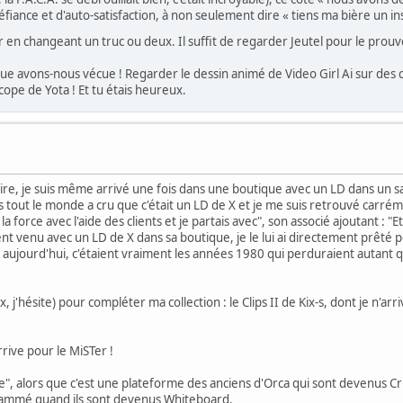
iance et d'auto-satisfaction, à non seulement dire « tiens ma bière un ins
 en changeant un truc ou deux. Il suffit de regarder Jeutel pour le prouv
ue avons-nous vécue ! Regarder le dessin animé de Video Girl Ai sur des c
cope de Yota ! Et tu étais heureux.
rire, je suis même arrivé une fois dans une boutique avec un LD dans un sa
 tout le monde a cru que c'était un LD de X et je me suis retrouvé carréme
 la force avec l'aide des clients et je partais avec", son associé ajoutant : "
ent venu avec un LD de X dans sa boutique, je le lui ai directement prêté p
 aujourd'hui, c'étaient vraiment les années 1980 qui perduraient autant qu
j'hésite) pour compléter ma collection : le Clips II de Kix-s, dont je n'arr
rrive pour le MiSTer !
, alors que c'est une plateforme des anciens d'Orca qui sont devenus Cru
grammé quand ils sont devenus Whiteboard.