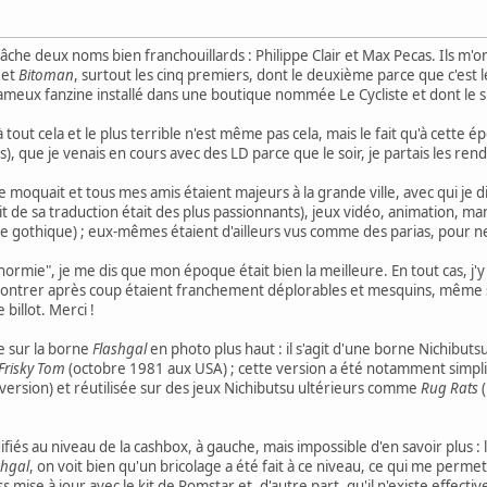
je lâche deux noms bien franchouillards : Philippe Clair et Max Pecas. Ils
 et
Bitoman
, surtout les cinq premiers, dont le deuxième parce que c'est l
 fameux fanzine installé dans une boutique nommée Le Cycliste et dont le sl
tout cela et le plus terrible n'est même pas cela, mais le fait qu'à cette
urs), que je venais en cours avec des LD parce que le soir, je partais les r
 se moquait et tous mes amis étaient majeurs à la grande ville, avec qui je 
cit de sa traduction était des plus passionnants), jeux vidéo, animation, 
 gothique) ; eux-mêmes étaient d'ailleurs vus comme des parias, pour ne
rmie", je me dis que mon époque était bien la meilleure. En tout cas, j'y
encontrer après coup étaient franchement déplorables et mesquins, même si
 billot. Merci !
re sur la borne
Flashgal
en photo plus haut : il s'agit d'une borne Nichibu
Frisky Tom
(octobre 1981 aux USA) ; cette version a été notamment simpl
ersion) et réutilisée sur des jeux Nichibutsu ultérieurs comme
Rug Rats
(
fiés au niveau de la cashbox, à gauche, mais impossible d'en savoir plus :
shgal
, on voit bien qu'un bricolage a été fait à ce niveau, ce qui me per
ss
mise à jour avec le kit de Romstar et, d'autre part, qu'il n'existe effec