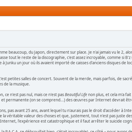
omme beaucoup, du Japon, directement sur place. Je n'ai jamais vu le 2, al
classe tout le reste de la discographie, c'est assez incroyable, comme si B'z
e à Junku un jour où ils avaient importé de caisses d'anciens disques de locat
'est petites salles de concert. Souvent de la merde, mais parfois, de sacrée
es de la musique.
on, ce n'est pas nul, mais ce n'est pas
Beautiful Life
non plus, et cela m'a fai
te et permanente (on se comprend...) des œuvres par Internet devrait être
sons, pas avant 25 ans, avant lequel tu n'aurais pas le droit d'accéder à Int
la véritable valeur des choses et que, justement, tout n'est pas juste d
nternet, l'expérience est catastrophique et il faut arrêter le suicide cogni
ui, la P.A.C.A. se débrouillait bien, c'était incroyable), ce côté « nous avons 