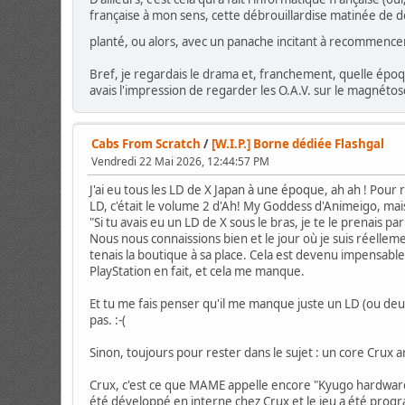
française à mon sens, cette débrouillardise matinée de déf
planté, ou alors, avec un panache incitant à recommencer
Bref, je regardais le drama et, franchement, quelle époq
avais l'impression de regarder les O.A.V. sur le magnétos
Cabs From Scratch
/
[W.I.P.] Borne dédiée Flashgal
Vendredi 22 Mai 2026, 12:44:57 PM
J'ai eu tous les LD de X Japan à une époque, ah ah ! Pour 
LD, c'était le volume 2 d'Ah! My Goddess d'Animeigo, mais
"Si tu avais eu un LD de X sous le bras, je te le prenais par
Nous nous connaissions bien et le jour où je suis réellem
tenais la boutique à sa place. Cela est devenu impensable
PlayStation en fait, et cela me manque.
Et tu me fais penser qu'il me manque juste un LD (ou deux, 
pas. :-(
Sinon, toujours pour rester dans le sujet : un core Crux a
Crux, c'est ce que MAME appelle encore "Kyugo hardware"
été développé en interne chez Crux et le jeu a été pro