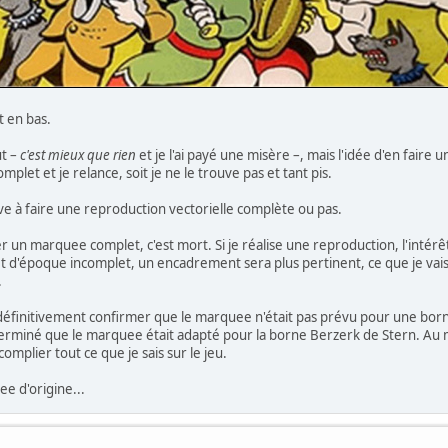
t en bas.
ut –
c'est mieux que rien
et je l'ai payé une misère –, mais l'idée d'en fair
plet et je relance, soit je ne le trouve pas et tant pis.
rive à faire une reproduction vectorielle complète ou pas.
er un marquee complet, c'est mort. Si je réalise une reproduction, l'intér
jet d'époque incomplet, un encadrement sera plus pertinent, ce que je vais 
.
ux définitivement confirmer que le marquee n'était pas prévu pour une bor
éterminé que le marquee était adapté pour la borne Berzerk de Stern. Au m
complier tout ce que je sais sur le jeu.
ee d'origine...