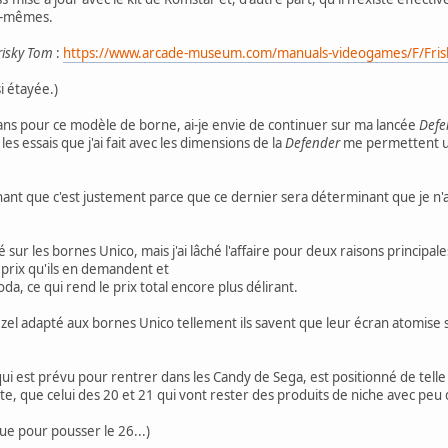
es-mêmes.
risky Tom
:
https://www.arcade-museum.com/manuals-videogames/F/Fri
i étayée.)
plans pour ce modèle de borne, ai-je envie de continuer sur ma lancée
Defe
 essais que j'ai fait avec les dimensions de la
Defender
me permettent un
.
chant que c'est justement parce que ce dernier sera déterminant que je n'
 sur les bornes Unico, mais j'ai lâché l'affaire pour deux raisons principale
le prix qu'ils en demandent et
oda, ce qui rend le prix total encore plus délirant.
el adapté aux bornes Unico tellement ils savent que leur écran atomise s
, qui est prévu pour rentrer dans les Candy de Sega, est positionné de telle
nte, que celui des 20 et 21 qui vont rester des produits de niche avec p
flue pour pousser le 26...)