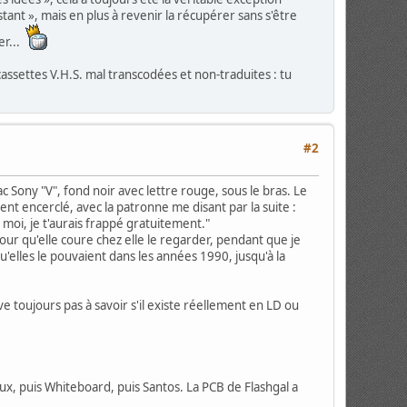
tant », mais en plus à revenir la récupérer sans s'être
er...
assettes V.H.S. mal transcodées et non-traduites : tu
#2
c Sony "V", fond noir avec lettre rouge, sous le bras. Le
nt encerclé, avec la patronne me disant par la suite :
Et moi, je t'aurais frappé gratuitement."
our qu'elle coure chez elle le regarder, pendant que je
'elles le pouvaient dans les années 1990, jusqu'à la
ive toujours pas à savoir s'il existe réellement en LD ou
x, puis Whiteboard, puis Santos. La PCB de Flashgal a