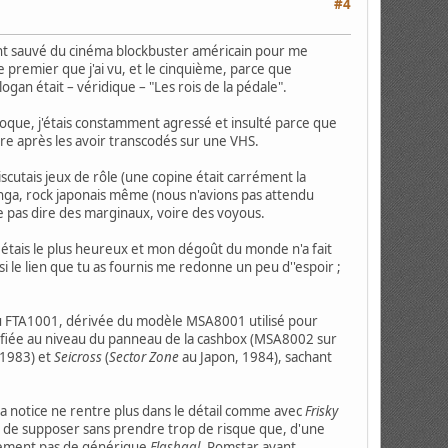
#4
 m'ont sauvé du cinéma blockbuster américain pour me
e premier que j'ai vu, et le cinquième, parce que
ogan était – véridique – "Les rois de la pédale".
 époque, j'étais constamment agressé et insulté parce que
endre après les avoir transcodés sur une VHS.
discutais jeux de rôle (une copine était carrément la
manga, rock japonais même (nous n'avions pas attendu
 pas dire des marginaux, voire des voyous.
 étais le plus heureux et mon dégoût du monde n'a fait
 le lien que tu as fournis me redonne un peu d''espoir ;
tsu FTA1001, dérivée du modèle MSA8001 utilisé pour
ifiée au niveau du panneau de la cashbox (MSA8002 sur
1983) et
Seicross
(
Sector Zone
au Japon, 1984), sachant
 la notice ne rentre plus dans le détail comme avec
Frisky
met de supposer sans prendre trop de risque que, d'une
tivement pas de générique
Flashgal
, Romstar ayant