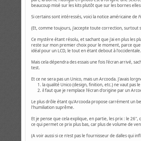
beaucoup misé sur les kits plutôt que sur les bornes ell
Si certains sont intéressés, voici la notice américaine de
F
(Et, comme toujours, j'accepte toute correction, surtout s
Ce mystère étant résolu, et sachant que j'ai en plus les 
reste sur mon premier choix pour le moment, parce que les
idéal pour un LCD, le tout en étant debout à l'occidentale
Mais cela dépendra des essais une fois l'écran arrivé, sa
test.
Et ce ne sera pas un Unico, mais un Arcooda. J'avais lorgné
la qualité Unico (design, finition, etc.) ne vaut pas 
il faut que je remplace l'écran d'origine par un Arco
Le plus drôle étant qu'Arcooda propose carrément un bez
l'humiliation suprême.
Et je pense que cela explique, en partie, les prix : le 26"
ce qui permet ce prix plus bas, car plus de volume de ve
(A voir aussi si ce n'est pas le fournisseur de dalles qui in