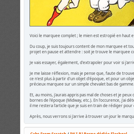
Voici le marquee complet ; le mien est estropié en haut e
Du coup, je suis toujours content de mon marquee et to
projet en pause et attendre : soit je trouve le marquee com
Je vais essayer, également, d'extrapoler pour voir si j'ar
Je me laisse réflexion, mais je pense que, faute de trouv
ce n'est plus à partir d'un objet d'époque, et pour un ob
précieux marquee sur un simple chevalet bas de gamme
Et, au moins, j'aurais appris pas mal de choses et je pe
bornes de l'époque (Midway, etc.). En l'occurence, j'ai d
il me restera l'article que je suis en train de rédiger pour 
Après, nous verrons si j'arrive à trouver un jour le marqu