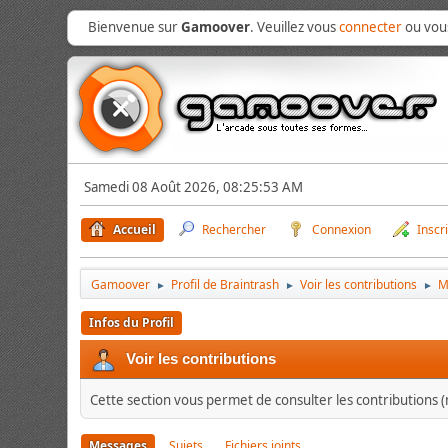
Bienvenue sur
Gamoover
. Veuillez vous
connecter
ou vo
Samedi 08 Août 2026, 08:25:53 AM
Accueil
Rechercher
Connexion
Inscr
Gamoover
Profil de Braintrash
Voir les contributions
M
►
►
►
Infos du Profil
Voir les contributions
Cette section vous permet de consulter les contributions (m
Messages
Sujets
Fichiers joints