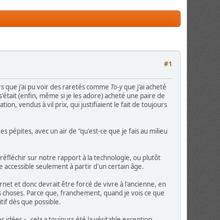
#1
ors que j'ai pu voir des raretés comme
To-y
que j'ai acheté
 s'était (enfin, même si je les adore) acheté une paire de
ion, vendus à vil prix, qui justifiaient le fait de toujours
s pépites, avec un air de "qu'est-ce que je fais au milieu
t réfléchir sur notre rapport à la technologie, ou plutôt
 accessible seulement à partir d'un certain âge.
ernet et donc devrait être forcé de vivre à l'ancienne, en
es choses. Parce que, franchement, quand je vois ce que
tif dès que possible.
des idées », cela a toujours été la véritable exception