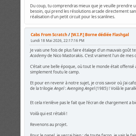
Du coup, tu comprendras mieux que je veuille prendre un 
besoin, qui prend les résolutions arcade directement san
réalisation d'un petit circuit pour les scanlines.
Cabs From Scratch
/
[W.I.P.] Borne dédiée Flashgal
Lundi 18 Mai 2026, 22:17:16 PM
Je vais une fois de plus faire étalage d'un mauvais goût
Academy
de Nico Mastorakis. C'est vraiment l'un de mes
C'était une belle époque, où tout le monde était offensé au
simplement foutu le camp.
Et pour en revenir à notre sujet, je crois savoir où j'ai c
de la trilogie
Angel
:
Avenging Angel
(1985) ! Voilà le para
Et cela n'enlève pas le fait que l'écran de chargement a b
Voilà qui est rétabli !
Revenons au projet.
Pour le panel, je verrai bien ; de toute façon, je vais le f