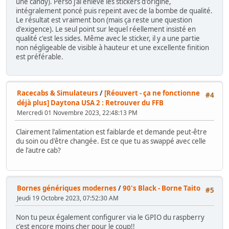
une candy). Perso j'ai enlevé les stickers d'origine,
intégralement poncé puis repeint avec de la bombe de qualité.
Le résultat est vraiment bon (mais ça reste une question
d'exigence). Le seul point sur lequel réellement insisté en
qualité c'est les sides. Même avec le sticker, il y a une partie
non négligeable de visible à hauteur et une excellente finition
est préférable.
Racecabs & Simulateurs
/
[Réouvert - ça ne fonctionne
#4
déjà plus] Daytona USA 2 : Retrouver du FFB
Mercredi 01 Novembre 2023, 22:48:13 PM
Clairement l'alimentation est faiblarde et demande peut-être
du soin ou d'être changée. Est ce que tu as swappé avec celle
de l'autre cab?
Bornes génériques modernes
/
90's Black - Borne Taito
#5
Jeudi 19 Octobre 2023, 07:52:30 AM
Non tu peux également configurer via le GPIO du raspberry
c'est encore moins cher pour le coup!!