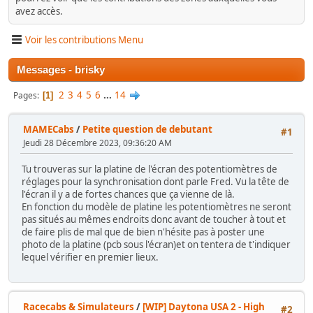
avez accès.
Voir les contributions Menu
Messages - brisky
2
3
4
5
6
...
14
Pages
1
MAMECabs
/
Petite question de debutant
#1
Jeudi 28 Décembre 2023, 09:36:20 AM
Tu trouveras sur la platine de l'écran des potentiomètres de
réglages pour la synchronisation dont parle Fred. Vu la tête de
l'écran il y a de fortes chances que ça vienne de là.
En fonction du modèle de platine les potentiomètres ne seront
pas situés au mêmes endroits donc avant de toucher à tout et
de faire plis de mal que de bien n'hésite pas à poster une
photo de la platine (pcb sous l'écran)et on tentera de t'indiquer
lequel vérifier en premier lieux.
Racecabs & Simulateurs
/
[WIP] Daytona USA 2 - High
#2