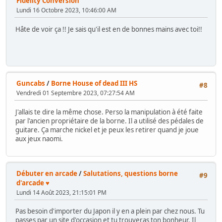
Fidelity Conversion
Lundi 16 Octobre 2023, 10:46:00 AM
Hâte de voir ça !! Je sais qu'il est en de bonnes mains avec toi!!
Guncabs
/
Borne House of dead III HS
#8
Vendredi 01 Septembre 2023, 07:27:54 AM
J'allais te dire la même chose. Perso la manipulation à été faite
par l'ancien propriétaire de la borne. Il a utilisé des pédales de
guitare. Ça marche nickel et je peux les retirer quand je joue
aux jeux naomi.
Débuter en arcade
/
Salutations, questions borne
#9
d'arcade ♥
Lundi 14 Août 2023, 21:15:01 PM
Pas besoin d'importer du Japon il y en a plein par chez nous. Tu
passes par un site d'occasion et tu trouveras ton bonheur. Il