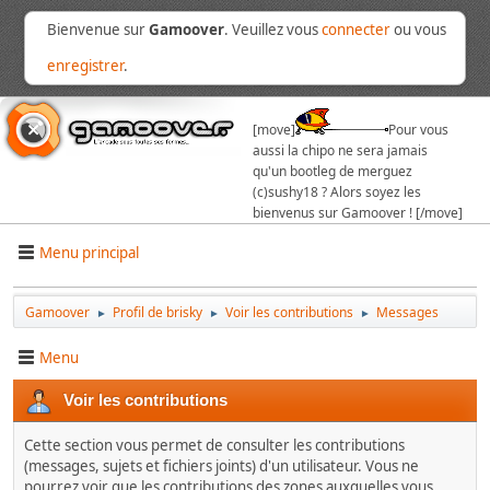
Bienvenue sur
Gamoover
. Veuillez vous
connecter
ou vous
enregistrer
.
[move]
Pour vous
aussi la chipo ne sera jamais
qu'un bootleg de merguez
(c)sushy18 ? Alors soyez les
bienvenus sur Gamoover ! [/move]
Menu principal
Gamoover
Profil de brisky
Voir les contributions
Messages
►
►
►
Menu
Voir les contributions
Cette section vous permet de consulter les contributions
(messages, sujets et fichiers joints) d'un utilisateur. Vous ne
pourrez voir que les contributions des zones auxquelles vous