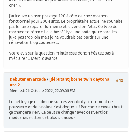
il ne te reste souvent qu'à passer à la caisse (souvent très
cher!).
J'ai trouvé un nsm prestige 120 à côté de chez moi non
fonctionnel pour 300 euros. Le propriétaire actuel ne souhaite
pas le faire réparer lui même et le vend en l'état. Ce type de
machine se répare t elle bien? Il y a une boîte qui répare les
juke pas trop loin mais je ne voudrais pas partir sur une
rénovation trop coûteuse...
Votre avis sur la question m'intéresse donc n'hésitez pas à
m'éclairer... Merci d'avance
Débuter en arcade
/
[débutant] borne twin daytona
#15
usa 2
Mercredi 26 Octobre 2022, 22:09:06 PM
Le nettoyage est dingue sur ces ventilo il y a tellement de
poussière et de nicotine c'est degueu !! Par contre niveau bruit
ça changera rien. Ça peut se changer avec des ventilos
modernes nettement plus silencieux.