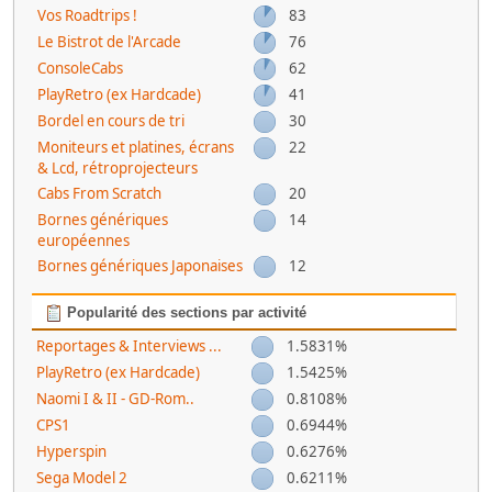
Vos Roadtrips !
83
Le Bistrot de l'Arcade
76
ConsoleCabs
62
PlayRetro (ex Hardcade)
41
Bordel en cours de tri
30
Moniteurs et platines, écrans
22
& Lcd, rétroprojecteurs
Cabs From Scratch
20
Bornes génériques
14
européennes
Bornes génériques Japonaises
12
Popularité des sections par activité
Reportages & Interviews ...
1.5831%
PlayRetro (ex Hardcade)
1.5425%
Naomi I & II - GD-Rom..
0.8108%
CPS1
0.6944%
Hyperspin
0.6276%
Sega Model 2
0.6211%