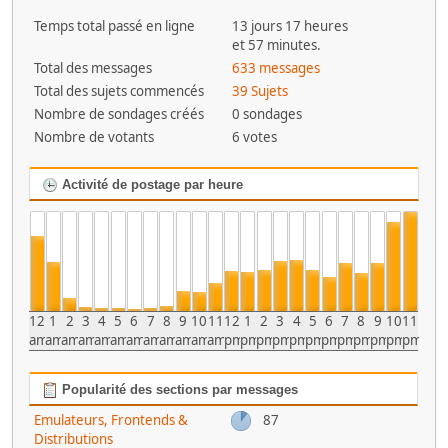
Temps total passé en ligne
13 jours 17 heures
et 57 minutes.
Total des messages
633 messages
Total des sujets commencés
39 Sujets
Nombre de sondages créés
0 sondages
Nombre de votants
6 votes
Activité de postage par heure
12
1
2
3
4
5
6
7
8
9
10
11
12
1
2
3
4
5
6
7
8
9
10
11
am
am
am
am
am
am
am
am
am
am
am
am
pm
pm
pm
pm
pm
pm
pm
pm
pm
pm
pm
pm
Popularité des sections par messages
Emulateurs, Frontends &
87
Distributions