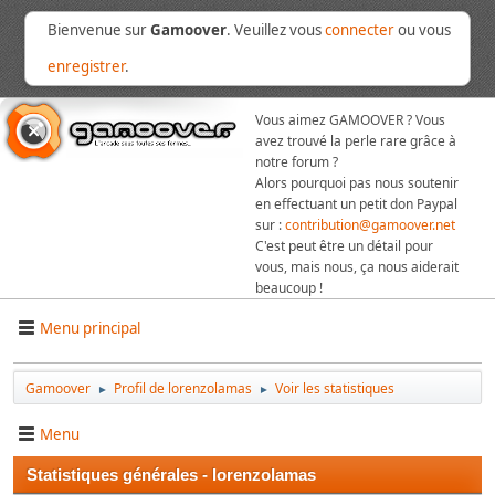
Bienvenue sur
Gamoover
. Veuillez vous
connecter
ou vous
enregistrer
.
Vous aimez GAMOOVER ? Vous
avez trouvé la perle rare grâce à
notre forum ?
Alors pourquoi pas nous soutenir
en effectuant un petit don Paypal
sur :
contribution@gamoover.net
C'est peut être un détail pour
vous, mais nous, ça nous aiderait
beaucoup !
Menu principal
Gamoover
Profil de lorenzolamas
Voir les statistiques
►
►
Menu
Statistiques générales - lorenzolamas