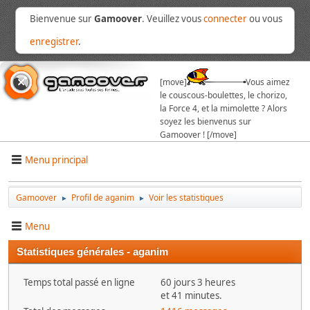
Bienvenue sur
Gamoover
. Veuillez vous
connecter
ou vous
enregistrer
.
[move]
Vous aimez
le couscous-boulettes, le chorizo,
la Force 4, et la mimolette ? Alors
soyez les bienvenus sur
Gamoover ! [/move]
Menu principal
Gamoover
Profil de aganim
Voir les statistiques
►
►
Menu
Statistiques générales - aganim
Temps total passé en ligne
60 jours 3 heures
et 41 minutes.