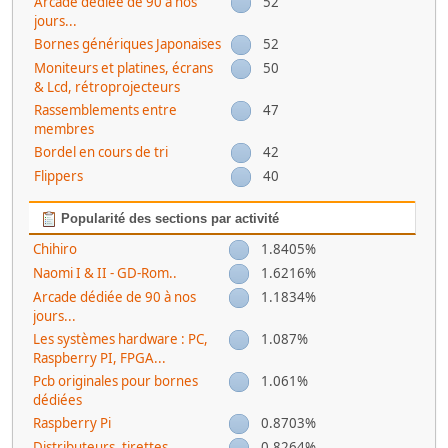
Arcade dédiée de 90 à nos
52
jours...
Bornes génériques Japonaises
52
Moniteurs et platines, écrans
50
& Lcd, rétroprojecteurs
Rassemblements entre
47
membres
Bordel en cours de tri
42
Flippers
40
Popularité des sections par activité
Chihiro
1.8405%
Naomi I & II - GD-Rom..
1.6216%
Arcade dédiée de 90 à nos
1.1834%
jours...
Les systèmes hardware : PC,
1.087%
Raspberry PI, FPGA...
Pcb originales pour bornes
1.061%
dédiées
Raspberry Pi
0.8703%
Distributeurs, tirettes...
0.8264%