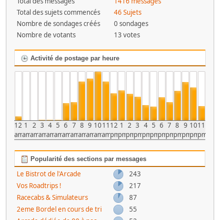
Total des messages
1416 messages
Total des sujets commencés
46 Sujets
Nombre de sondages créés
0 sondages
Nombre de votants
13 votes
Activité de postage par heure
12
1
2
3
4
5
6
7
8
9
10
11
12
1
2
3
4
5
6
7
8
9
10
11
am
am
am
am
am
am
am
am
am
am
am
am
pm
pm
pm
pm
pm
pm
pm
pm
pm
pm
pm
pm
Popularité des sections par messages
Le Bistrot de l'Arcade
243
Vos Roadtrips !
217
Racecabs & Simulateurs
87
2eme Bordel en cours de tri
55