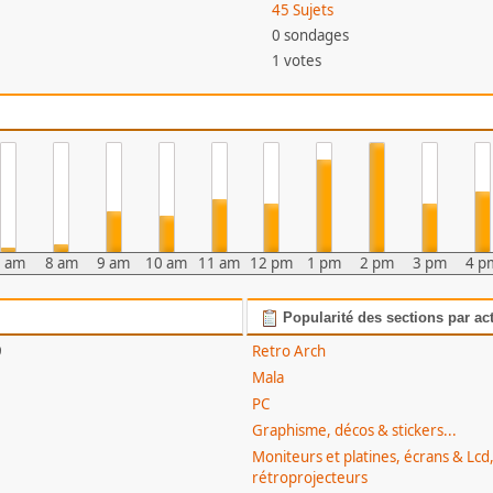
45 Sujets
0 sondages
1 votes
7 am
8 am
9 am
10 am
11 am
12 pm
1 pm
2 pm
3 pm
4 p
Popularité des sections par act
9
Retro Arch
Mala
PC
Graphisme, décos & stickers...
Moniteurs et platines, écrans & Lcd
rétroprojecteurs