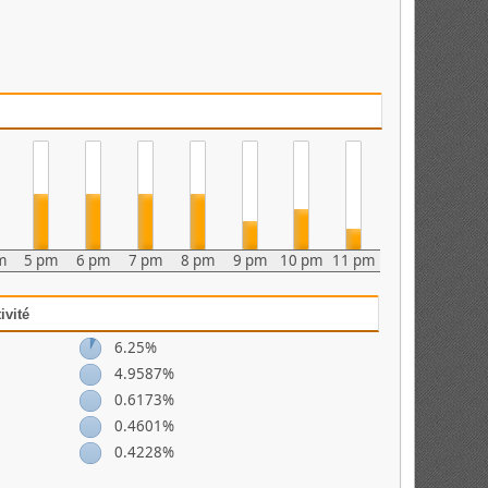
m
5 pm
6 pm
7 pm
8 pm
9 pm
10 pm
11 pm
ivité
6.25%
4.9587%
0.6173%
0.4601%
,
0.4228%