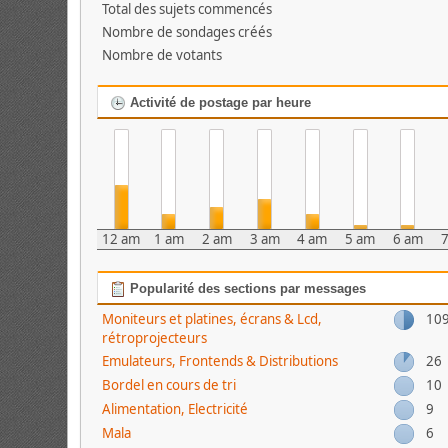
Total des sujets commencés
Nombre de sondages créés
Nombre de votants
Activité de postage par heure
12 am
1 am
2 am
3 am
4 am
5 am
6 am
Popularité des sections par messages
Moniteurs et platines, écrans & Lcd,
10
rétroprojecteurs
Emulateurs, Frontends & Distributions
26
Bordel en cours de tri
10
Alimentation, Electricité
9
Mala
6