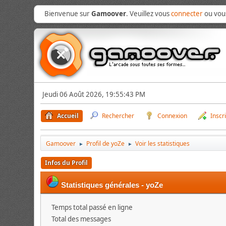
Bienvenue sur
Gamoover
. Veuillez vous
connecter
ou vo
Jeudi 06 Août 2026, 19:55:43 PM
Accueil
Rechercher
Connexion
Inscr
Gamoover
Profil de yoZe
Voir les statistiques
►
►
Infos du Profil
Statistiques générales - yoZe
Temps total passé en ligne
Total des messages