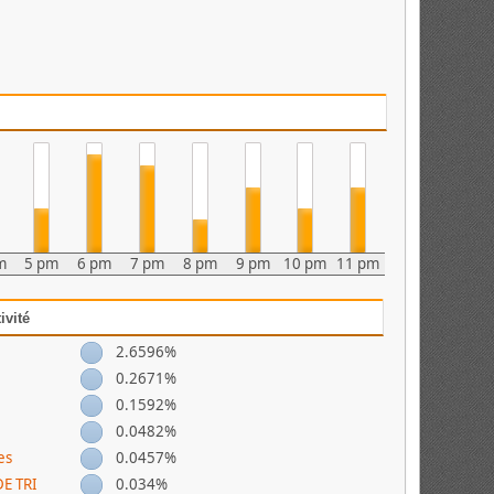
m
5 pm
6 pm
7 pm
8 pm
9 pm
10 pm
11 pm
ivité
2.6596%
0.2671%
0.1592%
0.0482%
es
0.0457%
DE TRI
0.034%