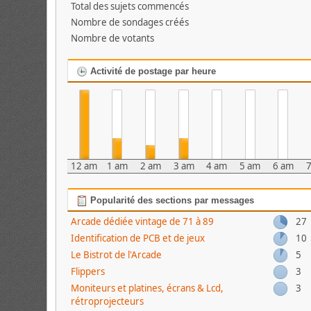
Total des sujets commencés
Nombre de sondages créés
Nombre de votants
Activité de postage par heure
12 am
1 am
2 am
3 am
4 am
5 am
6 am
Popularité des sections par messages
Arcade dédiée vintage de 71 à 89
27
Identification de PCB et de jeux
10
Le Bistrot de l'Arcade
5
Flippers
3
Moniteurs et platines, écrans & Lcd,
3
rétroprojecteurs