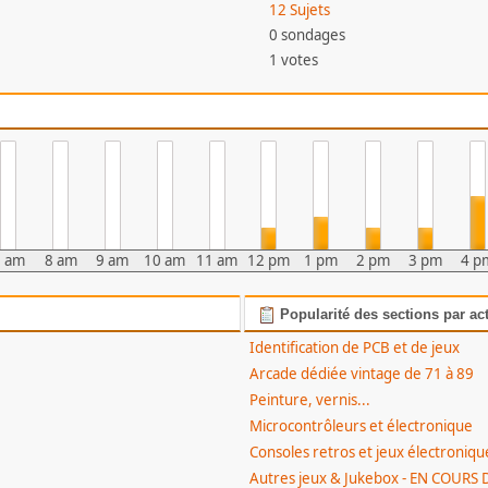
12 Sujets
0 sondages
1 votes
7 am
8 am
9 am
10 am
11 am
12 pm
1 pm
2 pm
3 pm
4 p
Popularité des sections par act
Identification de PCB et de jeux
Arcade dédiée vintage de 71 à 89
Peinture, vernis...
Microcontrôleurs et électronique
Consoles retros et jeux électroniqu
Autres jeux & Jukebox - EN COURS 