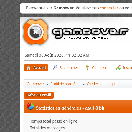
Bienvenue sur
Gamoover
. Veuillez vous
connecter
ou vo
Samedi 08 Août 2026, 11:32:32 AM
Accueil
Rechercher
Connexion
Inscr
Gamoover
Profil de atari 8 bit
Voir les statistiques
►
►
Infos du Profil
Statistiques générales - atari 8 bit
Temps total passé en ligne
Total des messages