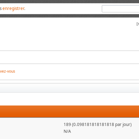
us
enregistrer
.
[
ivez-vous
189 (0.098181818181818 par jour)
N/A