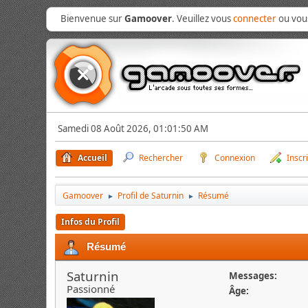
Bienvenue sur
Gamoover
. Veuillez vous
connecter
ou vo
Samedi 08 Août 2026, 01:01:50 AM
Accueil
Rechercher
Connexion
Inscr
Gamoover
Profil de Saturnin
Résumé
►
►
Infos du Profil
Résumé
Saturnin
Messages:
Passionné
Âge: